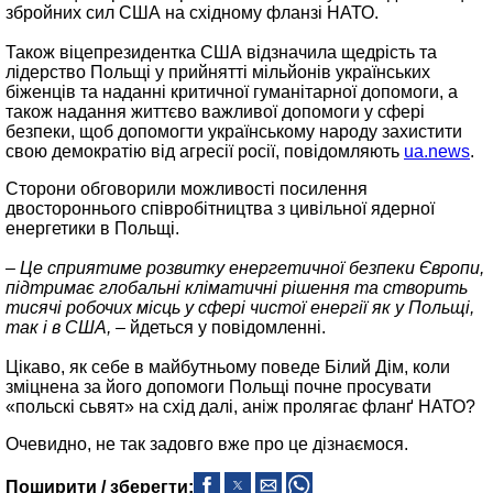
збройних сил США на східному фланзі НАТО.
Також віцепрезидентка США відзначила щедрість та
лідерство Польщі у прийнятті мільйонів українських
біженців та наданні критичної гуманітарної допомоги, а
також надання життєво важливої ​​допомоги у сфері
безпеки, щоб допомогти українському народу захистити
свою демократію від агресії росії, повідомляють
ua.news
.
Сторони обговорили можливості посилення
двостороннього співробітництва з цивільної ядерної
енергетики в Польщі.
– Це сприятиме розвитку енергетичної безпеки Європи,
підтримає глобальні кліматичні рішення та створить
тисячі робочих місць у сфері чистої енергії як у Польщі,
так і в США, –
йдеться у повідомленні.
Цікаво, як себе в майбутньому поведе Білий Дім, коли
зміцнена за його допомоги Польщі почне просувати
«польскі сьвят» на схід далі, аніж пролягає фланґ НАТО?
Очевидно, не так задовго вже про це дізнаємося.
Поширити / зберегти: