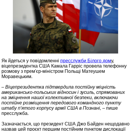
Як йдеться у повідомленні
пресслужби Білого дом
у,
віцепрезидентка США Камала Гарріс провела телефонну
розмову з прем'єр-міністром Польщі Матеушем
Моравецьким.
– Віцепрезидентка підтвердила постійну міцність
американсько-польських відносин і зусиль, спрямованих
на зміцнення нашої колективної безпеки, включаючи
постійне розміщення передового командного пункту
штабу п'ятого корпусу армії США в Познані, –
пише
пресслужба.
Зазначається, що президент США Джо Байден нещодавно
назвав цей проєкт першим постійним пунктом дислокації