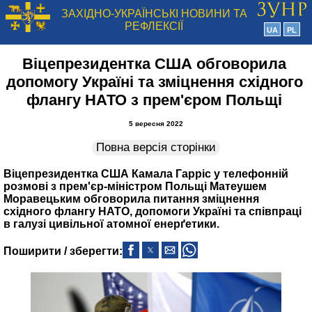
ЗАХІДНО-УКРАЇНСЬКІ НОВИНИ ТА
РЕФЛЕКСІЇ
UA
PL
Віцепрезидентка США обговорила
допомогу Україні та зміцнення східного
флангу НАТО з прем'єром Польщі
5 вересня 2022
Повна версія сторінки
Віцепрезидентка США Камала Гарріс у телефонній
розмові з прем'єр-міністром Польщі Матеушем
Моравецьким обговорила питання зміцнення
східного флангу НАТО, допомоги Україні та співпраці
в галузі цивільної атомної енерґетики.
Поширити / зберегти: