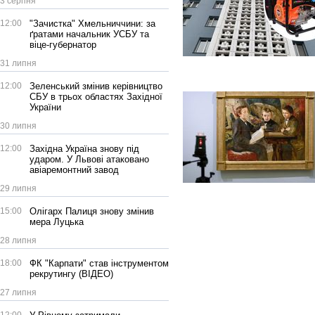
3 серпня
12:00
"Зачистка" Хмельниччини: за
ґратами начальник УСБУ та
віце-губернатор
31 липня
12:00
Зеленський змінив керівництво
СБУ в трьох областях Західної
України
30 липня
12:00
Західна Україна знову під
ударом. У Львові атаковано
авіаремонтний завод
29 липня
15:00
Олігарх Палиця знову змінив
мера Луцька
28 липня
18:00
ФК "Карпати" став інструментом
рекрутингу (ВІДЕО)
27 липня