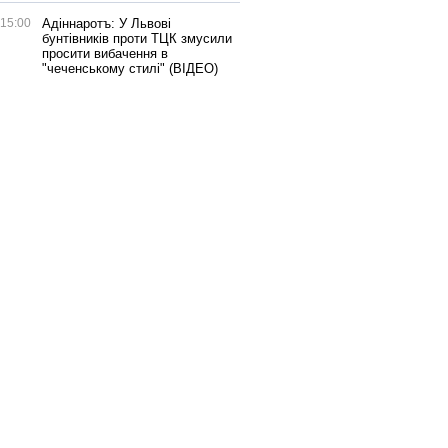
15:00
Адіннаротъ: У Львові
бунтівників проти ТЦК змусили
просити вибачення в
"чеченському стилі" (ВІДЕО)