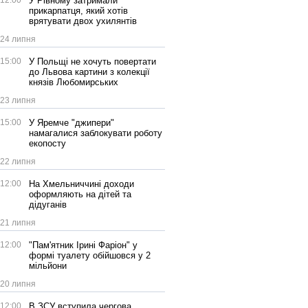
12:00
У Рівному затримали
прикарпатця, який хотів
врятувати двох ухилянтів
24 липня
15:00
У Польщі не хочуть повертати
до Львова картини з колекції
князів Любомирських
23 липня
15:00
У Яремче "джипери"
намагалися заблокувати роботу
екопосту
22 липня
12:00
На Хмельниччині доходи
оформляють на дітей та
дідуганів
21 липня
12:00
"Пам'ятник Ірині Фаріон" у
формі туалету обійшовся у 2
мільйони
20 липня
12:00
В ЗСУ вступила чергова