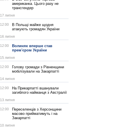
американка. Цього разу не
трансгендер
17 липня
12:00
В Польщі майже щодня
атакують громадян України
16 липня
12:00
Волиняк вперше став
прем'єром України
15 липня
12:00
Голову громади з Рівненщини
мобілізували на Закарпатті
14 липня
12:00
На Прикарпатті вшанували
загиблого найманця з Австралії
13 липня
12:00
Переселенців з Херсонщини
масово прийматимуть і на
Закарпатті
10 липня