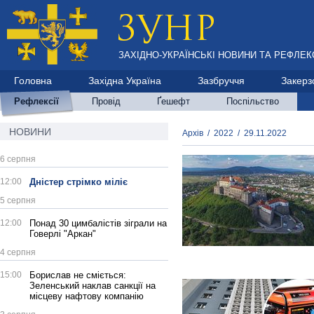
ЗАХІДНО-УКРАЇНСЬКІ НОВИНИ ТА РЕФЛЕКС
Головна
Західна Україна
Зазбруччя
Закерз
Рефлексії
Провід
Ґешефт
Поспільство
НОВИНИ
Архів
/
2022
/
29.11.2022
6 серпня
12:00
Дністер стрімко міліє
5 серпня
12:00
Понад 30 цимбалістів зіграли на
Говерлі "Аркан"
4 серпня
15:00
Борислав не сміється:
Зеленський наклав санкції на
місцеву нафтову компанію