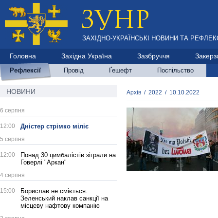
ЗАХІДНО-УКРАЇНСЬКІ НОВИНИ ТА РЕФЛЕКС
Головна
Західна Україна
Зазбруччя
Закерз
Рефлексії
Провід
Ґешефт
Поспільство
НОВИНИ
Архів
/
2022
/
10.10.2022
6 серпня
12:00
Дністер стрімко міліє
5 серпня
12:00
Понад 30 цимбалістів зіграли на
Говерлі "Аркан"
4 серпня
15:00
Борислав не сміється:
Зеленський наклав санкції на
місцеву нафтову компанію