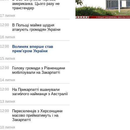
американка. Цього разу не
трансгендер
17 липня
12:00
В Польщі майже щодня
атакують громадян України
16 липня
12:00
Волиняк вперше став
прем'єром України
15 липня
12:00
Голову громади з Рівненщини
мобілізували на Закарпатті
14 липня
12:00
На Прикарпатті вшанували
загиблого найманця з Австралії
13 липня
12:00
Переселенців з Херсонщини
масово прийматимуть і на
Закарпатті
10 липня