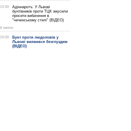
15:00
Адіннаротъ: У Львові
бунтівників проти ТЦК змусили
просити вибачення в
"чеченському стилі" (ВІДЕО)
9 липня
10:00
Бунт проти людоловів у
Львові виявився безглуздим
(ВІДЕО)