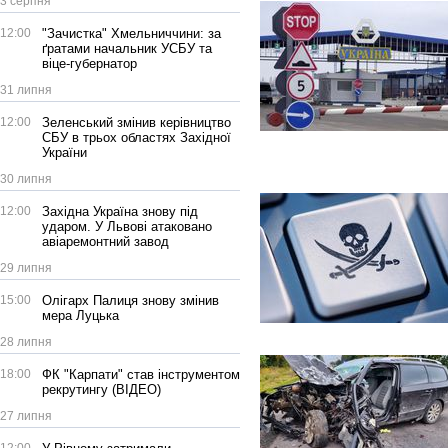
3 серпня
12:00
"Зачистка" Хмельниччини: за
ґратами начальник УСБУ та
віце-губернатор
31 липня
12:00
Зеленський змінив керівництво
СБУ в трьох областях Західної
України
30 липня
12:00
Західна Україна знову під
ударом. У Львові атаковано
авіаремонтний завод
29 липня
15:00
Олігарх Палиця знову змінив
мера Луцька
28 липня
18:00
ФК "Карпати" став інструментом
рекрутингу (ВІДЕО)
27 липня