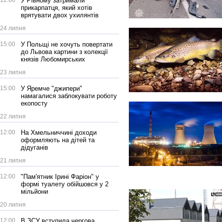
12:00
У Рівному затримали
прикарпатця, який хотів
врятувати двох ухилянтів
24 липня
15:00
У Польщі не хочуть повертати
до Львова картини з колекції
князів Любомирських
23 липня
15:00
У Яремче "джипери"
намагалися заблокувати роботу
екопосту
22 липня
12:00
На Хмельниччині доходи
оформляють на дітей та
дідуганів
21 липня
12:00
"Пам'ятник Ірині Фаріон" у
формі туалету обійшовся у 2
мільйони
20 липня
12:00
В ЗСУ вступила чергова