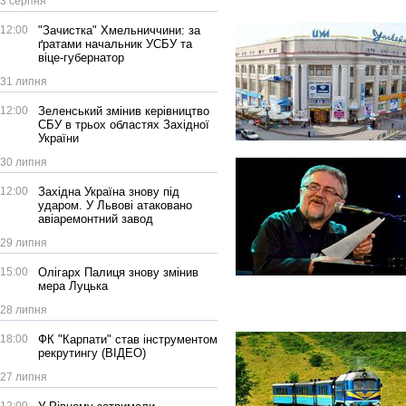
3 серпня
12:00
"Зачистка" Хмельниччини: за
ґратами начальник УСБУ та
віце-губернатор
31 липня
12:00
Зеленський змінив керівництво
СБУ в трьох областях Західної
України
30 липня
12:00
Західна Україна знову під
ударом. У Львові атаковано
авіаремонтний завод
29 липня
15:00
Олігарх Палиця знову змінив
мера Луцька
28 липня
18:00
ФК "Карпати" став інструментом
рекрутингу (ВІДЕО)
27 липня