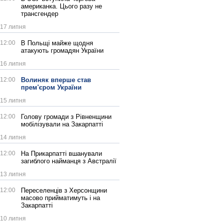
американка. Цього разу не
трансгендер
17 липня
12:00
В Польщі майже щодня
атакують громадян України
16 липня
12:00
Волиняк вперше став
прем'єром України
15 липня
12:00
Голову громади з Рівненщини
мобілізували на Закарпатті
14 липня
12:00
На Прикарпатті вшанували
загиблого найманця з Австралії
13 липня
12:00
Переселенців з Херсонщини
масово прийматимуть і на
Закарпатті
10 липня