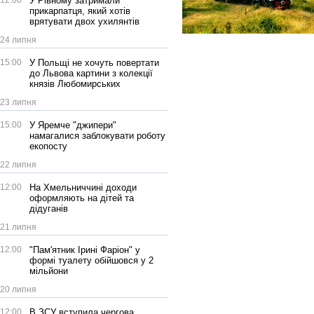
12:00
У Рівному затримали
прикарпатця, який хотів
врятувати двох ухилянтів
24 липня
15:00
У Польщі не хочуть повертати
до Львова картини з колекції
князів Любомирських
23 липня
15:00
У Яремче "джипери"
намагалися заблокувати роботу
екопосту
22 липня
12:00
На Хмельниччині доходи
оформляють на дітей та
дідуганів
21 липня
12:00
"Пам'ятник Ірині Фаріон" у
формі туалету обійшовся у 2
мільйони
20 липня
12:00
В ЗСУ вступила чергова