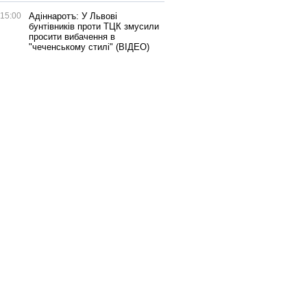
15:00
Адіннаротъ: У Львові
бунтівників проти ТЦК змусили
просити вибачення в
"чеченському стилі" (ВІДЕО)