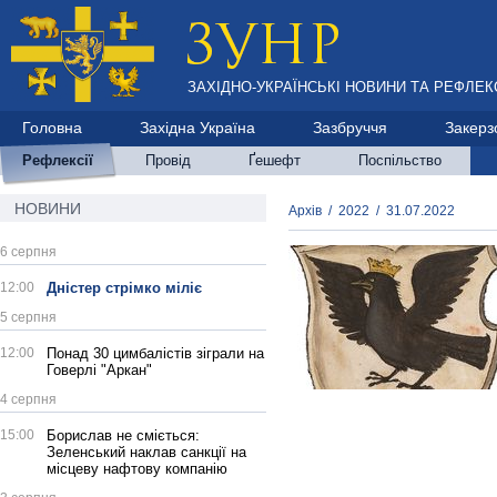
ЗАХІДНО-УКРАЇНСЬКІ НОВИНИ ТА РЕФЛЕКС
Головна
Західна Україна
Зазбруччя
Закерз
Рефлексії
Провід
Ґешефт
Поспільство
НОВИНИ
Архів
/
2022
/
31.07.2022
6 серпня
12:00
Дністер стрімко міліє
5 серпня
12:00
Понад 30 цимбалістів зіграли на
Говерлі "Аркан"
4 серпня
15:00
Борислав не сміється:
Зеленський наклав санкції на
місцеву нафтову компанію