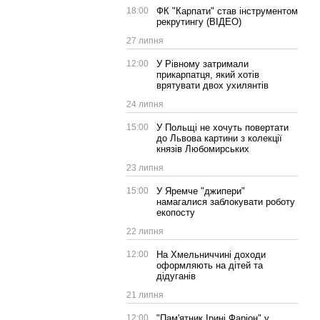
18:00
ФК "Карпати" став інструментом
рекрутингу (ВІДЕО)
27 липня
12:00
У Рівному затримали
прикарпатця, який хотів
врятувати двох ухилянтів
24 липня
15:00
У Польщі не хочуть повертати
до Львова картини з колекції
князів Любомирських
23 липня
15:00
У Яремче "джипери"
намагалися заблокувати роботу
екопосту
22 липня
12:00
На Хмельниччині доходи
оформляють на дітей та
дідуганів
21 липня
12:00
"Пам'ятник Ірині Фаріон" у