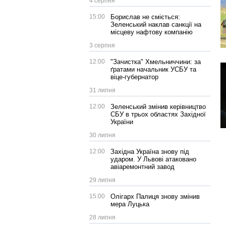
4 серпня
15:00
Борислав не сміється:
Зеленський наклав санкції на
місцеву нафтову компанію
3 серпня
12:00
"Зачистка" Хмельниччини: за
ґратами начальник УСБУ та
віце-губернатор
31 липня
12:00
Зеленський змінив керівництво
СБУ в трьох областях Західної
України
30 липня
12:00
Західна Україна знову під
ударом. У Львові атаковано
авіаремонтний завод
29 липня
15:00
Олігарх Палиця знову змінив
мера Луцька
28 липня