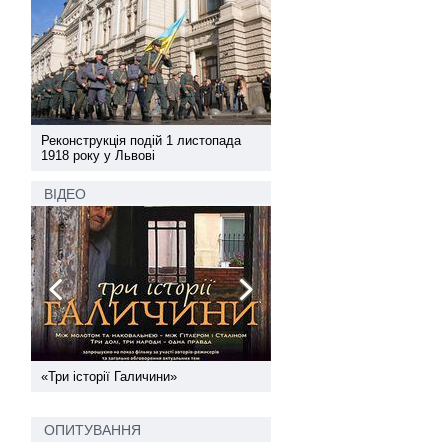
а
Реконструкція подій 1 листопада
Реконструкція подій 1 лис
1918 року у Львові
1918 року у Львові
ВІДЕО
ї
«Три історії Галичини»
Спільний інформпростір За
України
ОПИТУВАННЯ