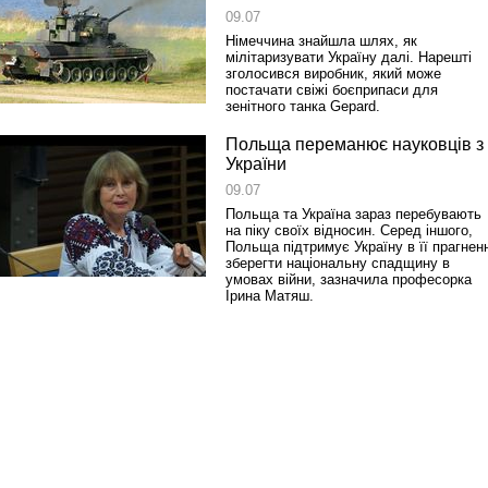
09.07
Німеччина знайшла шлях, як
мілітаризувати Україну далі. Нарешті
зголосився виробник, який може
постачати свіжі боєприпаси для
зенітного танка Gepard.
Польща переманює науковців з
України
09.07
Польща та Україна зараз перебувають
на піку своїх відносин. Серед іншого,
Польща підтримує Україну в її прагненн
зберегти національну спадщину в
умовах війни, зазначила професорка
Ірина Матяш.