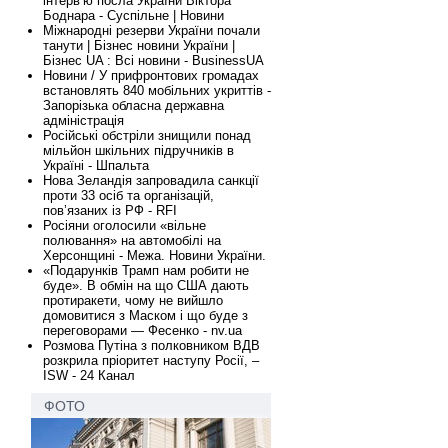
інтервʼю посла України Віктора
Боднара - Суспільне | Новини
Міжнародні резерви України почали
танути | Бізнес новини України |
Бізнес UA : Всі новини - BusinessUA
Новини / У прифронтових громадах
встановлять 840 мобільних укриттів -
Запорізька обласна державна
адміністрація
Російські обстріли знищили понад
мільйон шкільних підручників в
Україні - Шпальта
Нова Зеландія запровадила санкції
проти 33 осіб та організацій,
пов’язаних із РФ - RFI
Росіяни оголосили «вільне
полювання» на автомобілі на
Херсонщині - Межа. Новини України.
«Подарунків Трамп нам робити не
буде». В обмін на що США дають
протиракети, чому не вийшло
домовитися з Маском і що буде з
переговорами — Фесенко - nv.ua
Розмова Путіна з полковником ВДВ
розкрила пріоритет наступу Росії, –
ISW - 24 Канал
ФОТО