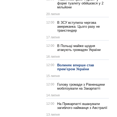
формі туалету обійшовся у 2
мільйони
20 липня
12:00
В ЗСУ вступила чергова
американка. Цього разу не
трансгендер
17 липня
12:00
В Польщі майже щодня
атакують громадян України
16 липня
12:00
Волиняк вперше став
прем'єром України
15 липня
12:00
Голову громади з Рівненщини
мобілізували на Закарпатті
14 липня
12:00
На Прикарпатті вшанували
загиблого найманця з Австралії
13 липня