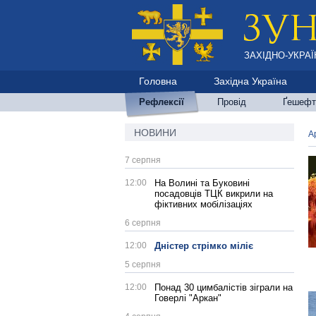
ЗАХІДНО-УКРАЇ
Головна
Західна Україна
Рефлексії
Провід
Ґешефт
НОВИНИ
А
7 серпня
12:00
На Волині та Буковині
посадовців ТЦК викрили на
фіктивних мобілізаціях
6 серпня
12:00
Дністер стрімко міліє
5 серпня
12:00
Понад 30 цимбалістів зіграли на
Говерлі "Аркан"