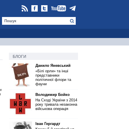
БЛОГИ
Данило Яневський
«Білі орли» та інші
представники
політичної флори та
фауни
и
н
Володимир Бойко
На Сході України з 2014
року тривала незаконна
військова операція
Іван Гергардт