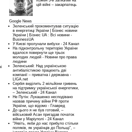
Кожен 5-й загиблий на
цій війні – закарпатець
Google News
Зеленський прокоментував ситуацію
в енергетиці України | Бізнес новини
України | Бізнес UA : Всі новини -
BusinessUA
У Києві пролунали вибухи - 24 Канал
На підконтрольну територію України
вдалося повернути ще трьох
молодих людей - Новини про права
людини
Зеленський: Над українською
і
антибалістикою працюють дві
компанії – приватна і державна -
LIGA.net
Сербія виділить 2 мільйони гривень
на підтримку української енергетики,
– Зеленський - 24 Канал
Не Путін: Лукашенко несподівано
назвав причину війни РФ проти
України, що відомо - Главред
До цього я не був готовий, –
військовий Асан пригадав початок
війни у Маріуполі - 24 Канал
“Уявіть, якби до нас прибуло стільки
поляків, як українців до Польщі”, –