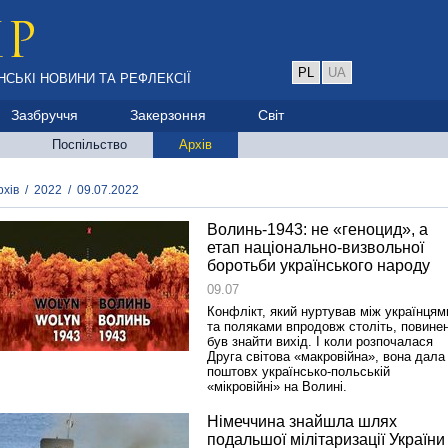
PL
UA
НСЬКІ НОВИНИ ТА РЕФЛЕКСІЇ
Зазбруччя
Закерзоння
Світ
Поспільство
Архів
рхів
/
2022
/
09.07.2022
Волинь-1943: не «геноцид», а
етап національно-визвольної
боротьби українського народу
09.07
Конфлікт, який нуртував між українцям
та поляками впродовж століть, повине
був знайти вихід. І коли розпочалася
Друга світова «макровійна», вона дала
поштовх українсько-польській
«мікровійні» на Волині.
Німеччина знайшла шлях
подальшої мілітаризації України