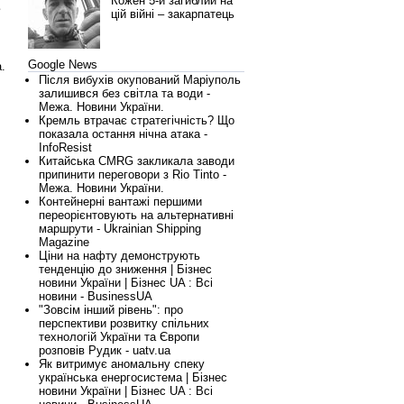
Кожен 5-й загиблий на
е
цій війні – закарпатець
Google News
.
Після вибухів окупований Маріуполь
залишився без світла та води -
Межа. Новини України.
Кремль втрачає стратегічність? Що
показала остання нічна атака -
InfoResist
Китайська CMRG закликала заводи
припинити переговори з Rio Tinto -
Межа. Новини України.
Контейнерні вантажі першими
переорієнтовують на альтернативні
маршрути - Ukrainian Shipping
Magazine
Ціни на нафту демонструють
тенденцію до зниження | Бізнес
новини України | Бізнес UA : Всі
новини - BusinessUA
"Зовсім інший рівень": про
перспективи розвитку спільних
технологій України та Європи
розповів Рудик - uatv.ua
Як витримує аномальну спеку
українська енергосистема | Бізнес
новини України | Бізнес UA : Всі