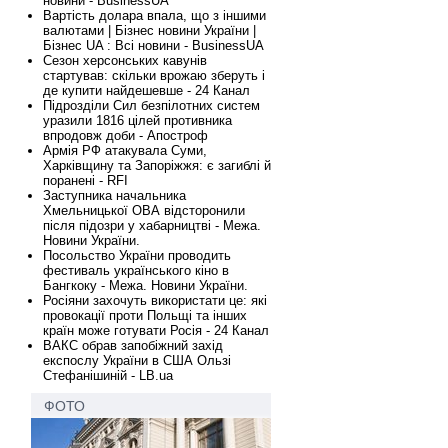
новини - BusinessUA
Вартість долара впала, що з іншими
валютами | Бізнес новини України |
Бізнес UA : Всі новини - BusinessUA
Сезон херсонських кавунів
стартував: скільки врожаю зберуть і
де купити найдешевше - 24 Канал
Підрозділи Сил безпілотних систем
уразили 1816 цілей противника
впродовж доби - Апостроф
Армія РФ атакувала Суми,
Харківщину та Запоріжжя: є загиблі й
поранені - RFI
Заступника начальника
Хмельницької ОВА відсторонили
після підозри у хабарництві - Межа.
Новини України.
Посольство України проводить
фестиваль українського кіно в
Бангкоку - Межа. Новини України.
Росіяни захочуть використати це: які
провокації проти Польщі та інших
країн може готувати Росія - 24 Канал
ВАКС обрав запобіжний захід
експослу України в США Ользі
Стефанішиній - LB.ua
ФОТО