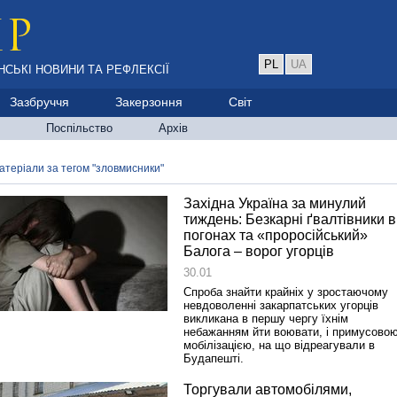
PL
UA
НСЬКІ НОВИНИ ТА РЕФЛЕКСІЇ
Зазбруччя
Закерзоння
Світ
Поспільство
Архів
атеріали за тегом "зловмисники"
Західна Україна за минулий
тиждень: Безкарні ґвалтівники в
погонах та «проросійський»
Балога – ворог угорців
30.01
Спроба знайти крайніх у зростаючому
невдоволенні закарпатських угорців
викликана в першу чергу їхнім
небажанням йти воювати, і примусово
мобілізацією, на що відреагували в
Будапешті.
Торгували автомобілями,