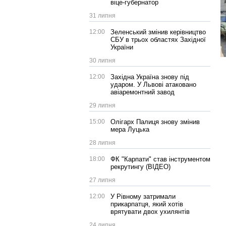
віце-губернатор
31 липня
12:00
Зеленський змінив керівництво
СБУ в трьох областях Західної
України
30 липня
12:00
Західна Україна знову під
ударом. У Львові атаковано
авіаремонтний завод
29 липня
15:00
Олігарх Палиця знову змінив
мера Луцька
28 липня
18:00
ФК "Карпати" став інструментом
рекрутингу (ВІДЕО)
27 липня
12:00
У Рівному затримали
прикарпатця, який хотів
врятувати двох ухилянтів
24 липня