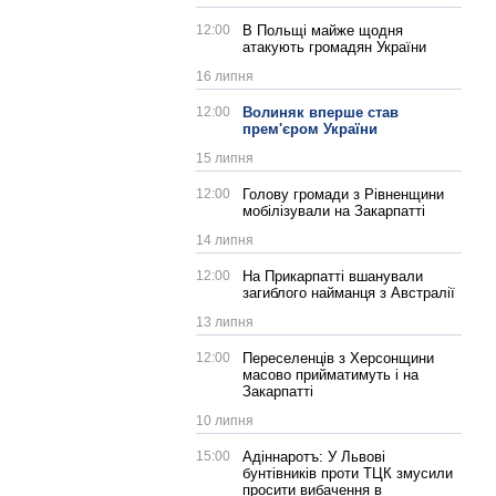
12:00
В Польщі майже щодня
атакують громадян України
16 липня
12:00
Волиняк вперше став
прем'єром України
15 липня
12:00
Голову громади з Рівненщини
мобілізували на Закарпатті
14 липня
12:00
На Прикарпатті вшанували
загиблого найманця з Австралії
13 липня
12:00
Переселенців з Херсонщини
масово прийматимуть і на
Закарпатті
10 липня
15:00
Адіннаротъ: У Львові
бунтівників проти ТЦК змусили
просити вибачення в