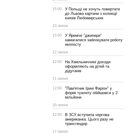
15:00
У Польщі не хочуть повертати
до Львова картини з колекції
князів Любомирських
23 липня
15:00
У Яремче "джипери"
намагалися заблокувати роботу
екопосту
22 липня
12:00
На Хмельниччині доходи
оформляють на дітей та
дідуганів
21 липня
12:00
"Пам'ятник Ірині Фаріон" у
формі туалету обійшовся у 2
мільйони
20 липня
12:00
В ЗСУ вступила чергова
американка. Цього разу не
трансгендер
17 липня