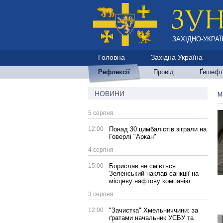
ЗАХІДНО-УКРАЇ
Головна
Західна Україна
Рефлексії
Провід
Ґешефт
НОВИНИ
М
5 серпня
12:00
Понад 30 цимбалістів зіграли на
Говерлі "Аркан"
4 серпня
15:00
Борислав не сміється:
Зеленський наклав санкції на
місцеву нафтову компанію
3 серпня
12:00
"Зачистка" Хмельниччини: за
ґратами начальник УСБУ та