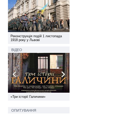
а
Реконструкція подій 1 листопада
Реконструкція подій 1 лис
1918 року у Львові
1918 року у Львові
ВІДЕО
ї
«Три історії Галичини»
Спільний інформпростір За
України
ОПИТУВАННЯ