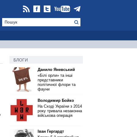
БЛОГИ
Данило Яневський
«Білі орли» та інші
представники
політичної флори та
фауни
Володимир Бойко
На Сході України з 2014
року тривала незаконна
ю
військова операція
Іван Гергардт