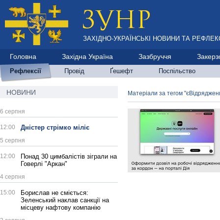
ЗАХІДНО-УКРАЇНСЬКІ НОВИНИ ТА РЕФЛЕКС
Головна
Західна Україна
Зазбруччя
Закерз
Рефлексії
Провід
Ґешефт
Поспільство
НОВИНИ
Матеріали за тегом "єВідряджен
6 серпня
12:00
Дністер стрімко міліє
5 серпня
12:00
Понад 30 цимбалістів зіграли на
Говерлі "Аркан"
4 серпня
15:00
Борислав не сміється:
Зеленський наклав санкції на
місцеву нафтову компанію