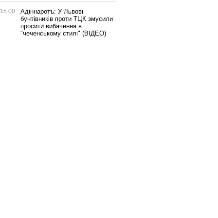
15:00
Адіннаротъ: У Львові
бунтівників проти ТЦК змусили
просити вибачення в
"чеченському стилі" (ВІДЕО)