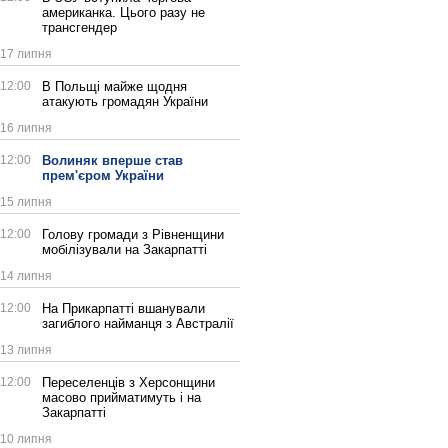
американка. Цього разу не
трансгендер
17 липня
12:00
В Польщі майже щодня
атакують громадян України
16 липня
12:00
Волиняк вперше став
прем'єром України
15 липня
12:00
Голову громади з Рівненщини
мобілізували на Закарпатті
14 липня
12:00
На Прикарпатті вшанували
загиблого найманця з Австралії
13 липня
12:00
Переселенців з Херсонщини
масово прийматимуть і на
Закарпатті
10 липня