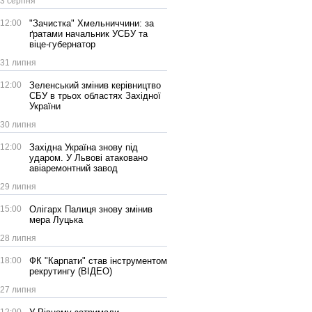
3 серпня
12:00
"Зачистка" Хмельниччини: за
ґратами начальник УСБУ та
віце-губернатор
31 липня
12:00
Зеленський змінив керівництво
СБУ в трьох областях Західної
України
30 липня
12:00
Західна Україна знову під
ударом. У Львові атаковано
авіаремонтний завод
29 липня
15:00
Олігарх Палиця знову змінив
мера Луцька
28 липня
18:00
ФК "Карпати" став інструментом
рекрутингу (ВІДЕО)
27 липня