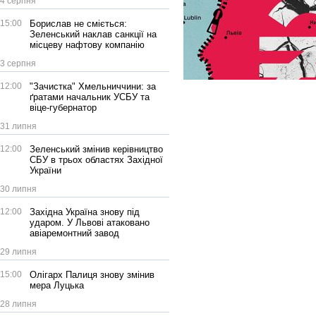
4 серпня
15:00
Борислав не сміється:
Зеленський наклав санкції на
місцеву нафтову компанію
3 серпня
12:00
"Зачистка" Хмельниччини: за
ґратами начальник УСБУ та
віце-губернатор
31 липня
12:00
Зеленський змінив керівництво
СБУ в трьох областях Західної
України
30 липня
12:00
Західна Україна знову під
ударом. У Львові атаковано
авіаремонтний завод
29 липня
15:00
Олігарх Палиця знову змінив
мера Луцька
28 липня