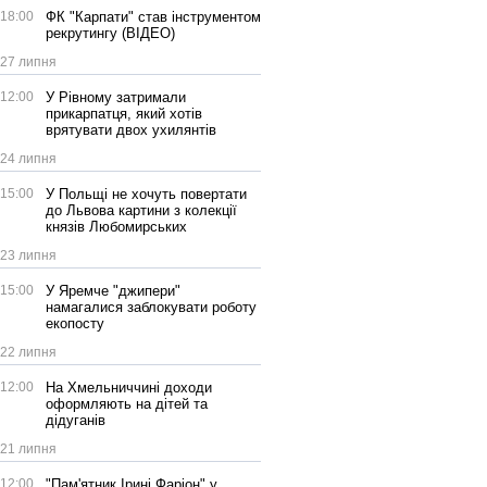
18:00
ФК "Карпати" став інструментом
рекрутингу (ВІДЕО)
27 липня
12:00
У Рівному затримали
прикарпатця, який хотів
врятувати двох ухилянтів
24 липня
15:00
У Польщі не хочуть повертати
до Львова картини з колекції
князів Любомирських
23 липня
15:00
У Яремче "джипери"
намагалися заблокувати роботу
екопосту
22 липня
12:00
На Хмельниччині доходи
оформляють на дітей та
дідуганів
21 липня
12:00
"Пам'ятник Ірині Фаріон" у