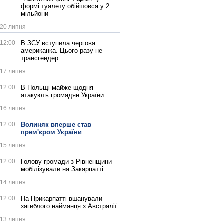
формі туалету обійшовся у 2
мільйони
20 липня
12:00
В ЗСУ вступила чергова
американка. Цього разу не
трансгендер
17 липня
12:00
В Польщі майже щодня
атакують громадян України
16 липня
12:00
Волиняк вперше став
прем'єром України
15 липня
12:00
Голову громади з Рівненщини
мобілізували на Закарпатті
14 липня
12:00
На Прикарпатті вшанували
загиблого найманця з Австралії
13 липня