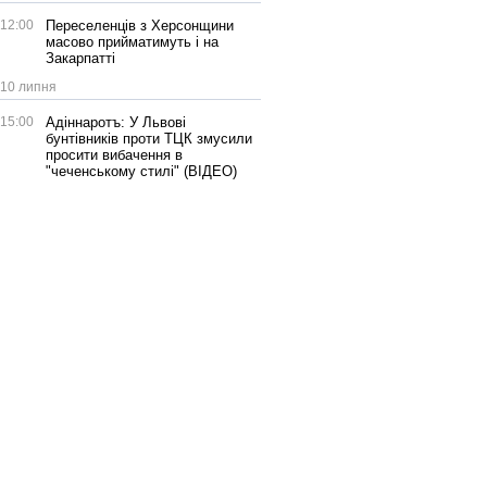
12:00
Переселенців з Херсонщини
масово прийматимуть і на
Закарпатті
10 липня
15:00
Адіннаротъ: У Львові
бунтівників проти ТЦК змусили
просити вибачення в
"чеченському стилі" (ВІДЕО)