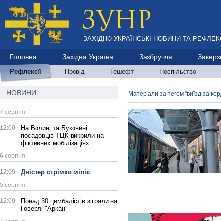
ЗАХІДНО-УКРАЇНСЬКІ НОВИНИ ТА РЕФЛЕКС
Головна
Західна Україна
Зазбруччя
Закерз
Рефлексії
Провід
Ґешефт
Поспільство
НОВИНИ
Матеріали за тегом "виїзд за кор
7 серпня
12:00
На Волині та Буковині
посадовців ТЦК викрили на
фіктивних мобілізаціях
6 серпня
12:00
Дністер стрімко міліє
5 серпня
12:00
Понад 30 цимбалістів зіграли на
Говерлі "Аркан"