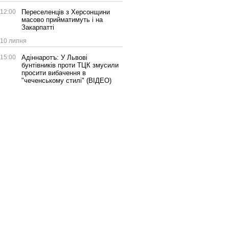
12:00
Переселенців з Херсонщини
масово прийматимуть і на
Закарпатті
10 липня
15:00
Адіннаротъ: У Львові
бунтівників проти ТЦК змусили
просити вибачення в
"чеченському стилі" (ВІДЕО)