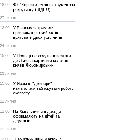
18:00
ФК "Карпати" став інструментом
рекрутингу (ВІДЕО)
27 липня
12:00
У Рівному затримали
прикарпатця, який хотів
врятувати двох ухилянтів
24 липня
15:00
У Польщі не хочуть повертати
до Львова картини з колекції
князів Любомирських
23 липня
15:00
У Яремче "джипери"
намагалися заблокувати роботу
екопосту
22 липня
12:00
На Хмельниччині доходи
оформляють на дітей та
дідуганів
21 липня
12:00
"Пам'ятник Ірині Фаріон" у