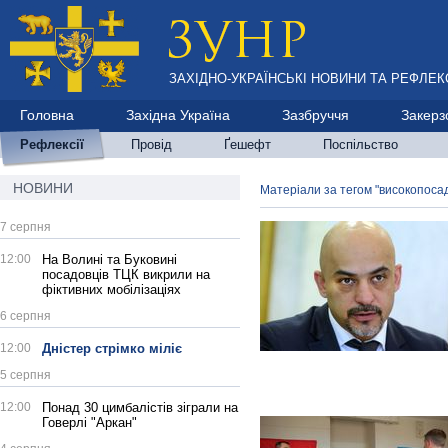
ЗАХІДНО-УКРАЇНСЬКІ НОВИНИ ТА РЕФЛЕКС
Головна
Західна Україна
Зазбруччя
Закерз
Рефлексії
Провід
Ґешефт
Поспільство
НОВИНИ
Матеріали за тегом "високопосад
7 серпня
12:00
На Волині та Буковині
посадовців ТЦК викрили на
фіктивних мобілізаціях
6 серпня
12:00
Дністер стрімко міліє
5 серпня
12:00
Понад 30 цимбалістів зіграли на
Говерлі "Аркан"