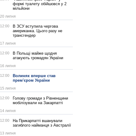
формі туалету обійшовся у 2
мільйони
20 липня
12:00
В ЗСУ вступила чергова
американка. Цього разу не
трансгендер
17 липня
12:00
В Польщі майже щодня
атакують громадян України
16 липня
12:00
Волиняк вперше став
прем'єром України
15 липня
12:00
Голову громади з Рівненщини
мобілізували на Закарпатті
14 липня
12:00
На Прикарпатті вшанували
загиблого найманця з Австралії
13 липня