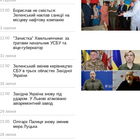
4 серпня
15:00
Борислав не сміється:
Зеленський наклав санкції на
місцеву нафтову компанію
3 серпня
12:00
"Зачистка" Хмельниччини: за
ґратами начальник УСБУ та
віце-губернатор
31 липня
12:00
Зеленський змінив керівництво
СБУ в трьох областях Західної
України
30 липня
12:00
Західна Україна знову під
ударом. У Львові атаковано
авіаремонтний завод
29 липня
15:00
Олігарх Палиця знову змінив
мера Луцька
28 липня