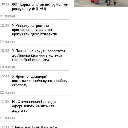
18:00
ФК "Карпати" став інструментом
рекрутингу (ВІДЕО)
27 липня
12:00
У Рівному затримали
прикарпатця, який хотів
врятувати двох ухилянтів
24 липня
15:00
У Польщі не хочуть повертати
до Львова картини з колекції
князів Любомирських
23 липня
15:00
У Яремче "джипери"
намагалися заблокувати роботу
екопосту
22 липня
12:00
На Хмельниччині доходи
оформляють на дітей та
дідуганів
21 липня
12:00
"Пам'ятник Ірині Фаріон" у