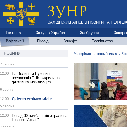
ЗАХІДНО-УКРАЇНСЬКІ НОВИНИ ТА РЕФЛЕКС
Головна
Західна Україна
Зазбруччя
Закерз
Рефлексії
Провід
Ґешефт
Поспільство
НОВИНИ
Матеріали за тегом "виплати бі
7 серпня
12:00
На Волині та Буковині
посадовців ТЦК викрили на
фіктивних мобілізаціях
6 серпня
12:00
Дністер стрімко міліє
5 серпня
12:00
Понад 30 цимбалістів зіграли на
Говерлі "Аркан"