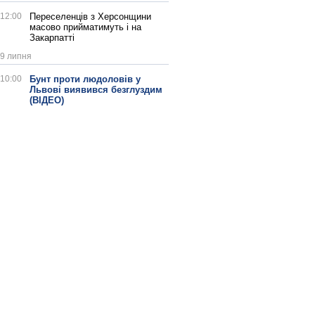
12:00
Переселенців з Херсонщини
масово прийматимуть і на
Закарпатті
9 липня
10:00
Бунт проти людоловів у
Львові виявився безглуздим
(ВІДЕО)