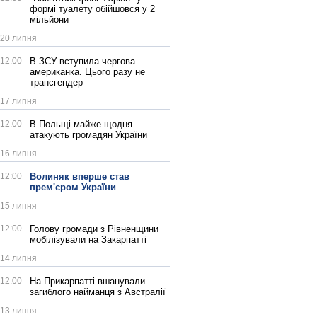
формі туалету обійшовся у 2
мільйони
20 липня
12:00
В ЗСУ вступила чергова
американка. Цього разу не
трансгендер
17 липня
12:00
В Польщі майже щодня
атакують громадян України
16 липня
12:00
Волиняк вперше став
прем'єром України
15 липня
12:00
Голову громади з Рівненщини
мобілізували на Закарпатті
14 липня
12:00
На Прикарпатті вшанували
загиблого найманця з Австралії
13 липня