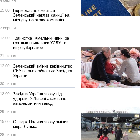
4 серпня
15:00
Борислав не сміється:
Зеленський наклав санкції на
місцеву нафтову компанію
3 серпня
12:00
"Зачистка" Хмельниччини: за
ґратами начальник УСБУ та
віце-губернатор
31 липня
12:00
Зеленський змінив керівництво
СБУ в трьох областях Західної
України
30 липня
12:00
Західна Україна знову під
ударом. У Львові атаковано
авіаремонтний завод
29 липня
15:00
Олігарх Палиця знову змінив
мера Луцька
28 липня