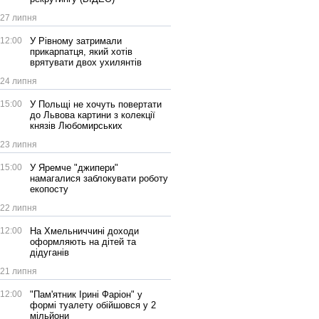
27 липня
12:00
У Рівному затримали
прикарпатця, який хотів
врятувати двох ухилянтів
24 липня
15:00
У Польщі не хочуть повертати
до Львова картини з колекції
князів Любомирських
23 липня
15:00
У Яремче "джипери"
намагалися заблокувати роботу
екопосту
22 липня
12:00
На Хмельниччині доходи
оформляють на дітей та
дідуганів
21 липня
12:00
"Пам'ятник Ірині Фаріон" у
формі туалету обійшовся у 2
мільйони