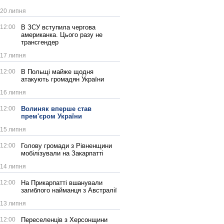
20 липня
12:00
В ЗСУ вступила чергова
американка. Цього разу не
трансгендер
17 липня
12:00
В Польщі майже щодня
атакують громадян України
16 липня
12:00
Волиняк вперше став
прем'єром України
15 липня
12:00
Голову громади з Рівненщини
мобілізували на Закарпатті
14 липня
12:00
На Прикарпатті вшанували
загиблого найманця з Австралії
13 липня
12:00
Переселенців з Херсонщини