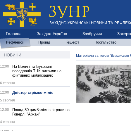
ЗАХІДНО-УКРАЇНСЬКІ НОВИНИ ТА РЕФЛЕКС
Головна
Західна Україна
Зазбруччя
Закерз
Рефлексії
Провід
Ґешефт
Поспільство
НОВИНИ
Матеріали за тегом "Владислав 
12:00
На Волині та Буковині
посадовців ТЦК викрили на
фіктивних мобілізаціях
6 серпня
12:00
Дністер стрімко міліє
5 серпня
12:00
Понад 30 цимбалістів зіграли на
Говерлі "Аркан"
4 серпня