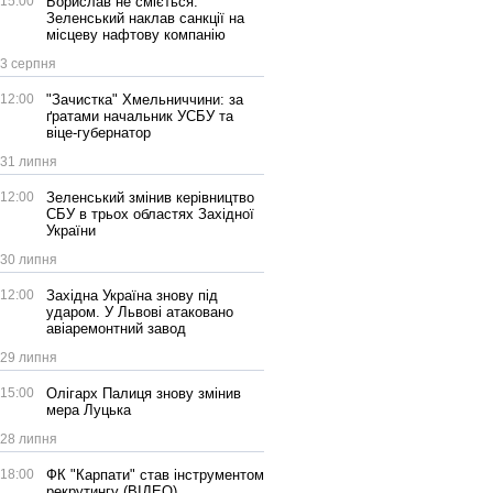
15:00
Борислав не сміється:
Зеленський наклав санкції на
місцеву нафтову компанію
3 серпня
12:00
"Зачистка" Хмельниччини: за
ґратами начальник УСБУ та
віце-губернатор
31 липня
12:00
Зеленський змінив керівництво
СБУ в трьох областях Західної
України
30 липня
12:00
Західна Україна знову під
ударом. У Львові атаковано
авіаремонтний завод
29 липня
15:00
Олігарх Палиця знову змінив
мера Луцька
28 липня
18:00
ФК "Карпати" став інструментом
рекрутингу (ВІДЕО)