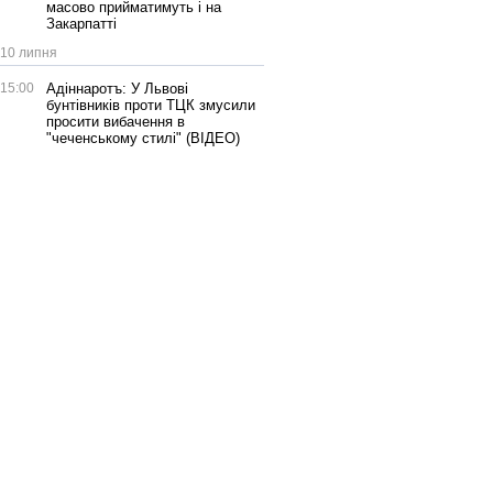
масово прийматимуть і на
Закарпатті
10 липня
15:00
Адіннаротъ: У Львові
бунтівників проти ТЦК змусили
просити вибачення в
"чеченському стилі" (ВІДЕО)