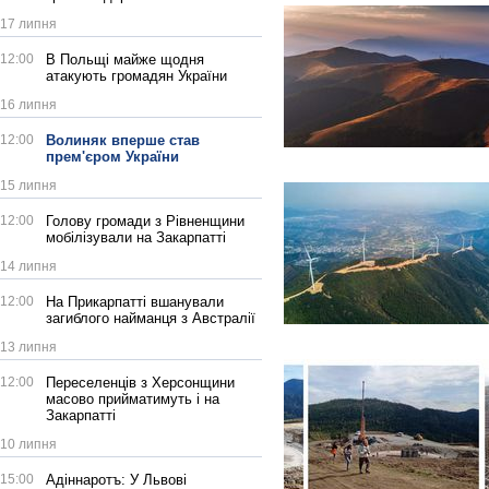
17 липня
12:00
В Польщі майже щодня
атакують громадян України
16 липня
12:00
Волиняк вперше став
прем'єром України
15 липня
12:00
Голову громади з Рівненщини
мобілізували на Закарпатті
14 липня
12:00
На Прикарпатті вшанували
загиблого найманця з Австралії
13 липня
12:00
Переселенців з Херсонщини
масово прийматимуть і на
Закарпатті
10 липня
15:00
Адіннаротъ: У Львові