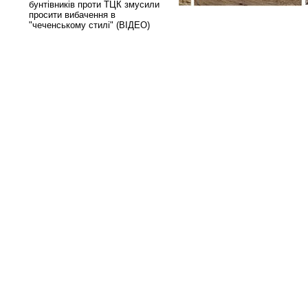
бунтівників проти ТЦК змусили
просити вибачення в
"чеченському стилі" (ВІДЕО)