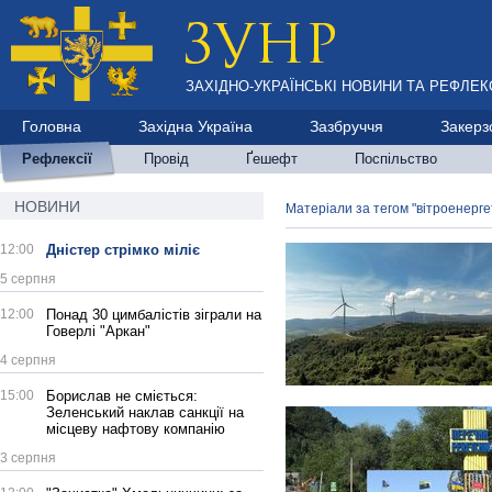
ЗАХІДНО-УКРАЇНСЬКІ НОВИНИ ТА РЕФЛЕКС
Головна
Західна Україна
Зазбруччя
Закерз
Рефлексії
Провід
Ґешефт
Поспільство
НОВИНИ
Матеріали за тегом "вітроенерге
12:00
Дністер стрімко міліє
5 серпня
12:00
Понад 30 цимбалістів зіграли на
Говерлі "Аркан"
4 серпня
15:00
Борислав не сміється:
Зеленський наклав санкції на
місцеву нафтову компанію
3 серпня