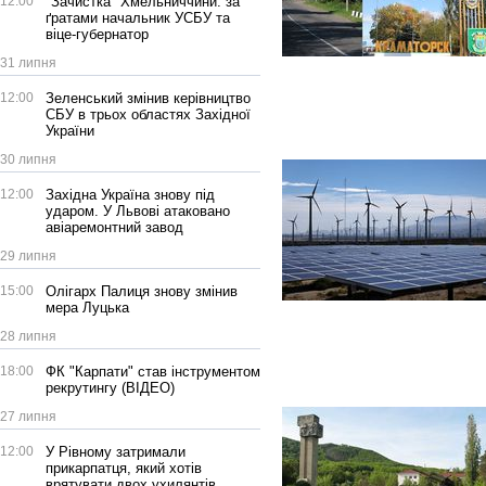
12:00
"Зачистка" Хмельниччини: за
ґратами начальник УСБУ та
віце-губернатор
31 липня
12:00
Зеленський змінив керівництво
СБУ в трьох областях Західної
України
30 липня
12:00
Західна Україна знову під
ударом. У Львові атаковано
авіаремонтний завод
29 липня
15:00
Олігарх Палиця знову змінив
мера Луцька
28 липня
18:00
ФК "Карпати" став інструментом
рекрутингу (ВІДЕО)
27 липня
12:00
У Рівному затримали
прикарпатця, який хотів
врятувати двох ухилянтів