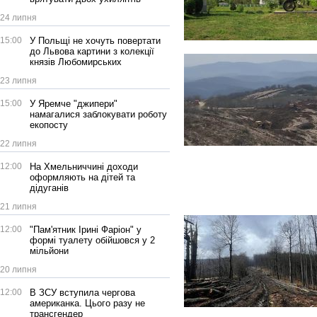
24 липня
15:00
У Польщі не хочуть повертати
до Львова картини з колекції
князів Любомирських
23 липня
15:00
У Яремче "джипери"
намагалися заблокувати роботу
екопосту
22 липня
12:00
На Хмельниччині доходи
оформляють на дітей та
дідуганів
21 липня
12:00
"Пам'ятник Ірині Фаріон" у
формі туалету обійшовся у 2
мільйони
20 липня
12:00
В ЗСУ вступила чергова
американка. Цього разу не
трансгендер