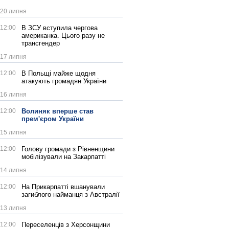
20 липня
12:00
В ЗСУ вступила чергова
американка. Цього разу не
трансгендер
17 липня
12:00
В Польщі майже щодня
атакують громадян України
16 липня
12:00
Волиняк вперше став
прем'єром України
15 липня
12:00
Голову громади з Рівненщини
мобілізували на Закарпатті
14 липня
12:00
На Прикарпатті вшанували
загиблого найманця з Австралії
13 липня
12:00
Переселенців з Херсонщини