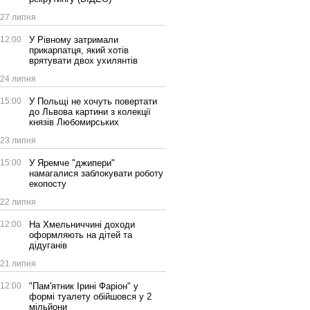
27 липня
12:00
У Рівному затримали
прикарпатця, який хотів
врятувати двох ухилянтів
24 липня
15:00
У Польщі не хочуть повертати
до Львова картини з колекції
князів Любомирських
23 липня
15:00
У Яремче "джипери"
намагалися заблокувати роботу
екопосту
22 липня
12:00
На Хмельниччині доходи
оформляють на дітей та
дідуганів
21 липня
12:00
"Пам'ятник Ірині Фаріон" у
формі туалету обійшовся у 2
мільйони