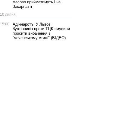
масово прийматимуть і на
Закарпатті
10 липня
15:00
Адіннаротъ: У Львові
бунтівників проти ТЦК змусили
просити вибачення в
"чеченському стилі" (ВІДЕО)