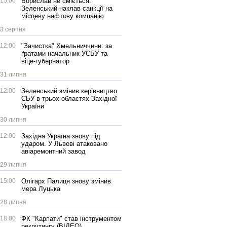
15:00
Борислав не сміється:
Зеленський наклав санкції на
місцеву нафтову компанію
3 серпня
12:00
"Зачистка" Хмельниччини: за
ґратами начальник УСБУ та
віце-губернатор
31 липня
12:00
Зеленський змінив керівництво
СБУ в трьох областях Західної
України
30 липня
12:00
Західна Україна знову під
ударом. У Львові атаковано
авіаремонтний завод
29 липня
15:00
Олігарх Палиця знову змінив
мера Луцька
28 липня
18:00
ФК "Карпати" став інструментом
рекрутингу (ВІДЕО)