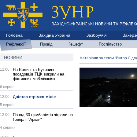
ЗАХІДНО-УКРАЇНСЬКІ НОВИНИ ТА РЕФЛЕКС
Головна
Західна Україна
Зазбруччя
Закерз
Рефлексії
Провід
Ґешефт
Поспільство
НОВИНИ
Матеріали за тегом "Віктор Сідл
12:00
На Волині та Буковині
посадовців ТЦК викрили на
фіктивних мобілізаціях
6 серпня
12:00
Дністер стрімко міліє
5 серпня
12:00
Понад 30 цимбалістів зіграли на
Говерлі "Аркан"
4 серпня