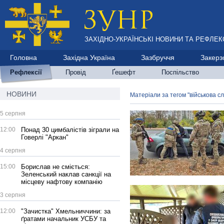
ЗАХІДНО-УКРАЇНСЬКІ НОВИНИ ТА РЕФЛЕКС
Головна
Західна Україна
Зазбруччя
Закерз
Рефлексії
Провід
Ґешефт
Поспільство
НОВИНИ
Матеріали за тегом "військова с
5 серпня
12:00
Понад 30 цимбалістів зіграли на
Говерлі "Аркан"
4 серпня
15:00
Борислав не сміється:
Зеленський наклав санкції на
місцеву нафтову компанію
3 серпня
12:00
"Зачистка" Хмельниччини: за
ґратами начальник УСБУ та