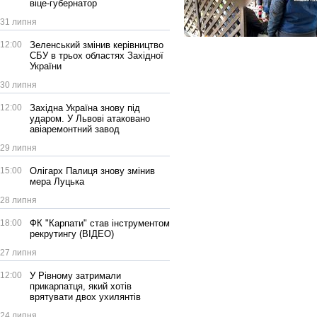
віце-губернатор
31 липня
12:00
Зеленський змінив керівництво
СБУ в трьох областях Західної
України
30 липня
12:00
Західна Україна знову під
ударом. У Львові атаковано
авіаремонтний завод
29 липня
15:00
Олігарх Палиця знову змінив
мера Луцька
28 липня
18:00
ФК "Карпати" став інструментом
рекрутингу (ВІДЕО)
27 липня
12:00
У Рівному затримали
прикарпатця, який хотів
врятувати двох ухилянтів
24 липня