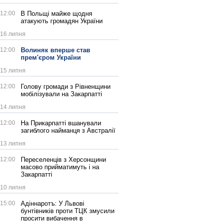
12:00
В Польщі майже щодня
атакують громадян України
16 липня
12:00
Волиняк вперше став
прем'єром України
15 липня
12:00
Голову громади з Рівненщини
мобілізували на Закарпатті
14 липня
12:00
На Прикарпатті вшанували
загиблого найманця з Австралії
13 липня
12:00
Переселенців з Херсонщини
масово прийматимуть і на
Закарпатті
10 липня
15:00
Адіннаротъ: У Львові
бунтівників проти ТЦК змусили
просити вибачення в