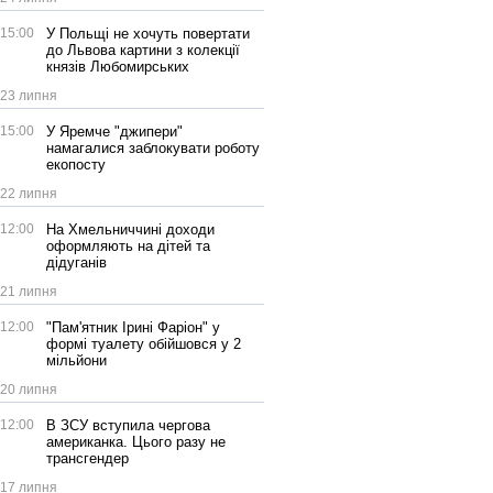
15:00
У Польщі не хочуть повертати
до Львова картини з колекції
князів Любомирських
23 липня
15:00
У Яремче "джипери"
намагалися заблокувати роботу
екопосту
22 липня
12:00
На Хмельниччині доходи
оформляють на дітей та
дідуганів
21 липня
12:00
"Пам'ятник Ірині Фаріон" у
формі туалету обійшовся у 2
мільйони
20 липня
12:00
В ЗСУ вступила чергова
американка. Цього разу не
трансгендер
17 липня