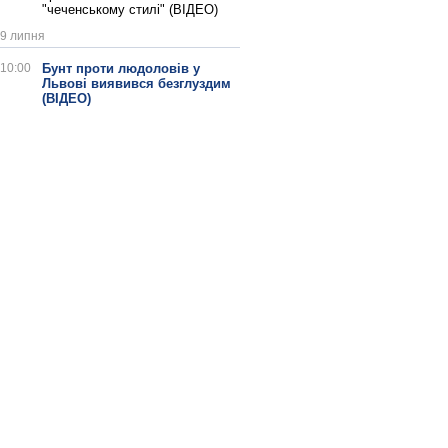
"чеченському стилі" (ВІДЕО)
9 липня
10:00
Бунт проти людоловів у
Львові виявився безглуздим
(ВІДЕО)