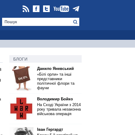
БЛОГИ
Данило Яневський
в
«Білі орли» та інші
представники
я
політичної флори та
фауни
Володимир Бойко
и
На Сході України з 2014
року тривала незаконна
військова операція
Іван Гергардт