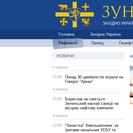
ЗАХІДНО-УКРАЇ
Головна
Західна Україна
Рефлексії
Провід
Ґешефт
НОВИНИ
М
5 серпня
12:00
Понад 30 цимбалістів зіграли на
Говерлі "Аркан"
4 серпня
15:00
Борислав не сміється:
Зеленський наклав санкції на
місцеву нафтову компанію
3 серпня
12:00
"Зачистка" Хмельниччини: за
ґратами начальник УСБУ та