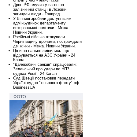
спали у лісі - real-vin.com
Дрон РФ влучив у вагон на
залізничній станції в Лозовій:
загинули люди - Главред
У Вінниці зробили доступнішим
адмінбудинок департаменту
ветеранської політики - Межа.
Новини України.
Російські війська атакували
Чернігівщину дронами, постраждали
дві жінки - Межа. Новини України.
Ціни на пальне змінились: що
відбувається на АЗС України - 24
Канал
"Далекобійні санкції" спрацювали:
Зеленський про удари по НПЗ і
суднах Росії - 24 Канал
Суд Швеції постановив передати
Україні судно "тіньового флоту" рф -
BusinessUA
ФОТО