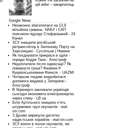
Кожен 5-й загиблий на
що
цій війні – закарпатець
Google News
Незаконно збагатилася на 13,9
мільйона гривень: НАБУ і САП
пояснили підозру Стефанішиній - 24
Канал
ЗСУ знищили російський
ретранслятор в Залізному Порту на
Херсонщині - Суспільне | Новини
Як поєднувати прикраси в одязі -
поради Андре Тана - Апостроф
Недоплатили після індексації? Як
повернути гроші? #новини #
#українськіновини #пенсія. - UAZMI
Чотирьом людям знадобилася
допомога медиків у Запоріжжі -
Апостроф
В Укренерго закликали українців
сьогодні економити електроенергію
через спеку - LB.ua
Біля Артільного знищено п’ять
штурмових груп окупантів - real-
vin.com
З Дунаю виринули десятки
нацистських кораблів - real-vin.com
ЗСУ взяли в полон окупантів, які