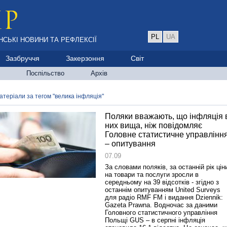
PL
UA
НСЬКІ НОВИНИ ТА РЕФЛЕКСІЇ
Зазбруччя
Закерзоння
Світ
Поспільство
Архів
атеріали за тегом "велика інфляція"
Поляки вважають, що інфляція 
них вища, ніж повідомляє
Головне статистичне управлінн
– опитування
07.09
За словами поляків, за останній рік цін
на товари та послуги зросли в
середньому на 39 відсотків - згідно з
останнім опитуванням United Surveys
для радіо RMF FM і видання Dziennik:
Gazeta Prawna. Водночас за даними
Головного статистичного управління
Польщі GUS – в серпні інфляція