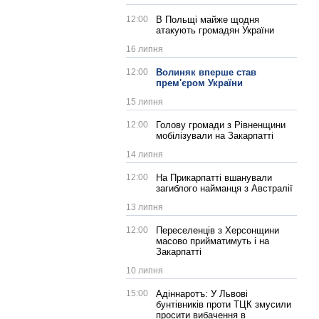
12:00
В Польщі майже щодня
атакують громадян України
16 липня
12:00
Волиняк вперше став
прем'єром України
15 липня
12:00
Голову громади з Рівненщини
мобілізували на Закарпатті
14 липня
12:00
На Прикарпатті вшанували
загиблого найманця з Австралії
13 липня
12:00
Переселенців з Херсонщини
масово прийматимуть і на
Закарпатті
10 липня
15:00
Адіннаротъ: У Львові
бунтівників проти ТЦК змусили
просити вибачення в