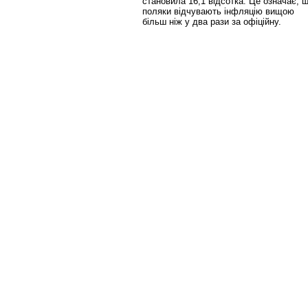
становила 16,1 відсотка. Це означає, 
поляки відчувають інфляцію вищою
більш ніж у два рази за офіційну.