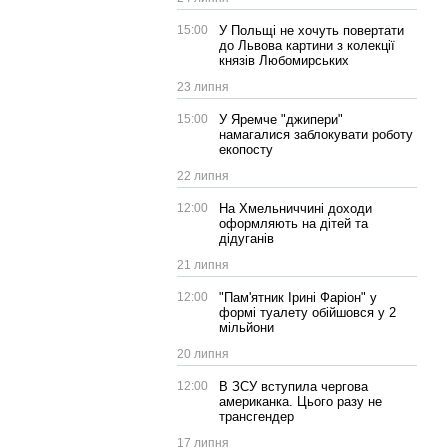
15:00
У Польщі не хочуть повертати
до Львова картини з колекції
князів Любомирських
23 липня
15:00
У Яремче "джипери"
намагалися заблокувати роботу
екопосту
22 липня
12:00
На Хмельниччині доходи
оформляють на дітей та
дідуганів
21 липня
12:00
"Пам'ятник Ірині Фаріон" у
формі туалету обійшовся у 2
мільйони
20 липня
12:00
В ЗСУ вступила чергова
американка. Цього разу не
трансгендер
17 липня