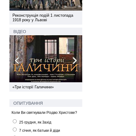
а
Реконструкція подій 1 листопада
Реконструкція подій 1 лис
1918 року у Львові
1918 року у Львові
ВІДЕО
ї
«Три історії Галичини»
Спільний інформпростір За
України
ОПИТУВАННЯ
Коли Ви святкували Різдво Христове?
25 грудня, як Захід
7 січня, як батьки й діди