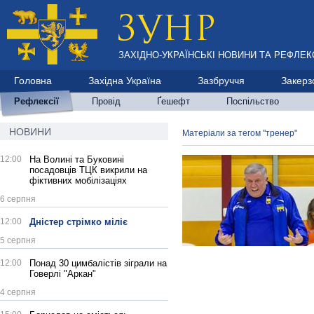
ЗАХІДНО-УКРАЇНСЬКІ НОВИНИ ТА РЕФЛЕКС
Головна
Західна Україна
Зазбруччя
Закерз
Рефлексії
Провід
Ґешефт
Поспільство
НОВИНИ
Матеріали за тегом "тренер"
12:00
На Волині та Буковині
посадовців ТЦК викрили на
фіктивних мобілізаціях
6 серпня
12:00
Дністер стрімко міліє
5 серпня
12:00
Понад 30 цимбалістів зіграли на
Говерлі "Аркан"
4 серпня