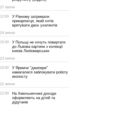
27 липня
12:00
У Рівному затримали
прикарпатця, який хотів
врятувати двох ухилянтів
24 липня
15:00
У Польщі не хочуть повертати
до Львова картини з колекції
князів Любомирських
23 липня
15:00
У Яремче "джипери"
намагалися заблокувати роботу
екопосту
22 липня
12:00
На Хмельниччині доходи
оформляють на дітей та
дідуганів