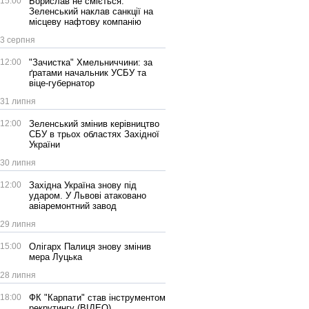
15:00
Борислав не сміється:
Зеленський наклав санкції на
місцеву нафтову компанію
3 серпня
12:00
"Зачистка" Хмельниччини: за
ґратами начальник УСБУ та
віце-губернатор
31 липня
12:00
Зеленський змінив керівництво
СБУ в трьох областях Західної
України
30 липня
12:00
Західна Україна знову під
ударом. У Львові атаковано
авіаремонтний завод
29 липня
15:00
Олігарх Палиця знову змінив
мера Луцька
28 липня
18:00
ФК "Карпати" став інструментом
рекрутингу (ВІДЕО)