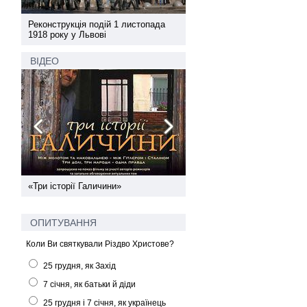
а
Реконструкція подій 1 листопада
Реконструкція подій 1 лис
1918 року у Львові
1918 року у Львові
ВІДЕО
ї
«Три історії Галичини»
Спільний інформпростір За
України
ОПИТУВАННЯ
Коли Ви святкували Різдво Христове?
25 грудня, як Захід
7 січня, як батьки й діди
25 грудня і 7 січня, як українець