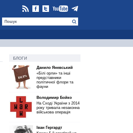
БЛОГИ
Данило Яневський
«Білі орли» та інші
представники
політичної флори та
фауни
Володимир Бойко
На Сході України з 2014
року тривала незаконна
військова операція
Іван Гергардт