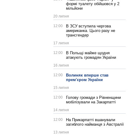
формі туалету обійшовся у 2
мільйони
20 липня
12:00
В ЗСУ вступила чергова
американка. Цього разу не
трансгендер
17 липня
12:00
В Польщі майже щодня
атакують громадян України
16 липня
12:00
Волиняк вперше став
прем'єром України
15 липня
12:00
Голову громади з Рівненщини
мобілізували на Закарпатті
14 липня
12:00
На Прикарпатті вшанували
загиблого найманця з Австралії
13 липня