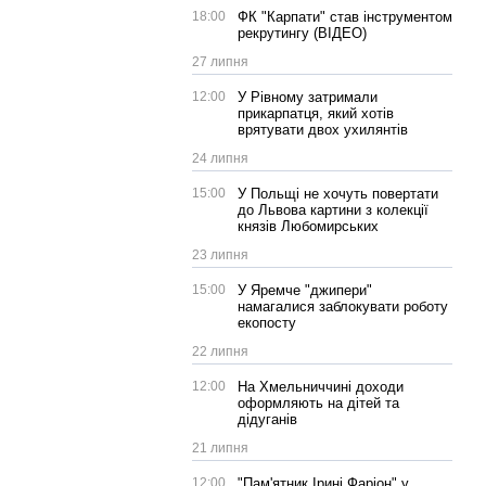
18:00
ФК "Карпати" став інструментом
рекрутингу (ВІДЕО)
27 липня
12:00
У Рівному затримали
прикарпатця, який хотів
врятувати двох ухилянтів
24 липня
15:00
У Польщі не хочуть повертати
до Львова картини з колекції
князів Любомирських
23 липня
15:00
У Яремче "джипери"
намагалися заблокувати роботу
екопосту
22 липня
12:00
На Хмельниччині доходи
оформляють на дітей та
дідуганів
21 липня
12:00
"Пам'ятник Ірині Фаріон" у