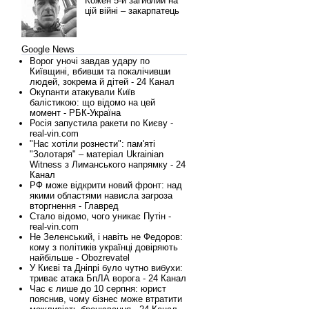
Кожен 5-й загиблий на
цій війні – закарпатець
Google News
Ворог уночі завдав удару по
Київщині, вбивши та покалічивши
людей, зокрема й дітей - 24 Канал
Окупанти атакували Київ
балістикою: що відомо на цей
момент - РБК-Україна
Росія запустила ракети по Києву -
real-vin.com
"Нас хотіли рознести": пам'яті
"Золотаря" – матеріал Ukrainian
Witness з Лиманського напрямку - 24
Канал
РФ може відкрити новий фронт: над
якими областями нависла загроза
вторгнення - Главред
Стало відомо, чого уникає Путін -
real-vin.com
Не Зеленський, і навіть не Федоров:
кому з політиків українці довіряють
найбільше - Obozrevatel
У Києві та Дніпрі було чутно вибухи:
триває атака БпЛА ворога - 24 Канал
Час є лише до 10 серпня: юрист
пояснив, чому бізнес може втратити