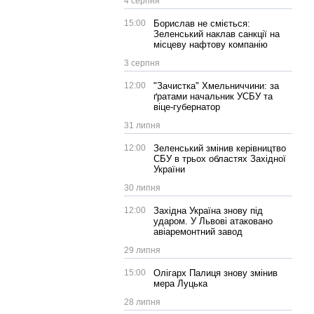
4 серпня
15:00
Борислав не сміється:
Зеленський наклав санкції на
місцеву нафтову компанію
3 серпня
12:00
"Зачистка" Хмельниччини: за
ґратами начальник УСБУ та
віце-губернатор
31 липня
12:00
Зеленський змінив керівництво
СБУ в трьох областях Західної
України
30 липня
12:00
Західна Україна знову під
ударом. У Львові атаковано
авіаремонтний завод
29 липня
15:00
Олігарх Палиця знову змінив
мера Луцька
28 липня