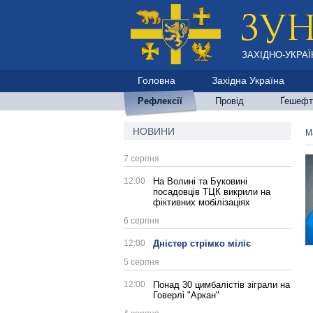
ЗАХІДНО-УКРАЇ
Головна
Західна Україна
Рефлексії
Провід
Ґешефт
НОВИНИ
М
7 серпня
12:00
На Волині та Буковині
посадовців ТЦК викрили на
фіктивних мобілізаціях
6 серпня
12:00
Дністер стрімко міліє
5 серпня
12:00
Понад 30 цимбалістів зіграли на
Говерлі "Аркан"