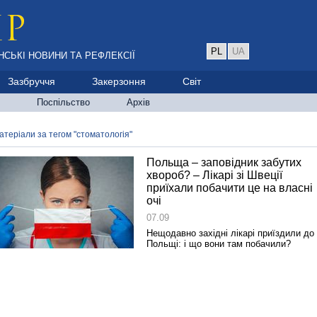
PL
UA
НСЬКІ НОВИНИ ТА РЕФЛЕКСІЇ
Зазбруччя
Закерзоння
Світ
Поспільство
Архів
атеріали за тегом "стоматологія"
Польща – заповідник забутих
хвороб? – Лікарі зі Швеції
приїхали побачити це на власні
очі
07.09
Нещодавно західні лікарі приїздили до
Польщі: і що вони там побачили?