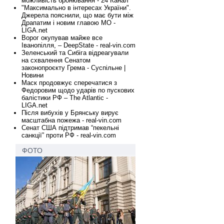
можливість бронювання - 24 Канал
"Максимально в інтересах України".
Джерела пояснили, що має бути між
Драпатим і новим главою МО -
LIGA.net
Ворог окупував майже все
Іванопілля, – DeepState - real-vin.com
Зеленський та Сибіга відреагували
на схвалення Сенатом
законопроєкту Грема - Суспільне |
Новини
Маск продовжує сперечатися з
Федоровим щодо ударів по пускових
балістики РФ – The Atlantic -
LIGA.net
Після вибухів у Брянську вирує
масштабна пожежа - real-vin.com
Сенат США підтримав “пекельні
санкції” проти РФ - real-vin.com
ФОТО