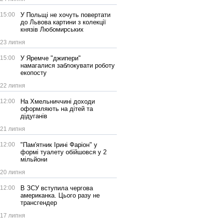
15:00
У Польщі не хочуть повертати
до Львова картини з колекції
князів Любомирських
23 липня
15:00
У Яремче "джипери"
намагалися заблокувати роботу
екопосту
22 липня
12:00
На Хмельниччині доходи
оформляють на дітей та
дідуганів
21 липня
12:00
"Пам'ятник Ірині Фаріон" у
формі туалету обійшовся у 2
мільйони
20 липня
12:00
В ЗСУ вступила чергова
американка. Цього разу не
трансгендер
17 липня