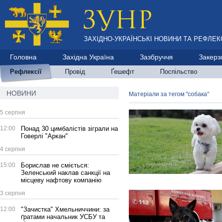
ЗАХІДНО-УКРАЇНСЬКІ НОВИНИ ТА РЕФЛЕКС
Головна
Західна Україна
Зазбруччя
Закерз
Рефлексії
Провід
Ґешефт
Поспільство
НОВИНИ
Матеріали за тегом "собака"
5 серпня
12:00
Понад 30 цимбалістів зіграли на
Говерлі "Аркан"
4 серпня
15:00
Борислав не сміється:
Зеленський наклав санкції на
місцеву нафтову компанію
3 серпня
12:00
"Зачистка" Хмельниччини: за
ґратами начальник УСБУ та