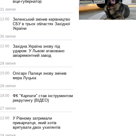
віце-губернатор
31 липня
12:00
Зеленський змінив керівництво
СБУ в трьох областях Західної
України
30 липня
12:00
Західна Україна знову під
ударом. У Львові атаковано
авіаремонтний завод
29 липня
15:00
Олігарх Палиця знову змінив
мера Луцька
28 липня
18:00
ФК "Карпати" став інструментом
рекрутингу (ВІДЕО)
27 липня
12:00
У Рівному затримали
прикарпатця, який хотів
врятувати двох ухилянтів
24 липня