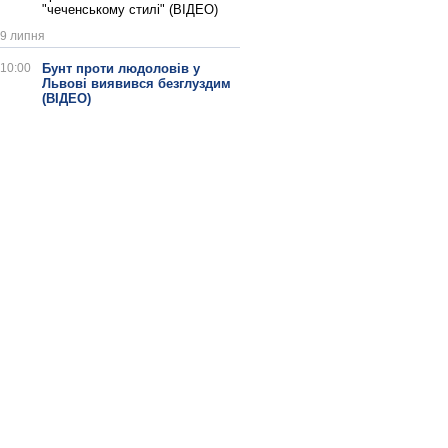
"чеченському стилі" (ВІДЕО)
9 липня
10:00
Бунт проти людоловів у
Львові виявився безглуздим
(ВІДЕО)