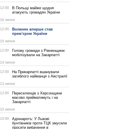
12:00
В Польщі майже щодня
атакують громадян України
16 липня
12:00
Волиняк вперше став
прем'єром України
15 липня
12:00
Голову громади з Рівненщини
мобілізували на Закарпатті
14 липня
12:00
На Прикарпатті вшанували
загиблого найманця з Австралії
13 липня
12:00
Переселенців з Херсонщини
масово прийматимуть і на
Закарпатті
10 липня
15:00
Адіннаротъ: У Львові
бунтівників проти ТЦК змусили
просити вибачення в