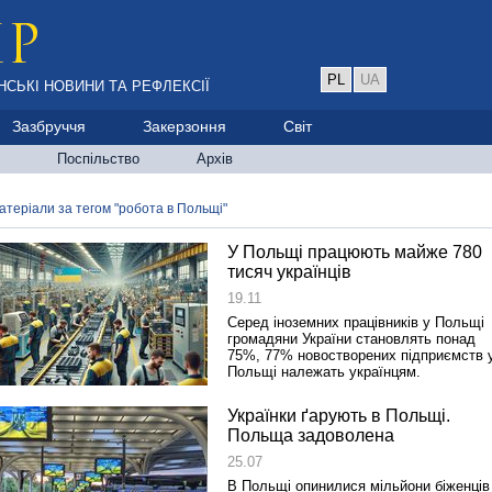
PL
UA
НСЬКІ НОВИНИ ТА РЕФЛЕКСІЇ
Зазбруччя
Закерзоння
Світ
Поспільство
Архів
атеріали за тегом "робота в Польщі"
У Польщі працюють майже 780
тисяч українців
19.11
Серед іноземних працівників у Польщі
громадяни України становлять понад
75%, 77% новостворених підприємств 
Польщі належать українцям.
Українки ґарують в Польщі.
Польща задоволена
25.07
В Польщі опинилися мільйони біженців