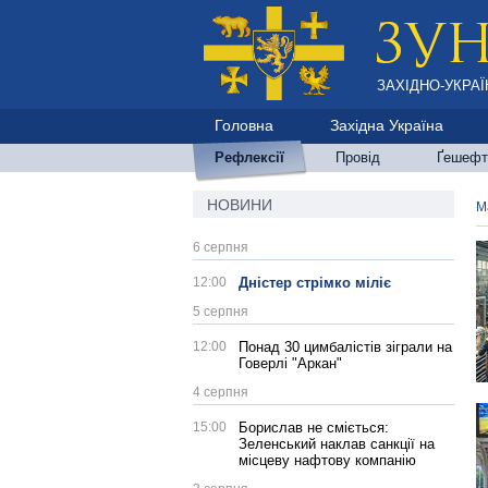
ЗАХІДНО-УКРАЇ
Головна
Західна Україна
Рефлексії
Провід
Ґешефт
НОВИНИ
М
6 серпня
12:00
Дністер стрімко міліє
5 серпня
12:00
Понад 30 цимбалістів зіграли на
Говерлі "Аркан"
4 серпня
15:00
Борислав не сміється:
Зеленський наклав санкції на
місцеву нафтову компанію