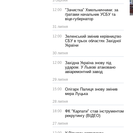
3 серпня
12:00
"Зачистка" Хмельниччини: за
ґратами начальник УСБУ та
віце-губернатор
31 липня
12:00
Зеленський змінив керівництво
СБУ в трьох областях Західної
України
30 липня
12:00
Західна Україна знову під
ударом. У Львові атаковано
авіаремонтний завод
29 липня
15:00
Олігарх Палиця знову змінив
мера Луцька
28 липня
18:00
ФК "Карпати" став інструментом
рекрутингу (ВІДЕО)
27 липня