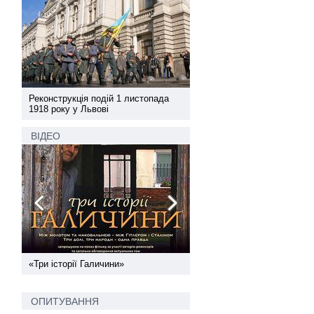
а
Реконструкція подій 1 листопада
Реконструкція подій 1 лис
1918 року у Львові
1918 року у Львові
ВІДЕО
ї
«Три історії Галичини»
Спільний інформпростір За
України
ОПИТУВАННЯ