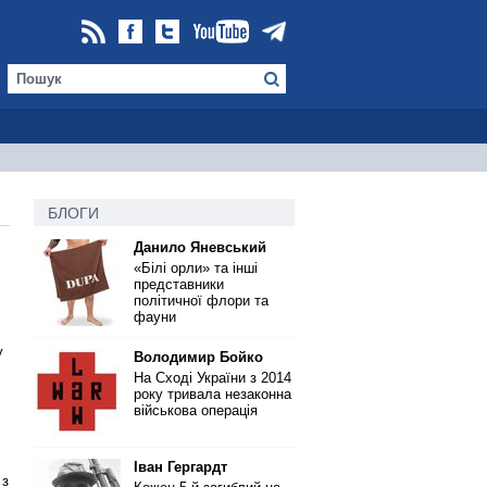
БЛОГИ
Данило Яневський
«Білі орли» та інші
представники
політичної флори та
фауни
у
Володимир Бойко
На Сході України з 2014
року тривала незаконна
військова операція
Іван Гергардт
 з