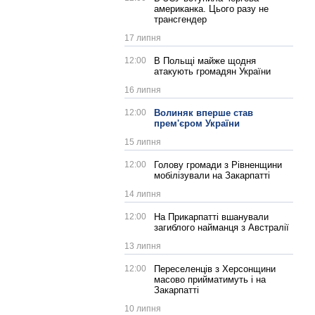
американка. Цього разу не
трансгендер
17 липня
12:00
В Польщі майже щодня
атакують громадян України
16 липня
12:00
Волиняк вперше став
прем'єром України
15 липня
12:00
Голову громади з Рівненщини
мобілізували на Закарпатті
14 липня
12:00
На Прикарпатті вшанували
загиблого найманця з Австралії
13 липня
12:00
Переселенців з Херсонщини
масово прийматимуть і на
Закарпатті
10 липня