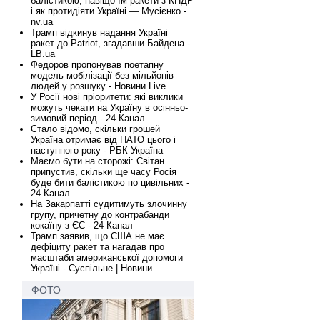
балістикою, навіщо їм ракети з КНДР
і як протидіяти Україні — Мусієнко -
nv.ua
Трамп відкинув надання Україні
ракет до Patriot, згадавши Байдена -
LB.ua
Федоров пропонував поетапну
модель мобілізації без мільйонів
людей у розшуку - Новини.Live
У Росії нові пріоритети: які виклики
можуть чекати на Україну в осінньо-
зимовий період - 24 Канал
Стало відомо, скільки грошей
Україна отримає від НАТО цього і
наступного року - РБК-Україна
Маємо бути на сторожі: Світан
припустив, скільки ще часу Росія
буде бити балістикою по цивільних -
24 Канал
На Закарпатті судитимуть злочинну
групу, причетну до контрабанди
кокаїну з ЄС - 24 Канал
Трамп заявив, що США не має
дефіциту ракет та нагадав про
масштаби американської допомоги
Україні - Суспільне | Новини
ФОТО