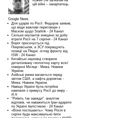
Кожен 5-й загиблий на
цій війні – закарпатець
Google News
Для ударів по Росії: Федоров заявив,
що веде важливі переговори з
Маском щодо Starlink - 24 Канал
Скільки окупантів знищено за добу:
втрати Росії на 7 серпня - 24 Канал
Ворог просочується під
Покровськом, а ЗСУ покращують
позиції на Півдні: огляд фронту від
ISW - 24 Канал
Китайські науковці створили
деталізовану геологічну карту всієї
поверхні Місяця - Межа. Новини
України.
Азійські ринки вагаються перед
звітом США, а нафта дорожчає -
Межа. Новини України.
Навіщо Україні була потрібна
кампанія з примусу Росії до миру -
rfi.fr
"Робить так завжди": аналітик
відповів, чи наважиться Іран вдарити
по Україні балістикою - 24 Канал
«Вони поспішають». Чому Росія в
серпні буде максимально бити