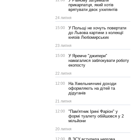
12:00
У Рівному затримали
прикарпатця, який хотів
врятувати двох ухилянтів
24 липня
15:00
У Польщі не хочуть повертати
до Львова картини з колекції
князів Любомирських
23 липня
15:00
У Яремче "джипери"
намагалися заблокувати роботу
екопосту
22 липня
12:00
На Хмельниччині доходи
оформляють на дітей та
дідуганів
21 липня
12:00
"Пам'ятник Ірині Фаріон" у
формі туалету обійшовся у 2
мільйони
20 липня
12:00
В ЗСУ вступила чергова