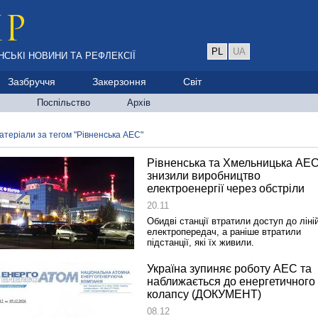
PL
UA
НСЬКІ НОВИНИ ТА РЕФЛЕКСІЇ
Зазбруччя
Закерзоння
Світ
Поспільство
Архів
атеріали за тегом "Рівненська АЕС"
Рівненська та Хмельницька АЕ
знизили виробництво
електроенергії через обстріли
20.11
Обидві станції втратили доступ до ліні
електропередач, а раніше втратили
підстанції, які їх живили.
Україна зупиняє роботу АЕС та
наближається до енергетичного
колапсу (ДОКУМЕНТ)
08.12