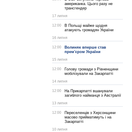
американка. Цього разу не
трансгендер
17 липня
12:00
В Польщі майже щодня
атакують громадян України
16 липня
12:00
Волиняк вперше став
прем'єром України
15 липня
12:00
Голову громади з Рівненщини
мобілізували на Закарпатті
14 липня
12:00
На Прикарпатті вшанували
загиблого найманця з Австралії
13 липня
12:00
Переселенців з Херсонщини
масово прийматимуть і на
Закарпатті
10 липня