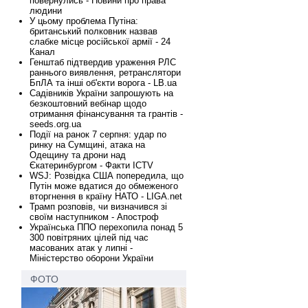
повернулись - Новини про права
людини
У цьому проблема Путіна:
британський полковник назвав
слабке місце російської армії - 24
Канал
Генштаб підтвердив ураження РЛС
раннього виявлення, ретранслятори
БпЛА та інші об'єкти ворога - LB.ua
Садівників України запрошують на
безкоштовний вебінар щодо
отримання фінансування та грантів -
seeds.org.ua
Події на ранок 7 серпня: удар по
ринку на Сумщині, атака на
Одещину та дрони над
Єкатеринбургом - Факти ICTV
WSJ: Розвідка США попередила, що
Путін може вдатися до обмеженого
вторгнення в країну НАТО - LIGA.net
Трамп розповів, чи визначився зі
своїм наступником - Апостроф
Українська ППО перехопила понад 5
300 повітряних цілей під час
масованих атак у липні -
Міністерство оборони України
ФОТО