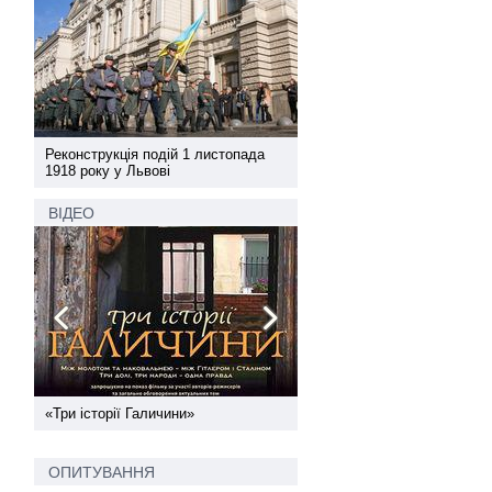
а
Реконструкція подій 1 листопада
Реконструкція подій 1 лис
1918 року у Львові
1918 року у Львові
ВІДЕО
ї
«Три історії Галичини»
Спільний інформпростір За
України
ОПИТУВАННЯ