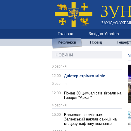
ЗАХІДНО-УКРАЇ
Головна
Західна Україна
Рефлексії
Провід
Ґешефт
НОВИНИ
М
6 серпня
12:00
Дністер стрімко міліє
5 серпня
12:00
Понад 30 цимбалістів зіграли на
Говерлі "Аркан"
4 серпня
15:00
Борислав не сміється:
Зеленський наклав санкції на
місцеву нафтову компанію