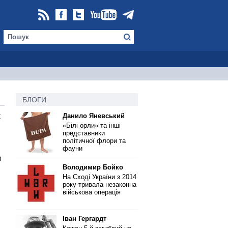
БЛОГИ
Данило Яневський
С
«Білі орли» та інші
представники
політичної флори та
фауни
й
Володимир Бойко
На Сході України з 2014
року тривала незаконна
військова операція
Іван Гергардт