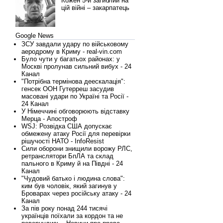
Кожен 5-й загиблий на
цій війні – закарпатець
Google News
ЗСУ завдали удару по військовому
аеродрому в Криму - real-vin.com
Було чути у багатьох районах: у
Москві пролунав сильний вибух - 24
Канал
"Потрібна термінова деескалація":
генсек ООН Гутерреш засудив
масовані удари по Україні та Росії -
24 Канал
У Німеччині обговорюють відставку
Мерца - Апостроф
WSJ: Розвідка США допускає
обмежену атаку Росії для перевірки
рішучості НАТО - InfoResist
Сили оборони знищили ворожу РЛС,
ретранслятори БпЛА та склад
пального в Криму й на Півдні - 24
Канал
"Чудовий батько і людина слова":
ким був чоловік, який загинув у
Броварах через російську атаку - 24
Канал
За пів року понад 244 тисячі
українців поїхали за кордон та не