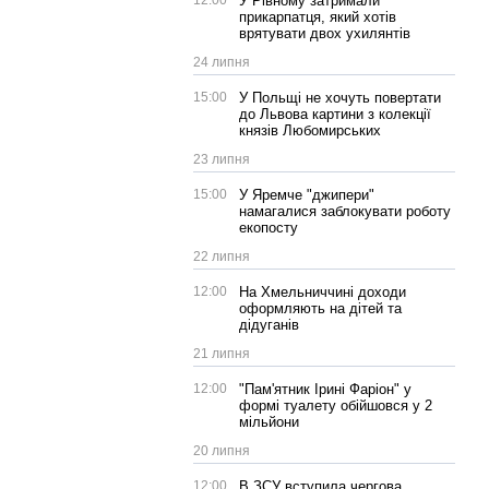
12:00
У Рівному затримали
прикарпатця, який хотів
врятувати двох ухилянтів
24 липня
15:00
У Польщі не хочуть повертати
до Львова картини з колекції
князів Любомирських
23 липня
15:00
У Яремче "джипери"
намагалися заблокувати роботу
екопосту
22 липня
12:00
На Хмельниччині доходи
оформляють на дітей та
дідуганів
21 липня
12:00
"Пам'ятник Ірині Фаріон" у
формі туалету обійшовся у 2
мільйони
20 липня
12:00
В ЗСУ вступила чергова