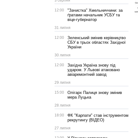
3 серпня
12:00
"Зачистка" Хмельниччини: за
ґратами начальник УСБУ та
віце-губернатор
31 липня
12:00
Зеленський змінив керівництво
СБУ в трьох областях Західної
України
30 липня
12:00
Західна Україна знову під
ударом. У Львові атаковано
авіаремонтний завод
29 липня
15:00
Олігарх Палиця знову змінив
мера Луцька
28 липня
18:00
ФК "Карпати" став інструментом
рекрутингу (ВІДЕО)
27 липня