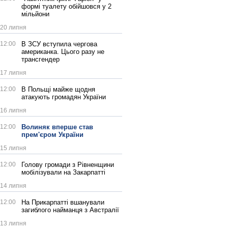
формі туалету обійшовся у 2
мільйони
20 липня
12:00
В ЗСУ вступила чергова
американка. Цього разу не
трансгендер
17 липня
12:00
В Польщі майже щодня
атакують громадян України
16 липня
12:00
Волиняк вперше став
прем'єром України
15 липня
12:00
Голову громади з Рівненщини
мобілізували на Закарпатті
14 липня
12:00
На Прикарпатті вшанували
загиблого найманця з Австралії
13 липня