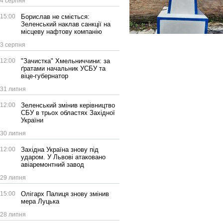
4 серпня
15:00
Борислав не сміється:
Зеленський наклав санкції на
місцеву нафтову компанію
3 серпня
12:00
"Зачистка" Хмельниччини: за
ґратами начальник УСБУ та
віце-губернатор
31 липня
12:00
Зеленський змінив керівництво
СБУ в трьох областях Західної
України
30 липня
12:00
Західна Україна знову під
ударом. У Львові атаковано
авіаремонтний завод
29 липня
15:00
Олігарх Палиця знову змінив
мера Луцька
28 липня