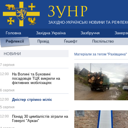
ЗАХІДНО-УКРАЇНСЬКІ НОВИНИ ТА РЕФЛЕКС
Головна
Західна Україна
Зазбруччя
Закерз
Рефлексії
Провід
Ґешефт
Поспільство
НОВИНИ
Матеріали за тегом "Рахівщина"
7 серпня
12:00
На Волині та Буковині
посадовців ТЦК викрили на
фіктивних мобілізаціях
6 серпня
12:00
Дністер стрімко міліє
5 серпня
12:00
Понад 30 цимбалістів зіграли на
Говерлі "Аркан"