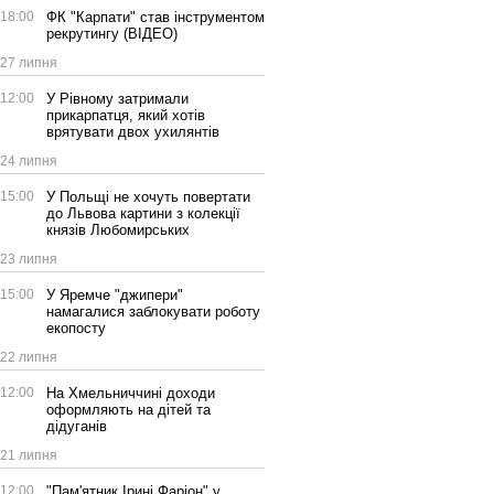
18:00
ФК "Карпати" став інструментом
рекрутингу (ВІДЕО)
27 липня
12:00
У Рівному затримали
прикарпатця, який хотів
врятувати двох ухилянтів
24 липня
15:00
У Польщі не хочуть повертати
до Львова картини з колекції
князів Любомирських
23 липня
15:00
У Яремче "джипери"
намагалися заблокувати роботу
екопосту
22 липня
12:00
На Хмельниччині доходи
оформляють на дітей та
дідуганів
21 липня
12:00
"Пам'ятник Ірині Фаріон" у