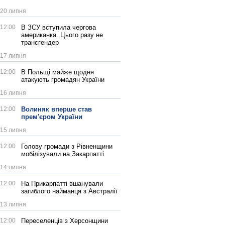
20 липня
12:00
В ЗСУ вступила чергова
американка. Цього разу не
трансгендер
17 липня
12:00
В Польщі майже щодня
атакують громадян України
16 липня
12:00
Волиняк вперше став
прем'єром України
15 липня
12:00
Голову громади з Рівненщини
мобілізували на Закарпатті
14 липня
12:00
На Прикарпатті вшанували
загиблого найманця з Австралії
13 липня
12:00
Переселенців з Херсонщини