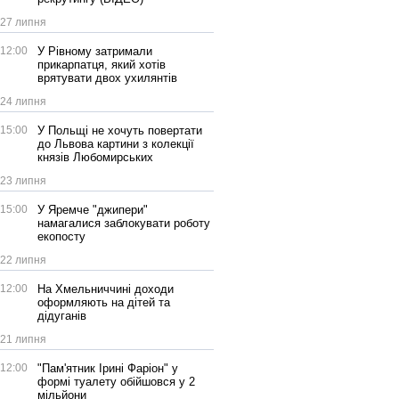
27 липня
12:00
У Рівному затримали
прикарпатця, який хотів
врятувати двох ухилянтів
24 липня
15:00
У Польщі не хочуть повертати
до Львова картини з колекції
князів Любомирських
23 липня
15:00
У Яремче "джипери"
намагалися заблокувати роботу
екопосту
22 липня
12:00
На Хмельниччині доходи
оформляють на дітей та
дідуганів
21 липня
12:00
"Пам'ятник Ірині Фаріон" у
формі туалету обійшовся у 2
мільйони