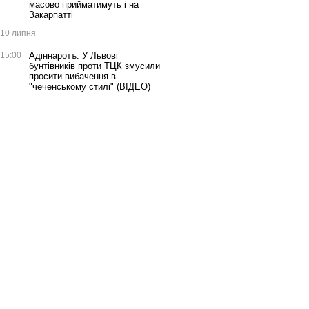
масово прийматимуть і на
Закарпатті
10 липня
15:00
Адіннаротъ: У Львові
бунтівників проти ТЦК змусили
просити вибачення в
"чеченському стилі" (ВІДЕО)