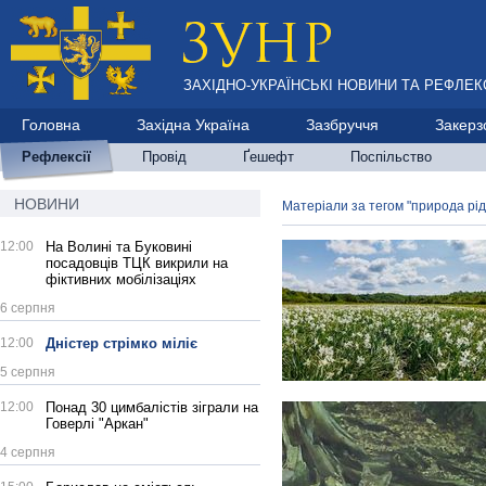
ЗАХІДНО-УКРАЇНСЬКІ НОВИНИ ТА РЕФЛЕКС
Головна
Західна Україна
Зазбруччя
Закерз
Рефлексії
Провід
Ґешефт
Поспільство
НОВИНИ
Матеріали за тегом "природа рід
12:00
На Волині та Буковині
посадовців ТЦК викрили на
фіктивних мобілізаціях
6 серпня
12:00
Дністер стрімко міліє
5 серпня
12:00
Понад 30 цимбалістів зіграли на
Говерлі "Аркан"
4 серпня