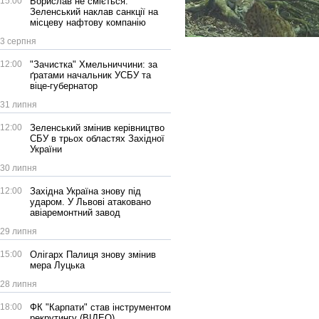
15:00
Борислав не сміється:
Зеленський наклав санкції на
місцеву нафтову компанію
3 серпня
12:00
"Зачистка" Хмельниччини: за
ґратами начальник УСБУ та
віце-губернатор
31 липня
12:00
Зеленський змінив керівництво
СБУ в трьох областях Західної
України
30 липня
12:00
Західна Україна знову під
ударом. У Львові атаковано
авіаремонтний завод
29 липня
15:00
Олігарх Палиця знову змінив
мера Луцька
28 липня
18:00
ФК "Карпати" став інструментом
рекрутингу (ВІДЕО)