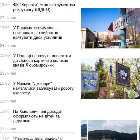
18:00
ФК "Карпати" став інструментом
рекрутингу (ВІДЕО)
27 липня
12:00
У Рівному затримали
прикарпатця, який хотів
врятувати двох ухилянтів
24 липня
15:00
У Польщі не хочуть повертати
до Львова картини з колекції
князів Любомирських
23 липня
15:00
У Яремче "джипери"
намагалися заблокувати роботу
екопосту
22 липня
12:00
На Хмельниччині доходи
оформляють на дітей та
дідуганів
21 липня
12:00
"Пам'ятник Ірині Фаріон" у