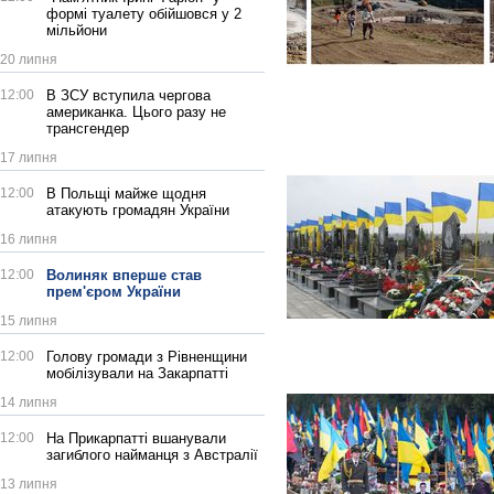
формі туалету обійшовся у 2
мільйони
20 липня
12:00
В ЗСУ вступила чергова
американка. Цього разу не
трансгендер
17 липня
12:00
В Польщі майже щодня
атакують громадян України
16 липня
12:00
Волиняк вперше став
прем'єром України
15 липня
12:00
Голову громади з Рівненщини
мобілізували на Закарпатті
14 липня
12:00
На Прикарпатті вшанували
загиблого найманця з Австралії
13 липня