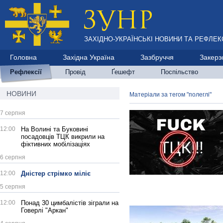
ЗАХІДНО-УКРАЇНСЬКІ НОВИНИ ТА РЕФЛЕКС
Головна
Західна Україна
Зазбруччя
Закерз
Рефлексії
Провід
Ґешефт
Поспільство
НОВИНИ
Матеріали за тегом "полеглі"
7 серпня
12:00
На Волині та Буковині
посадовців ТЦК викрили на
фіктивних мобілізаціях
6 серпня
12:00
Дністер стрімко міліє
5 серпня
12:00
Понад 30 цимбалістів зіграли на
Говерлі "Аркан"