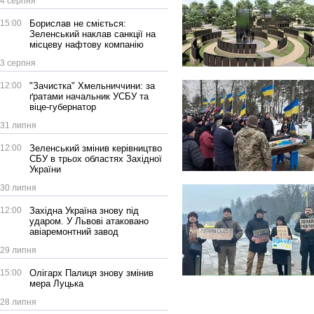
4 серпня
15:00
Борислав не сміється:
Зеленський наклав санкції на
місцеву нафтову компанію
3 серпня
12:00
"Зачистка" Хмельниччини: за
ґратами начальник УСБУ та
віце-губернатор
31 липня
12:00
Зеленський змінив керівництво
СБУ в трьох областях Західної
України
30 липня
12:00
Західна Україна знову під
ударом. У Львові атаковано
авіаремонтний завод
29 липня
15:00
Олігарх Палиця знову змінив
мера Луцька
28 липня