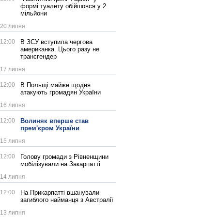
формі туалету обійшовся у 2
мільйони
20 липня
12:00
В ЗСУ вступила чергова
американка. Цього разу не
трансгендер
17 липня
12:00
В Польщі майже щодня
атакують громадян України
16 липня
12:00
Волиняк вперше став
прем'єром України
15 липня
12:00
Голову громади з Рівненщини
мобілізували на Закарпатті
14 липня
12:00
На Прикарпатті вшанували
загиблого найманця з Австралії
13 липня