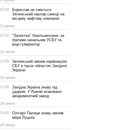
4 серпня
15:00
Борислав не сміється:
Зеленський наклав санкції на
місцеву нафтову компанію
3 серпня
12:00
"Зачистка" Хмельниччини: за
ґратами начальник УСБУ та
віце-губернатор
31 липня
12:00
Зеленський змінив керівництво
СБУ в трьох областях Західної
України
30 липня
12:00
Західна Україна знову під
ударом. У Львові атаковано
авіаремонтний завод
29 липня
15:00
Олігарх Палиця знову змінив
мера Луцька
28 липня