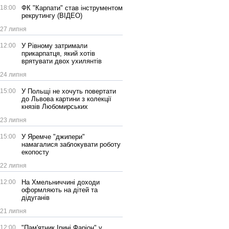
18:00
ФК "Карпати" став інструментом
рекрутингу (ВІДЕО)
27 липня
12:00
У Рівному затримали
прикарпатця, який хотів
врятувати двох ухилянтів
24 липня
15:00
У Польщі не хочуть повертати
до Львова картини з колекції
князів Любомирських
23 липня
15:00
У Яремче "джипери"
намагалися заблокувати роботу
екопосту
22 липня
12:00
На Хмельниччині доходи
оформляють на дітей та
дідуганів
21 липня
12:00
"Пам'ятник Ірині Фаріон" у