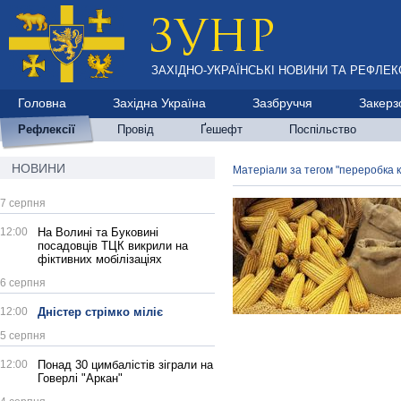
ЗАХІДНО-УКРАЇНСЬКІ НОВИНИ ТА РЕФЛЕКС
Головна
Західна Україна
Зазбруччя
Закерз
Рефлексії
Провід
Ґешефт
Поспільство
НОВИНИ
Матеріали за тегом "переробка к
7 серпня
12:00
На Волині та Буковині
посадовців ТЦК викрили на
фіктивних мобілізаціях
6 серпня
12:00
Дністер стрімко міліє
5 серпня
12:00
Понад 30 цимбалістів зіграли на
Говерлі "Аркан"