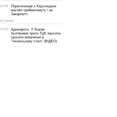
12:00
Переселенців з Херсонщини
масово прийматимуть і на
Закарпатті
10 липня
15:00
Адіннаротъ: У Львові
бунтівників проти ТЦК змусили
просити вибачення в
"чеченському стилі" (ВІДЕО)