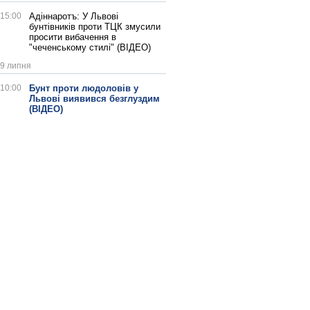
15:00
Адіннаротъ: У Львові
бунтівників проти ТЦК змусили
просити вибачення в
"чеченському стилі" (ВІДЕО)
9 липня
10:00
Бунт проти людоловів у
Львові виявився безглуздим
(ВІДЕО)