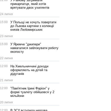
12:00
У Рівному затримали
прикарпатця, який хотів
врятувати двох ухилянтів
24 липня
15:00
У Польщі не хочуть повертати
до Львова картини з колекції
князів Любомирських
23 липня
15:00
У Яремче "джипери"
намагалися заблокувати роботу
екопосту
22 липня
12:00
На Хмельниччині доходи
оформляють на дітей та
дідуганів
21 липня
12:00
"Пам'ятник Ірині Фаріон" у
формі туалету обійшовся у 2
мільйони
20 липня
12:00
В ЗСУ вступила чергова