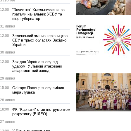
3 серпня
12:00
"Зачистка" Хмельниччини: за
ґратами начальник УСБУ та
віце-губернатор
31 липня
12:00
Зеленський змінив керівництво
СБУ в трьох областях Західної
України
30 липня
12:00
Західна Україна знову під
ударом. У Львові атаковано
авіаремонтний завод
29 липня
15:00
Олігарх Палиця знову змінив
мера Луцька
28 липня
18:00
ФК "Карпати" став інструментом
рекрутингу (ВІДЕО)
27 липня