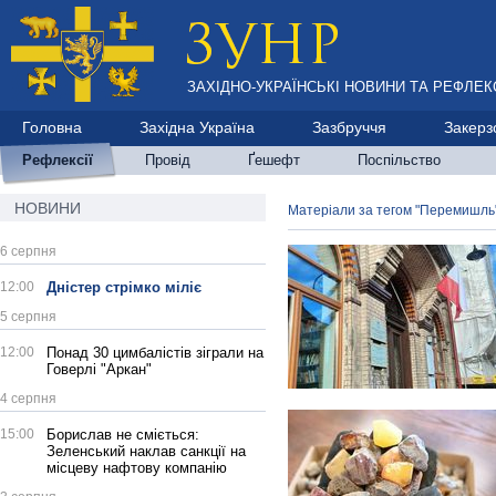
ЗАХІДНО-УКРАЇНСЬКІ НОВИНИ ТА РЕФЛЕКС
Головна
Західна Україна
Зазбруччя
Закерз
Рефлексії
Провід
Ґешефт
Поспільство
НОВИНИ
Матеріали за тегом "Перемишль
6 серпня
12:00
Дністер стрімко міліє
5 серпня
12:00
Понад 30 цимбалістів зіграли на
Говерлі "Аркан"
4 серпня
15:00
Борислав не сміється:
Зеленський наклав санкції на
місцеву нафтову компанію