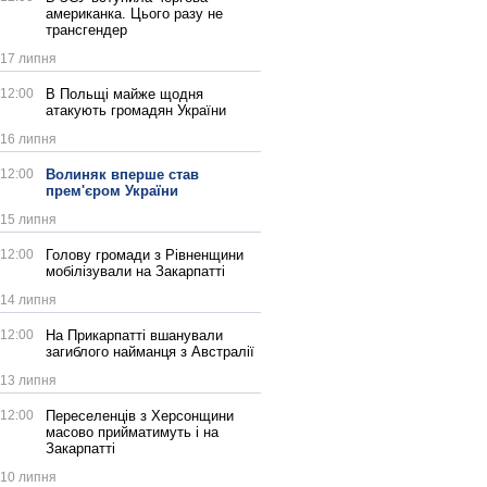
американка. Цього разу не
трансгендер
17 липня
12:00
В Польщі майже щодня
атакують громадян України
16 липня
12:00
Волиняк вперше став
прем'єром України
15 липня
12:00
Голову громади з Рівненщини
мобілізували на Закарпатті
14 липня
12:00
На Прикарпатті вшанували
загиблого найманця з Австралії
13 липня
12:00
Переселенців з Херсонщини
масово прийматимуть і на
Закарпатті
10 липня