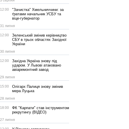
3 серпня
12:00
"Зачистка" Хмельниччини: за
ґратами начальник УСБУ та
віце-губернатор
31 липня
12:00
Зеленський змінив керівництво
СБУ в трьох областях Західної
України
30 липня
12:00
Західна Україна знову під
ударом. У Львові атаковано
авіаремонтний завод
29 липня
15:00
Олігарх Палиця знову змінив
мера Луцька
28 липня
18:00
ФК "Карпати" став інструментом
рекрутингу (ВІДЕО)
27 липня