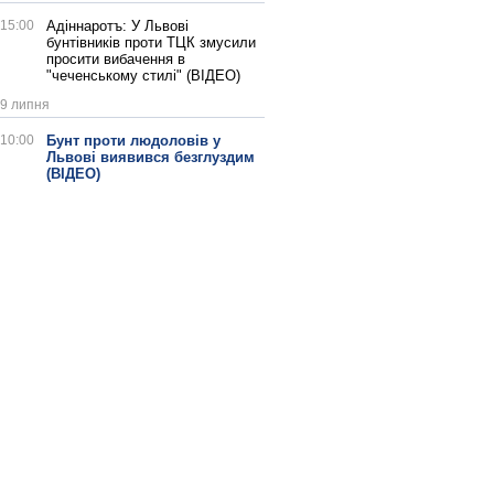
15:00
Адіннаротъ: У Львові
бунтівників проти ТЦК змусили
просити вибачення в
"чеченському стилі" (ВІДЕО)
9 липня
10:00
Бунт проти людоловів у
Львові виявився безглуздим
(ВІДЕО)