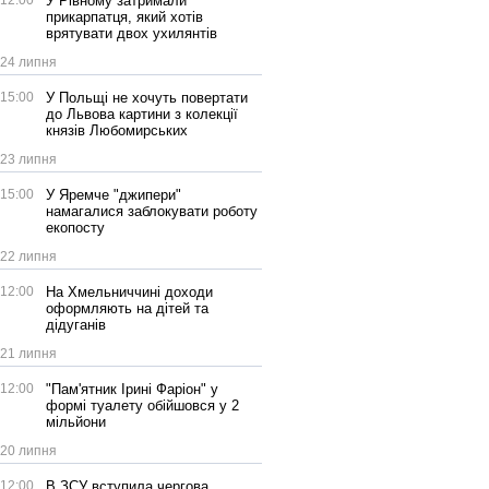
12:00
У Рівному затримали
прикарпатця, який хотів
врятувати двох ухилянтів
24 липня
15:00
У Польщі не хочуть повертати
до Львова картини з колекції
князів Любомирських
23 липня
15:00
У Яремче "джипери"
намагалися заблокувати роботу
екопосту
22 липня
12:00
На Хмельниччині доходи
оформляють на дітей та
дідуганів
21 липня
12:00
"Пам'ятник Ірині Фаріон" у
формі туалету обійшовся у 2
мільйони
20 липня
12:00
В ЗСУ вступила чергова