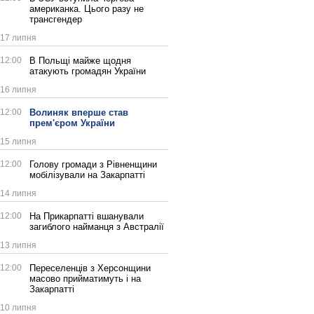
американка. Цього разу не
трансгендер
17 липня
12:00
В Польщі майже щодня
атакують громадян України
16 липня
12:00
Волиняк вперше став
прем'єром України
15 липня
12:00
Голову громади з Рівненщини
мобілізували на Закарпатті
14 липня
12:00
На Прикарпатті вшанували
загиблого найманця з Австралії
13 липня
12:00
Переселенців з Херсонщини
масово прийматимуть і на
Закарпатті
10 липня