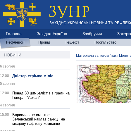
ЗАХІДНО-УКРАЇНСЬКІ НОВИНИ ТА РЕФЛЕКС
Головна
Західна Україна
Зазбруччя
Закерз
Рефлексії
Провід
Ґешефт
Поспільство
НОВИНИ
Матеріали за тегом "пакт Молот
6 серпня
12:00
Дністер стрімко міліє
5 серпня
12:00
Понад 30 цимбалістів зіграли на
Говерлі "Аркан"
4 серпня
15:00
Борислав не сміється:
Зеленський наклав санкції на
місцеву нафтову компанію