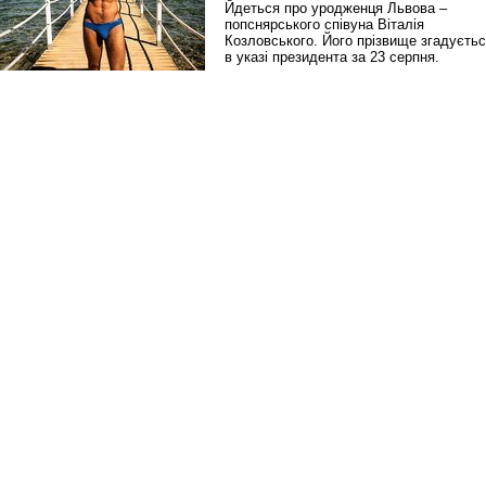
Йдеться про уродженця Львова –
попснярського співуна Віталія
Козловського. Його прізвище згадуєть
в указі президента за 23 серпня.