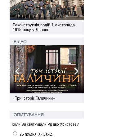
а
Реконструкція подій 1 листопада
Реконструкція подій 1 лис
1918 року у Львові
1918 року у Львові
ВІДЕО
ї
«Три історії Галичини»
Спільний інформпростір За
України
ОПИТУВАННЯ
Коли Ви святкували Різдво Христове?
25 грудня, як Захід