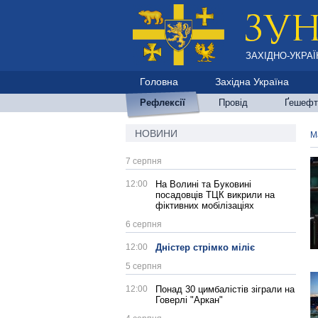
ЗАХІДНО-УКРАЇ
Головна
Західна Україна
Рефлексії
Провід
Ґешефт
НОВИНИ
М
7 серпня
12:00
На Волині та Буковині
посадовців ТЦК викрили на
фіктивних мобілізаціях
6 серпня
12:00
Дністер стрімко міліє
5 серпня
12:00
Понад 30 цимбалістів зіграли на
Говерлі "Аркан"