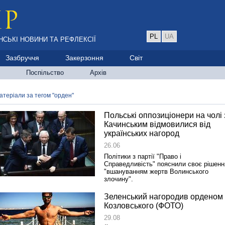
PL
UA
НСЬКІ НОВИНИ ТА РЕФЛЕКСІЇ
Зазбруччя
Закерзоння
Світ
Поспільство
Архів
атеріали за тегом "орден"
Польські оппозиціонери на чолі 
Качинським відмовилися від
українських нагород
26.06
Політики з партії "Право і
Справедливість" пояснили своє рішенн
"вшануванням жертв Волинського
злочину".
Зеленський нагородив орденом
Козловського (ФОТО)
29.08