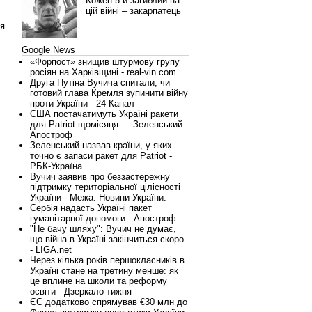
Кожен 5-й загиблий на
цій війні – закарпатець
ся
Google News
«Форпост» знищив штурмову групу
росіян на Харківщині - real-vin.com
Друга Путіна Вучича спитали, чи
готовий глава Кремля зупинити війну
проти України - 24 Канал
США постачатимуть Україні ракети
для Patriot щомісяця — Зеленський -
Апостроф
Зеленський назвав країни, у яких
точно є запаси ракет для Patriot -
РБК-Україна
Вучич заявив про беззастережну
підтримку територіальної цілісності
України - Межа. Новини України.
Сербія надасть Україні пакет
гуманітарної допомоги - Апостроф
"Не бачу шляху": Вучич не думає,
що війна в Україні закінчиться скоро
- LIGA.net
Через кілька років першокласників в
Україні стане на третину менше: як
це вплине на школи та реформу
освіти - Дзеркало тижня
ЄС додатково спрямував €30 млн до