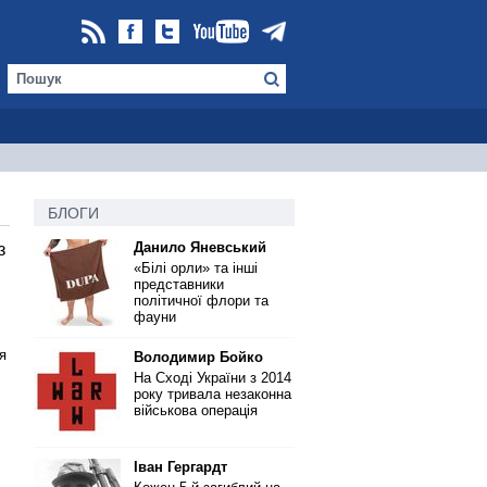
БЛОГИ
Данило Яневський
з
«Білі орли» та інші
представники
політичної флори та
фауни
я
Володимир Бойко
На Сході України з 2014
року тривала незаконна
військова операція
Іван Гергардт