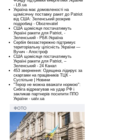
Фонду підтримки енергетики України
- LB.ua
Україна має домовленості на
щомісячну поставку ракет до Patriot
від США: Зеленський розкрив
подробиці - Obozrevatel
США щомісяця постачатимуть
Україні ракети для Patriot, -
Зеленський - РБК-Україна
Сербія беззастережно підтримує
територіальну цілісність України —
Вучич - Апостроф
США щомісяця постачатимуть
Україні ракети для Patriot, –
Зеленський - 24 Канал
453 звернення: Одещина лідирує за
скаргами на працівників ТЦК -
Суспільне | Новини
"Терор не можна вважати нормою":
Сибіга відреагував на удар РФ і
закликав партнерів посилити ППО
України - uatv.ua
ФОТО