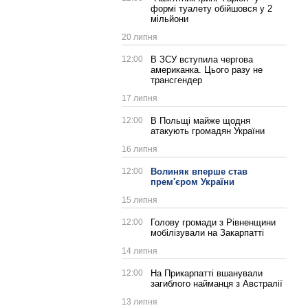
формі туалету обійшовся у 2
мільйони
20 липня
12:00
В ЗСУ вступила чергова
американка. Цього разу не
трансгендер
17 липня
12:00
В Польщі майже щодня
атакують громадян України
16 липня
12:00
Волиняк вперше став
прем'єром України
15 липня
12:00
Голову громади з Рівненщини
мобілізували на Закарпатті
14 липня
12:00
На Прикарпатті вшанували
загиблого найманця з Австралії
13 липня