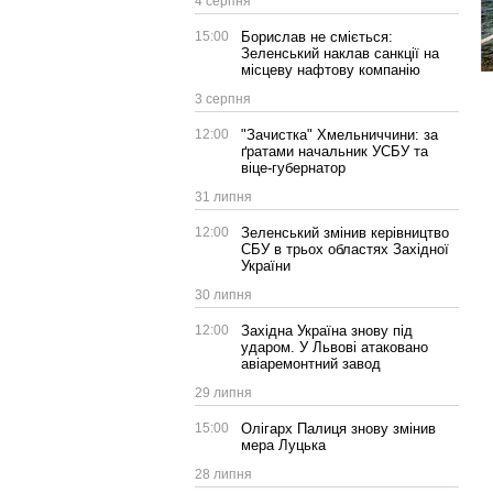
4 серпня
15:00
Борислав не сміється:
Зеленський наклав санкції на
місцеву нафтову компанію
3 серпня
12:00
"Зачистка" Хмельниччини: за
ґратами начальник УСБУ та
віце-губернатор
31 липня
12:00
Зеленський змінив керівництво
СБУ в трьох областях Західної
України
30 липня
12:00
Західна Україна знову під
ударом. У Львові атаковано
авіаремонтний завод
29 липня
15:00
Олігарх Палиця знову змінив
мера Луцька
28 липня