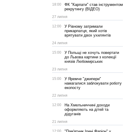
18:00
ФК "Карпати" став інструментом
рекрутингу (ВІДЕО)
27 липня
12:00
У Рівному затримали
прикарпатця, який хотів
врятувати двох ухилянтів
24 липня
15:00
У Польщі не хочуть повертати
до Львова картини з колекції
князів Любомирських
23 липня
15:00
У Яремче "джипери"
намагалися заблокувати роботу
екопосту
22 липня
12:00
На Хмельниччині доходи
оформляють на дітей та
дідуганів
21 липня
12:00
"Пам'ятник Ірині Фаріон" у