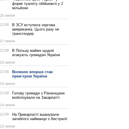
формі туалету обійшовся у 2
мільйони
20 липня
12:00
В ЗСУ вступила чергова
американка. Цього разу не
трансгендер
17 липня
12:00
В Польщі майже щодня
атакують громадян України
16 липня
12:00
Волиняк вперше став
прем'єром України
15 липня
12:00
Голову громади з Рівненщини
мобілізували на Закарпатті
14 липня
12:00
На Прикарпатті вшанували
загиблого найманця з Австралії
13 липня