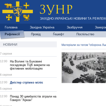
ЗАХІДНО-УКРАЇНСЬКІ НОВИНИ ТА РЕФЛЕКС
Головна
Західна Україна
Зазбруччя
Закерз
Рефлексії
Провід
Ґешефт
Поспільство
НОВИНИ
Матеріали за тегом "оборона Ль
7 серпня
12:00
На Волині та Буковині
посадовців ТЦК викрили на
фіктивних мобілізаціях
6 серпня
12:00
Дністер стрімко міліє
5 серпня
12:00
Понад 30 цимбалістів зіграли на
Говерлі "Аркан"