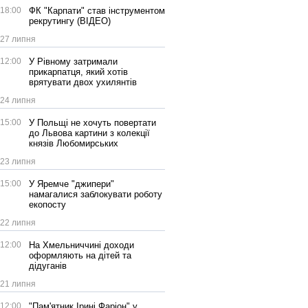
18:00
ФК "Карпати" став інструментом
рекрутингу (ВІДЕО)
27 липня
12:00
У Рівному затримали
прикарпатця, який хотів
врятувати двох ухилянтів
24 липня
15:00
У Польщі не хочуть повертати
до Львова картини з колекції
князів Любомирських
23 липня
15:00
У Яремче "джипери"
намагалися заблокувати роботу
екопосту
22 липня
12:00
На Хмельниччині доходи
оформляють на дітей та
дідуганів
21 липня
12:00
"Пам'ятник Ірині Фаріон" у