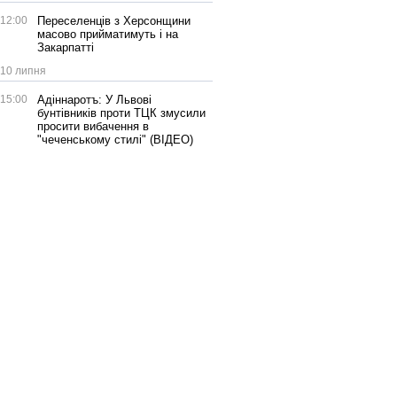
12:00
Переселенців з Херсонщини
масово прийматимуть і на
Закарпатті
10 липня
15:00
Адіннаротъ: У Львові
бунтівників проти ТЦК змусили
просити вибачення в
"чеченському стилі" (ВІДЕО)