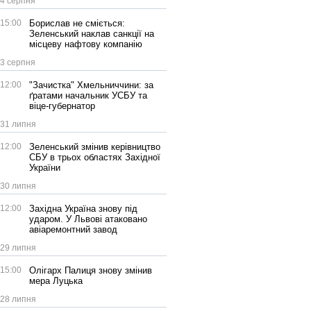
4 серпня
15:00
Борислав не сміється:
Зеленський наклав санкції на
місцеву нафтову компанію
3 серпня
12:00
"Зачистка" Хмельниччини: за
ґратами начальник УСБУ та
віце-губернатор
31 липня
12:00
Зеленський змінив керівництво
СБУ в трьох областях Західної
України
30 липня
12:00
Західна Україна знову під
ударом. У Львові атаковано
авіаремонтний завод
29 липня
15:00
Олігарх Палиця знову змінив
мера Луцька
28 липня