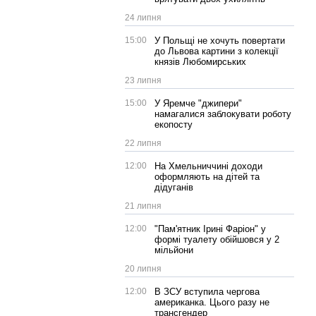
24 липня
15:00
У Польщі не хочуть повертати
до Львова картини з колекції
князів Любомирських
23 липня
15:00
У Яремче "джипери"
намагалися заблокувати роботу
екопосту
22 липня
12:00
На Хмельниччині доходи
оформляють на дітей та
дідуганів
21 липня
12:00
"Пам'ятник Ірині Фаріон" у
формі туалету обійшовся у 2
мільйони
20 липня
12:00
В ЗСУ вступила чергова
американка. Цього разу не
трансгендер