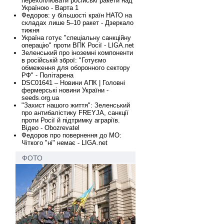
перехоплювати російські ракети над
Україною - Варта 1
Федоров: у більшості країн НАТО на
складах лише 5–10 ракет - Дзеркало
тижня
Україна готує "спеціальну санкційну
операцію" проти ВПК Росії - LIGA.net
Зеленський про іноземні компоненти
в російській зброї: "Готуємо
обмеження для оборонного сектору
РФ" - Політарена
DSC01641 – Новини АПК | Головні
фермерські новини України -
seeds.org.ua
"Захист нашого життя": Зеленський
про антибалістику FREYJA, санкції
проти Росії й підтримку аграріїв.
Відео - Obozrevatel
Федоров про повернення до МО:
Чіткого "ні" немає - LIGA.net
ФОТО