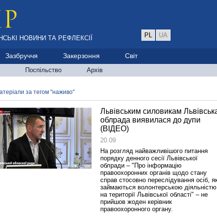
PL
UA
НСЬКІ НОВИНИ ТА РЕФЛЕКСІЇ
Зазбруччя
Закерзоння
Світ
Поспільство
Архів
атеріали за тегом "наживо"
Львівським силовикам Львівськ
облрада виявилася до дупи
(ВІДЕО)
20.09
На розгляд найважливішого питання
порядку денного сесії Львівської
облради – "Про інформацію
правоохоронних органів щодо стану
справ стосовно переслідування осіб, як
займаються волонтерською діяльністю
на території Львівської області" – не
прийшов жоден керівник
правоохоронного органу.