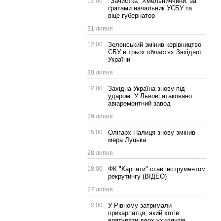
12:00
"Зачистка" Хмельниччини: за
ґратами начальник УСБУ та
віце-губернатор
31 липня
12:00
Зеленський змінив керівництво
СБУ в трьох областях Західної
України
30 липня
12:00
Західна Україна знову під
ударом. У Львові атаковано
авіаремонтний завод
29 липня
15:00
Олігарх Палиця знову змінив
мера Луцька
28 липня
18:00
ФК "Карпати" став інструментом
рекрутингу (ВІДЕО)
27 липня
12:00
У Рівному затримали
прикарпатця, який хотів
врятувати двох ухилянтів