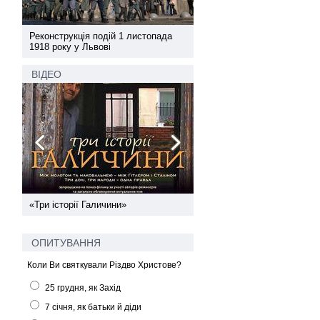
а
Реконструкція подій 1 листопада
Реконструкція подій 1 лис
1918 року у Львові
1918 року у Львові
ВІДЕО
ї
«Три історії Галичини»
Спільний інформпростір За
України
ОПИТУВАННЯ
Коли Ви святкували Різдво Христове?
25 грудня, як Захід
7 січня, як батьки й діди