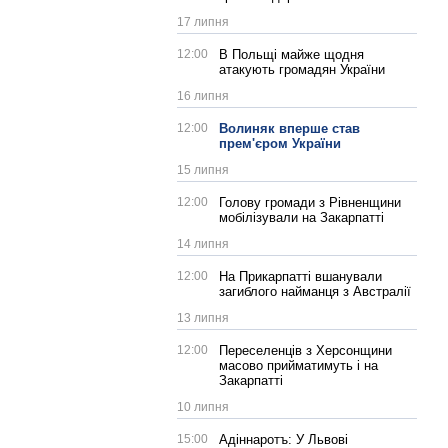
17 липня
12:00
В Польщі майже щодня
атакують громадян України
16 липня
12:00
Волиняк вперше став
прем'єром України
15 липня
12:00
Голову громади з Рівненщини
мобілізували на Закарпатті
14 липня
12:00
На Прикарпатті вшанували
загиблого найманця з Австралії
13 липня
12:00
Переселенців з Херсонщини
масово прийматимуть і на
Закарпатті
10 липня
15:00
Адіннаротъ: У Львові