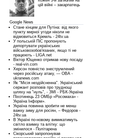
Кожен 5-й загиблий на
цій війні – закарпатець
Google News
Стане кінцем для Путіна: від якого
пункту мирної угоди ніколи не
відмовиться Кремль - 24tv.ua
У польській ПіС пропонують
депортувати українських
військовозобов'язаних, якщо ті не
працюють - LIGA.net
Віктор Ющенко отримав нову посаду
- real-vin.com
Херсон повністю знеструмлений
через російську атаку, — ОВА -
ukranews.com
Як "Місія нездійсненна". Український
сержант розповів про труднощі
шляху на "нуль", - ЗМІ - РБК-Україна
Піхотинець 23 ОМБр «Росомаха» -
Україна Інформ».
Україна повинна зробити не менш
важку зиму для росіян, – Федоров -
24tv.ua
В Україні по-новому вимикатимуть
світло взимку та влітку: що
змінилося - Політарена
Сікорський запропонував