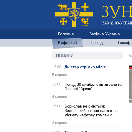
ЗАХІДНО-УКРАЇ
Головна
Західна Україна
Рефлексії
Провід
Ґешефт
НОВИНИ
М
12:00
Дністер стрімко міліє
5 серпня
12:00
Понад 30 цимбалістів зіграли на
Говерлі "Аркан"
4 серпня
15:00
Борислав не сміється:
Зеленський наклав санкції на
місцеву нафтову компанію
3 серпня