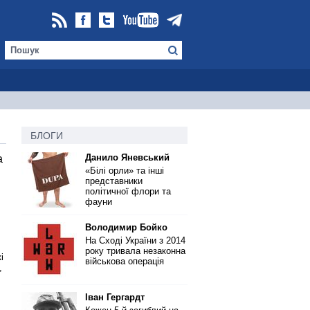
БЛОГИ
Данило Яневський
а
«Білі орли» та інші
представники
політичної флори та
фауни
Володимир Бойко
На Сході України з 2014
року тривала незаконна
і
військова операція
,
Іван Гергардт