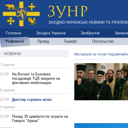
ЗАХІДНО-УКРАЇНСЬКІ НОВИНИ ТА РЕФЛЕКС
Головна
Західна Україна
Зазбруччя
Закерз
Рефлексії
Провід
Ґешефт
Поспільство
НОВИНИ
Матеріали за тегом "надзвичайн
7 серпня
12:00
На Волині та Буковині
посадовців ТЦК викрили на
фіктивних мобілізаціях
6 серпня
12:00
Дністер стрімко міліє
5 серпня
12:00
Понад 30 цимбалістів зіграли на
Говерлі "Аркан"