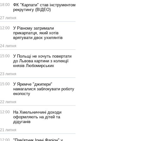
18:00
ФК "Карпати" став інструментом
рекрутингу (ВІДЕО)
27 липня
12:00
У Рівному затримали
прикарпатця, який хотів
врятувати двох ухилянтів
24 липня
15:00
У Польщі не хочуть повертати
до Львова картини з колекції
князів Любомирських
23 липня
15:00
У Яремче "джипери"
намагалися заблокувати роботу
екопосту
22 липня
12:00
На Хмельниччині доходи
оформляють на дітей та
дідуганів
21 липня
12:00
"Пам'ятник Ірині Фаріон" у