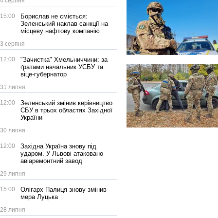
4 серпня
15:00
Борислав не сміється:
Зеленський наклав санкції на
місцеву нафтову компанію
3 серпня
12:00
"Зачистка" Хмельниччини: за
ґратами начальник УСБУ та
віце-губернатор
31 липня
12:00
Зеленський змінив керівництво
СБУ в трьох областях Західної
України
30 липня
12:00
Західна Україна знову під
ударом. У Львові атаковано
авіаремонтний завод
29 липня
15:00
Олігарх Палиця знову змінив
мера Луцька
28 липня