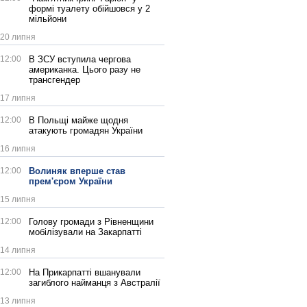
формі туалету обійшовся у 2
мільйони
20 липня
12:00
В ЗСУ вступила чергова
американка. Цього разу не
трансгендер
17 липня
12:00
В Польщі майже щодня
атакують громадян України
16 липня
12:00
Волиняк вперше став
прем'єром України
15 липня
12:00
Голову громади з Рівненщини
мобілізували на Закарпатті
14 липня
12:00
На Прикарпатті вшанували
загиблого найманця з Австралії
13 липня