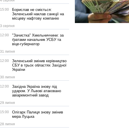
4 серпня
15:00
Борислав не сміється:
Зеленський наклав санкції на
місцеву нафтову компанію
3 серпня
12:00
"Зачистка" Хмельниччини: за
ґратами начальник УСБУ та
віце-губернатор
31 липня
12:00
Зеленський змінив керівництво
СБУ в трьох областях Західної
України
30 липня
12:00
Західна Україна знову під
ударом. У Львові атаковано
авіаремонтний завод
29 липня
15:00
Олігарх Палиця знову змінив
мера Луцька
28 липня