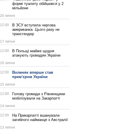
формі туалету обійшовся у 2
мільйони
20 липня
12:00
В ЗСУ вступила чергова
американка. Цього разу не
трансгендер
17 липня
12:00
В Польщі майже щодня
атакують громадян України
16 липня
12:00
Волиняк вперше став
прем'єром України
15 липня
12:00
Голову громади з Рівненщини
мобілізували на Закарпатті
14 липня
12:00
На Прикарпатті вшанували
загиблого найманця з Австралії
13 липня