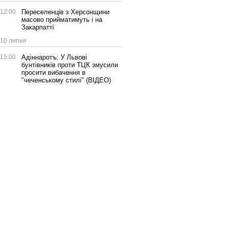
12:00
Переселенців з Херсонщини
масово прийматимуть і на
Закарпатті
10 липня
15:00
Адіннаротъ: У Львові
бунтівників проти ТЦК змусили
просити вибачення в
"чеченському стилі" (ВІДЕО)