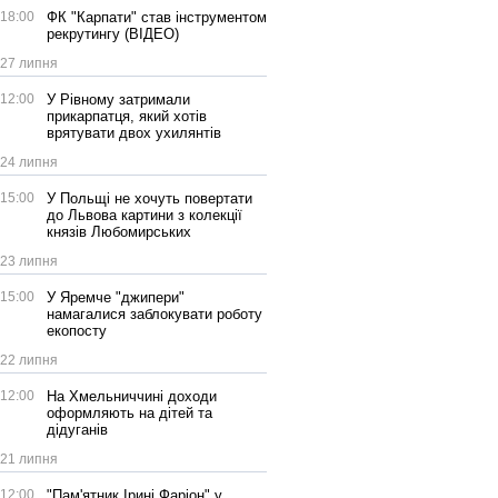
18:00
ФК "Карпати" став інструментом
рекрутингу (ВІДЕО)
27 липня
12:00
У Рівному затримали
прикарпатця, який хотів
врятувати двох ухилянтів
24 липня
15:00
У Польщі не хочуть повертати
до Львова картини з колекції
князів Любомирських
23 липня
15:00
У Яремче "джипери"
намагалися заблокувати роботу
екопосту
22 липня
12:00
На Хмельниччині доходи
оформляють на дітей та
дідуганів
21 липня
12:00
"Пам'ятник Ірині Фаріон" у