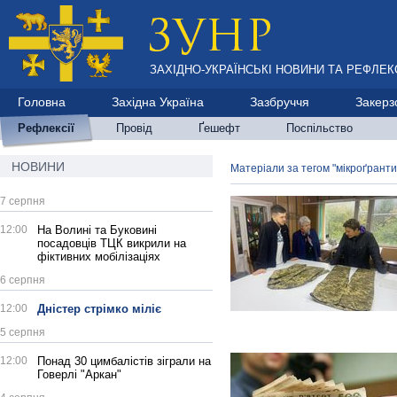
ЗАХІДНО-УКРАЇНСЬКІ НОВИНИ ТА РЕФЛЕКС
Головна
Західна Україна
Зазбруччя
Закерз
Рефлексії
Провід
Ґешефт
Поспільство
НОВИНИ
Матеріали за тегом "мікроґранти
7 серпня
12:00
На Волині та Буковині
посадовців ТЦК викрили на
фіктивних мобілізаціях
6 серпня
12:00
Дністер стрімко міліє
5 серпня
12:00
Понад 30 цимбалістів зіграли на
Говерлі "Аркан"