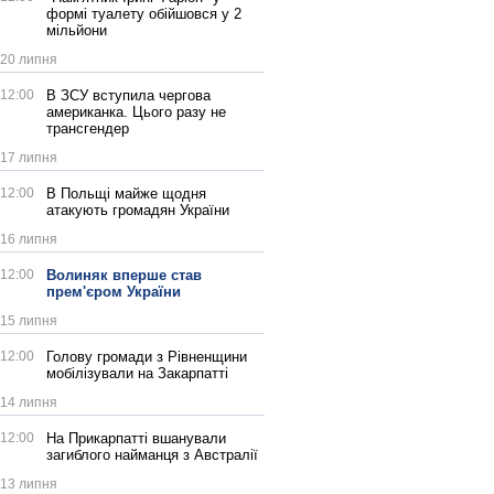
формі туалету обійшовся у 2
мільйони
20 липня
12:00
В ЗСУ вступила чергова
американка. Цього разу не
трансгендер
17 липня
12:00
В Польщі майже щодня
атакують громадян України
16 липня
12:00
Волиняк вперше став
прем'єром України
15 липня
12:00
Голову громади з Рівненщини
мобілізували на Закарпатті
14 липня
12:00
На Прикарпатті вшанували
загиблого найманця з Австралії
13 липня