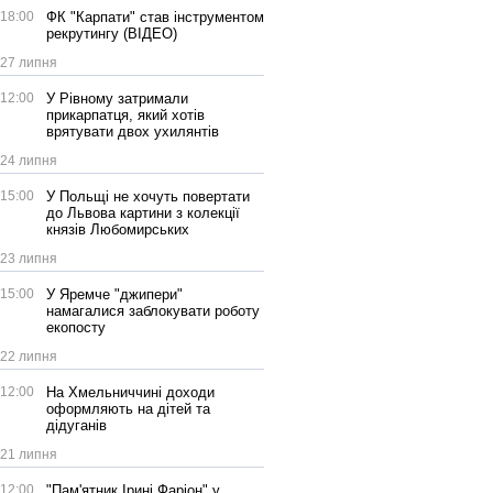
18:00
ФК "Карпати" став інструментом
рекрутингу (ВІДЕО)
27 липня
12:00
У Рівному затримали
прикарпатця, який хотів
врятувати двох ухилянтів
24 липня
15:00
У Польщі не хочуть повертати
до Львова картини з колекції
князів Любомирських
23 липня
15:00
У Яремче "джипери"
намагалися заблокувати роботу
екопосту
22 липня
12:00
На Хмельниччині доходи
оформляють на дітей та
дідуганів
21 липня
12:00
"Пам'ятник Ірині Фаріон" у