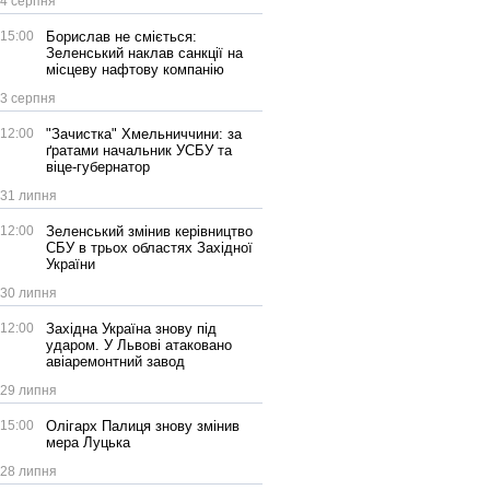
4 серпня
15:00
Борислав не сміється:
Зеленський наклав санкції на
місцеву нафтову компанію
3 серпня
12:00
"Зачистка" Хмельниччини: за
ґратами начальник УСБУ та
віце-губернатор
31 липня
12:00
Зеленський змінив керівництво
СБУ в трьох областях Західної
України
30 липня
12:00
Західна Україна знову під
ударом. У Львові атаковано
авіаремонтний завод
29 липня
15:00
Олігарх Палиця знову змінив
мера Луцька
28 липня