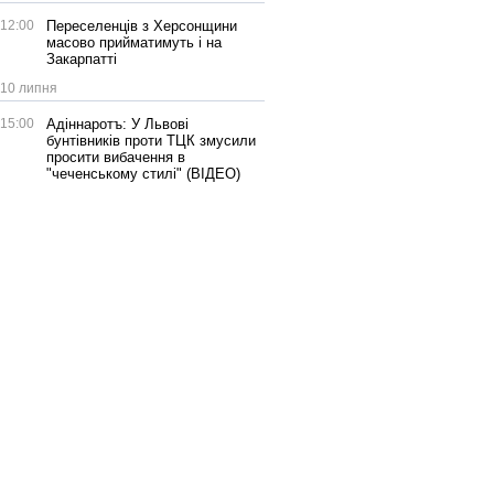
12:00
Переселенців з Херсонщини
масово прийматимуть і на
Закарпатті
10 липня
15:00
Адіннаротъ: У Львові
бунтівників проти ТЦК змусили
просити вибачення в
"чеченському стилі" (ВІДЕО)