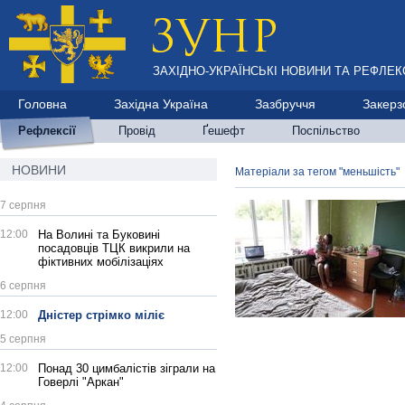
ЗАХІДНО-УКРАЇНСЬКІ НОВИНИ ТА РЕФЛЕКС
Головна
Західна Україна
Зазбруччя
Закерз
Рефлексії
Провід
Ґешефт
Поспільство
НОВИНИ
Матеріали за тегом "меньшість"
7 серпня
12:00
На Волині та Буковині
посадовців ТЦК викрили на
фіктивних мобілізаціях
6 серпня
12:00
Дністер стрімко міліє
5 серпня
12:00
Понад 30 цимбалістів зіграли на
Говерлі "Аркан"