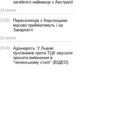
загиблого найманця з Австралії
13 липня
12:00
Переселенців з Херсонщини
масово прийматимуть і на
Закарпатті
10 липня
15:00
Адіннаротъ: У Львові
бунтівників проти ТЦК змусили
просити вибачення в
"чеченському стилі" (ВІДЕО)