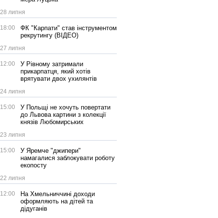
28 липня
18:00
ФК "Карпати" став інструментом
рекрутингу (ВІДЕО)
27 липня
12:00
У Рівному затримали
прикарпатця, який хотів
врятувати двох ухилянтів
24 липня
15:00
У Польщі не хочуть повертати
до Львова картини з колекції
князів Любомирських
23 липня
15:00
У Яремче "джипери"
намагалися заблокувати роботу
екопосту
22 липня
12:00
На Хмельниччині доходи
оформляють на дітей та
дідуганів