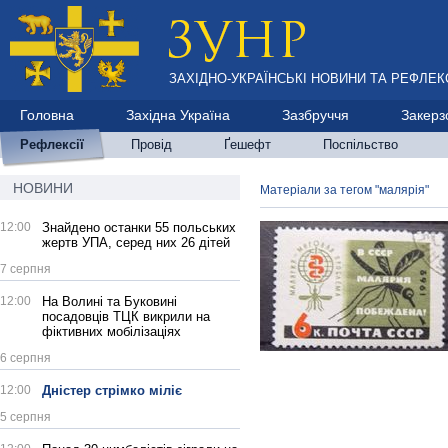
ЗАХІДНО-УКРАЇНСЬКІ НОВИНИ ТА РЕФЛЕКС
Головна
Західна Україна
Зазбруччя
Закерз
Рефлексії
Провід
Ґешефт
Поспільство
НОВИНИ
Матеріали за тегом "малярія"
12:00
Знайдено останки 55 польських
жертв УПА, серед них 26 дітей
7 серпня
12:00
На Волині та Буковині
посадовців ТЦК викрили на
фіктивних мобілізаціях
6 серпня
12:00
Дністер стрімко міліє
5 серпня