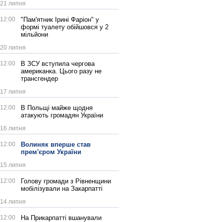
21 липня
12:00
"Пам'ятник Ірині Фаріон" у
формі туалету обійшовся у 2
мільйони
20 липня
12:00
В ЗСУ вступила чергова
американка. Цього разу не
трансгендер
17 липня
12:00
В Польщі майже щодня
атакують громадян України
16 липня
12:00
Волиняк вперше став
прем'єром України
15 липня
12:00
Голову громади з Рівненщини
мобілізували на Закарпатті
14 липня
12:00
На Прикарпатті вшанували