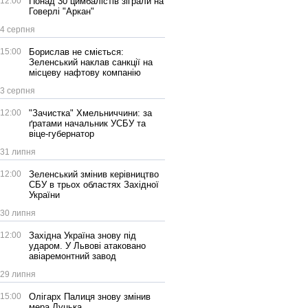
12:00
Понад 30 цимбалістів зіграли на
Говерлі "Аркан"
4 серпня
15:00
Борислав не сміється:
Зеленський наклав санкції на
місцеву нафтову компанію
3 серпня
12:00
"Зачистка" Хмельниччини: за
ґратами начальник УСБУ та
віце-губернатор
31 липня
12:00
Зеленський змінив керівництво
СБУ в трьох областях Західної
України
30 липня
12:00
Західна Україна знову під
ударом. У Львові атаковано
авіаремонтний завод
29 липня
15:00
Олігарх Палиця знову змінив
мера Луцька