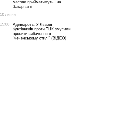
масово прийматимуть і на
Закарпатті
10 липня
15:00
Адіннаротъ: У Львові
бунтівників проти ТЦК змусили
просити вибачення в
"чеченському стилі" (ВІДЕО)