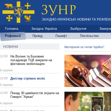
ЗАХІДНО-УКРАЇНСЬКІ НОВИНИ ТА РЕФЛЕКС
Головна
Західна Україна
Зазбруччя
Закерз
Рефлексії
Провід
Ґешефт
Поспільство
НОВИНИ
Матеріали за тегом "курйоз"
12:00
На Волині та Буковині
посадовців ТЦК викрили на
фіктивних мобілізаціях
6 серпня
12:00
Дністер стрімко міліє
5 серпня
12:00
Понад 30 цимбалістів зіграли на
Говерлі "Аркан"
4 серпня