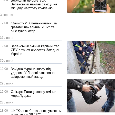
15:00
Борислав не сміється:
Зеленський наклав санкції на
місцеву нафтову компанію
3 серпня
12:00
"Зачистка" Хмельниччини: за
ґратами начальник УСБУ та
віце-губернатор
31 липня
12:00
Зеленський змінив керівництво
СБУ в трьох областях Західної
України
30 липня
12:00
Західна Україна знову під
ударом. У Львові атаковано
авіаремонтний завод
29 липня
15:00
Олігарх Палиця знову змінив
мера Луцька
28 липня
18:00
ФК "Карпати" став інструментом
рекрутингу (ВІДЕО)