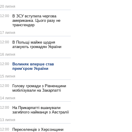
20 липня
12:00
В ЗСУ вступила чергова
американка. Цього разу не
трансгендер
17 липня
12:00
В Польщі майже щодня
атакують громадян України
16 липня
12:00
Волиняк вперше став
прем'єром України
15 липня
12:00
Голову громади з Рівненщини
мобілізували на Закарпатті
14 липня
12:00
На Прикарпатті вшанували
загиблого найманця з Австралії
13 липня
12:00
Переселенців з Херсонщини