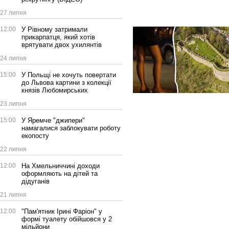
27 липня
12:00
У Рівному затримали
прикарпатця, який хотів
врятувати двох ухилянтів
24 липня
15:00
У Польщі не хочуть повертати
до Львова картини з колекції
князів Любомирських
23 липня
15:00
У Яремче "джипери"
намагалися заблокувати роботу
екопосту
22 липня
12:00
На Хмельниччині доходи
оформляють на дітей та
дідуганів
21 липня
12:00
"Пам'ятник Ірині Фаріон" у
формі туалету обійшовся у 2
мільйони