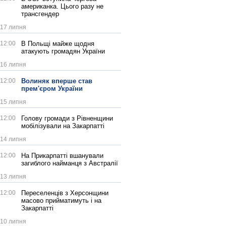
американка. Цього разу не
трансгендер
17 липня
12:00
В Польщі майже щодня
атакують громадян України
16 липня
12:00
Волиняк вперше став
прем'єром України
15 липня
12:00
Голову громади з Рівненщини
мобілізували на Закарпатті
14 липня
12:00
На Прикарпатті вшанували
загиблого найманця з Австралії
13 липня
12:00
Переселенців з Херсонщини
масово прийматимуть і на
Закарпатті
10 липня