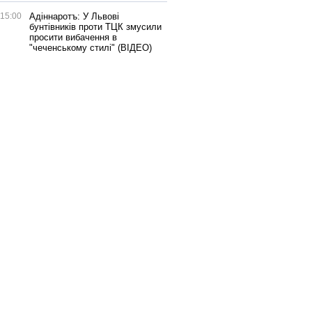
15:00
Адіннаротъ: У Львові
бунтівників проти ТЦК змусили
просити вибачення в
"чеченському стилі" (ВІДЕО)