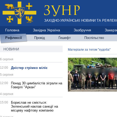
ЗАХІДНО-УКРАЇНСЬКІ НОВИНИ ТА РЕФЛЕКС
Головна
Західна Україна
Зазбруччя
Закерз
Рефлексії
Провід
Ґешефт
Поспільство
НОВИНИ
Матеріали за тегом "худоба"
6 серпня
12:00
Дністер стрімко міліє
5 серпня
12:00
Понад 30 цимбалістів зіграли на
Говерлі "Аркан"
4 серпня
15:00
Борислав не сміється:
Зеленський наклав санкції на
місцеву нафтову компанію