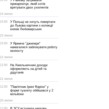
12:00
У Рівному затримали
прикарпатця, який хотів
врятувати двох ухилянтів
24 липня
15:00
У Польщі не хочуть повертати
до Львова картини з колекції
князів Любомирських
23 липня
15:00
У Яремче "джипери"
намагалися заблокувати роботу
екопосту
22 липня
12:00
На Хмельниччині доходи
оформляють на дітей та
дідуганів
21 липня
12:00
"Пам'ятник Ірині Фаріон" у
формі туалету обійшовся у 2
мільйони
20 липня
12:00
В ЗСУ вступила чергова