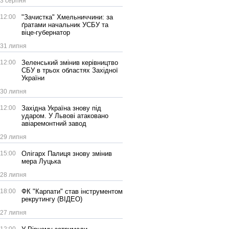
3 серпня
12:00
"Зачистка" Хмельниччини: за
ґратами начальник УСБУ та
віце-губернатор
31 липня
12:00
Зеленський змінив керівництво
СБУ в трьох областях Західної
України
30 липня
12:00
Західна Україна знову під
ударом. У Львові атаковано
авіаремонтний завод
29 липня
15:00
Олігарх Палиця знову змінив
мера Луцька
28 липня
18:00
ФК "Карпати" став інструментом
рекрутингу (ВІДЕО)
27 липня