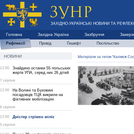
ЗАХІДНО-УКРАЇНСЬКІ НОВИНИ ТА РЕФЛЕКС
Головна
Західна Україна
Зазбруччя
Закерз
Рефлексії
Провід
Ґешефт
Поспільство
НОВИНИ
Матеріали за тегом "Казімєж Со
12:00
Знайдено останки 55 польських
жертв УПА, серед них 26 дітей
7 серпня
12:00
На Волині та Буковині
посадовців ТЦК викрили на
фіктивних мобілізаціях
6 серпня
12:00
Дністер стрімко міліє
5 серпня