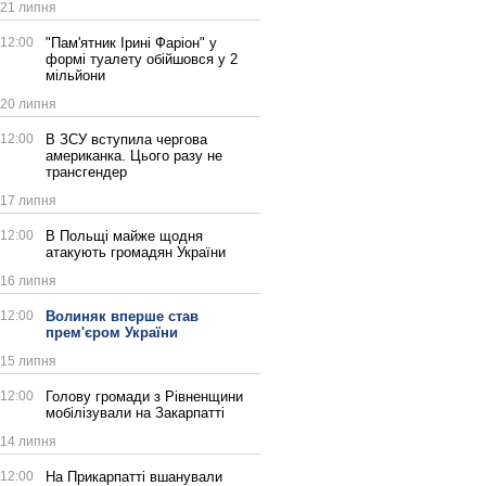
21 липня
12:00
"Пам'ятник Ірині Фаріон" у
формі туалету обійшовся у 2
мільйони
20 липня
12:00
В ЗСУ вступила чергова
американка. Цього разу не
трансгендер
17 липня
12:00
В Польщі майже щодня
атакують громадян України
16 липня
12:00
Волиняк вперше став
прем'єром України
15 липня
12:00
Голову громади з Рівненщини
мобілізували на Закарпатті
14 липня
12:00
На Прикарпатті вшанували