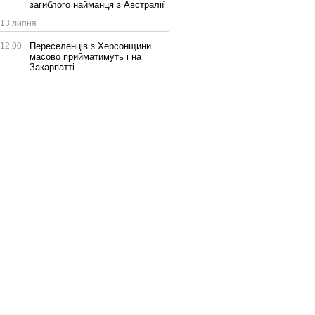
загиблого найманця з Австралії
13 липня
12:00
Переселенців з Херсонщини
масово прийматимуть і на
Закарпатті