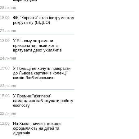
28 липня
18:00
ФК "Карпати" став інструментом
рекрутингу (ВІДЕО)
27 липня
12:00
У Рівному затримали
прикарпатця, який хотів
врятувати двох ухилянтів
24 липня
15:00
У Польщі не хочуть повертати
до Львова картини з колекції
князів Любомирських
23 липня
15:00
У Яремче "джипери"
намагалися заблокувати роботу
екопосту
22 липня
12:00
На Хмельниччині доходи
оформляють на дітей та
дідуганів