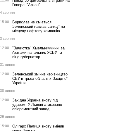
12:00
Понад 30 цимбалістів зіграли на
Говерлі "Аркан"
4 серпня
15:00
Борислав не сміється:
Зеленський наклав санкції на
місцеву нафтову компанію
3 серпня
12:00
"Зачистка" Хмельниччини: за
ґратами начальник УСБУ та
віце-губернатор
31 липня
12:00
Зеленський змінив керівництво
СБУ в трьох областях Західної
України
30 липня
12:00
Західна Україна знову під
ударом. У Львові атаковано
авіаремонтний завод
29 липня
15:00
Олігарх Палиця знову змінив
мера Луцька