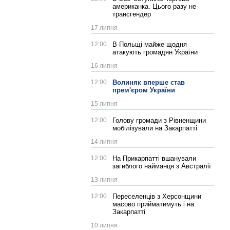
американка. Цього разу не
трансгендер
17 липня
12:00
В Польщі майже щодня
атакують громадян України
16 липня
12:00
Волиняк вперше став
прем'єром України
15 липня
12:00
Голову громади з Рівненщини
мобілізували на Закарпатті
14 липня
12:00
На Прикарпатті вшанували
загиблого найманця з Австралії
13 липня
12:00
Переселенців з Херсонщини
масово прийматимуть і на
Закарпатті
10 липня