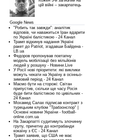
Кожен 5-й загиблий на
цій війні – закарпатець
Google News
"Робить так завжди": аналітик
відповів, чи наважиться Іран вдарити
по Україні балістикою - 24 Канал
Трамп відкинув надання Україні
ракет до Patriot, згадавши Байдена -
LB.ua
Федоров пропонував поетапну
модель мобілізації без мільйонів
людей у розшуку - Новини.Live
У Росії нові пріоритети: які виклики
можуть чекати на Україну в осінньо-
зимовий період - 24 Канал
Маємо бути на сторожі: Світан
припустив, скільки ще часу Росія
буде бити балістикою по цивільних -
24 Канал
Мохамед Салах підписав контракт з
турецьким клубом "Трабзонспор" |
Основні новини України - football-
online.com.ua
На Закарпатті судитимуть злочинну
групу, причетну до контрабанди
кокаїну з ЄС - 24 Канал
Трамп заявив, що США не має