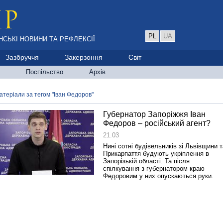
PL
UA
НСЬКІ НОВИНИ ТА РЕФЛЕКСІЇ
Зазбруччя
Закерзоння
Світ
Поспільство
Архів
атеріали за тегом "Іван Федоров"
Губернатор Запоріжжя Іван
Федоров – російський агент?
21.03
Нині сотні будівельників зі Львівщини т
Прикарпаття будують укріплення в
Запорізькій області. Та після
спілкування з губернатором краю
Федоровим у них опускаються руки.