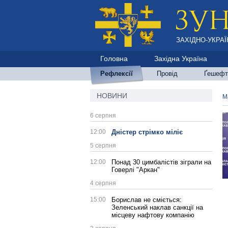
ЗАХІДНО-УКРАЇ
Головна
Західна Україна
Рефлексії
Провід
Ґешефт
НОВИНИ
М
6 серпня
12:00
Дністер стрімко міліє
5 серпня
12:00
Понад 30 цимбалістів зіграли на
Говерлі "Аркан"
4 серпня
15:00
Борислав не сміється:
Зеленський наклав санкції на
місцеву нафтову компанію