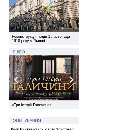
а
Реконструкція подій 1 листопада
Реконструкція подій 1 лис
1918 року у Львові
1918 року у Львові
ВІДЕО
ї
«Три історії Галичини»
Спільний інформпростір За
України
ОПИТУВАННЯ
Коли Ви святкували Різдво Христове?