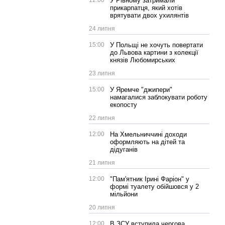
12:00
У Рівному затримали
прикарпатця, який хотів
врятувати двох ухилянтів
24 липня
15:00
У Польщі не хочуть повертати
до Львова картини з колекції
князів Любомирських
23 липня
15:00
У Яремче "джипери"
намагалися заблокувати роботу
екопосту
22 липня
12:00
На Хмельниччині доходи
оформляють на дітей та
дідуганів
21 липня
12:00
"Пам'ятник Ірині Фаріон" у
формі туалету обійшовся у 2
мільйони
20 липня
12:00
В ЗСУ вступила чергова