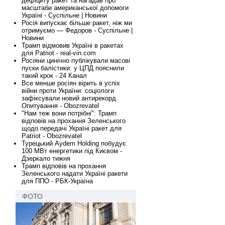
дефіциту ракет та нагадав про
масштаби американської допомоги
Україні - Суспільне | Новини
Росія випускає більше ракет, ніж ми
отримуємо — Федоров - Суспільне |
Новини
Трамп відмовив Україні в ракетах
для Patriot - real-vin.com
Росіяни цинічно публікували масові
пуски балістики: у ЦПД пояснили
такий крок - 24 Канал
Все менше росіян вірить в успіх
війни проти України: соціологи
зафіксували новий антирекорд.
Опитування - Obozrevatel
"Нам теж вони потрібні": Трамп
відповів на прохання Зеленського
щодо передачі Україні ракет для
Patriot - Obozrevatel
Турецький Aydem Holding побудує
100 МВт енергетики під Києвом -
Дзеркало тижня
Трамп відповів на прохання
Зеленського надати Україні ракети
для ППО - РБК-Україна
ФОТО