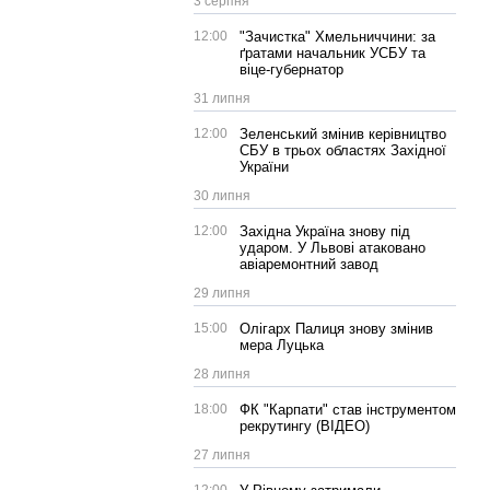
3 серпня
12:00
"Зачистка" Хмельниччини: за
ґратами начальник УСБУ та
віце-губернатор
31 липня
12:00
Зеленський змінив керівництво
СБУ в трьох областях Західної
України
30 липня
12:00
Західна Україна знову під
ударом. У Львові атаковано
авіаремонтний завод
29 липня
15:00
Олігарх Палиця знову змінив
мера Луцька
28 липня
18:00
ФК "Карпати" став інструментом
рекрутингу (ВІДЕО)
27 липня