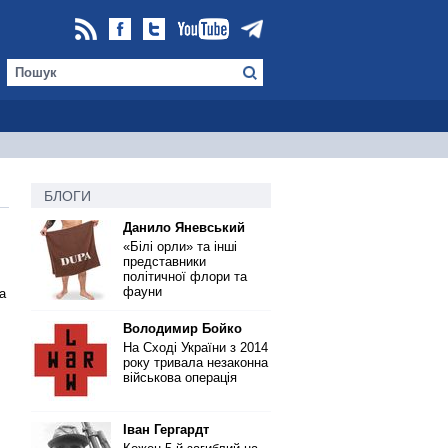
БЛОГИ
Данило Яневський
«Білі орли» та інші
представники
політичної флори та
фауни
а
Володимир Бойко
На Сході України з 2014
року тривала незаконна
військова операція
Іван Гергардт