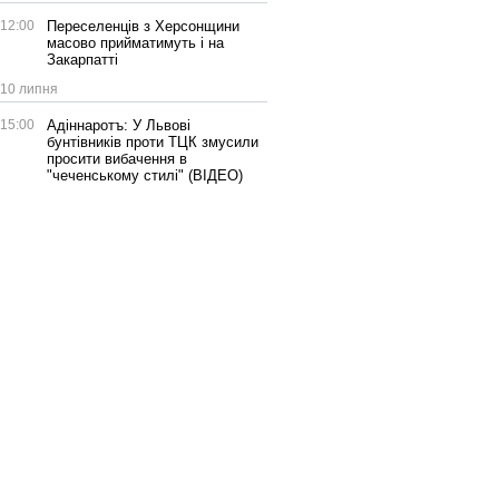
12:00
Переселенців з Херсонщини
масово прийматимуть і на
Закарпатті
10 липня
15:00
Адіннаротъ: У Львові
бунтівників проти ТЦК змусили
просити вибачення в
"чеченському стилі" (ВІДЕО)