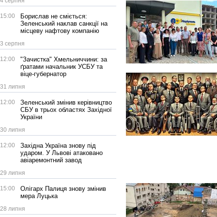
4 серпня
15:00
Борислав не сміється:
Зеленський наклав санкції на
місцеву нафтову компанію
3 серпня
12:00
"Зачистка" Хмельниччини: за
ґратами начальник УСБУ та
віце-губернатор
31 липня
12:00
Зеленський змінив керівництво
СБУ в трьох областях Західної
України
30 липня
12:00
Західна Україна знову під
ударом. У Львові атаковано
авіаремонтний завод
29 липня
15:00
Олігарх Палиця знову змінив
мера Луцька
28 липня