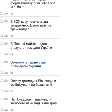
формі туалету обійшовся у 2
мільйони
20 липня
12:00
В ЗСУ вступила чергова
американка. Цього разу не
трансгендер
17 липня
12:00
В Польщі майже щодня
атакують громадян України
16 липня
12:00
Волиняк вперше став
прем'єром України
15 липня
12:00
Голову громади з Рівненщини
мобілізували на Закарпатті
14 липня
12:00
На Прикарпатті вшанували
загиблого найманця з Австралії
13 липня