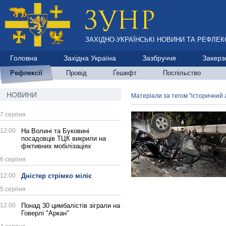
ЗАХІДНО-УКРАЇНСЬКІ НОВИНИ ТА РЕФЛЕКС
Головна
Західна Україна
Зазбруччя
Закерз
Рефлексії
Провід
Ґешефт
Поспільство
НОВИНИ
Матеріали за тегом "історичний 
7 серпня
12:00
На Волині та Буковині
посадовців ТЦК викрили на
фіктивних мобілізаціях
6 серпня
12:00
Дністер стрімко міліє
5 серпня
12:00
Понад 30 цимбалістів зіграли на
Говерлі "Аркан"