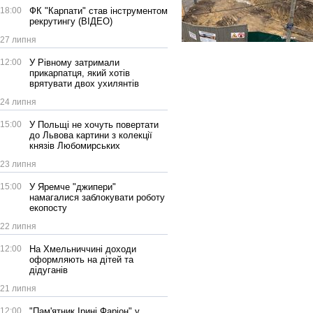
18:00
ФК "Карпати" став інструментом
рекрутингу (ВІДЕО)
27 липня
12:00
У Рівному затримали
прикарпатця, який хотів
врятувати двох ухилянтів
24 липня
15:00
У Польщі не хочуть повертати
до Львова картини з колекції
князів Любомирських
23 липня
15:00
У Яремче "джипери"
намагалися заблокувати роботу
екопосту
22 липня
12:00
На Хмельниччині доходи
оформляють на дітей та
дідуганів
21 липня
12:00
"Пам'ятник Ірині Фаріон" у