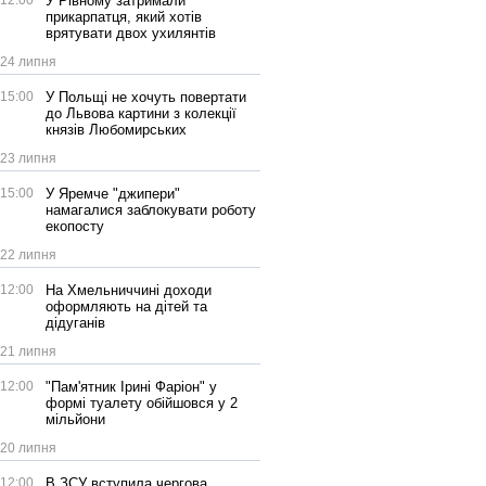
12:00
У Рівному затримали
прикарпатця, який хотів
врятувати двох ухилянтів
24 липня
15:00
У Польщі не хочуть повертати
до Львова картини з колекції
князів Любомирських
23 липня
15:00
У Яремче "джипери"
намагалися заблокувати роботу
екопосту
22 липня
12:00
На Хмельниччині доходи
оформляють на дітей та
дідуганів
21 липня
12:00
"Пам'ятник Ірині Фаріон" у
формі туалету обійшовся у 2
мільйони
20 липня
12:00
В ЗСУ вступила чергова