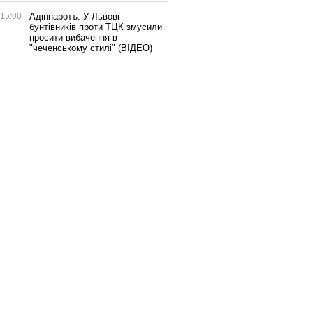
15:00
Адіннаротъ: У Львові
бунтівників проти ТЦК змусили
просити вибачення в
"чеченському стилі" (ВІДЕО)