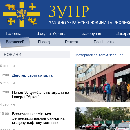
ЗАХІДНО-УКРАЇНСЬКІ НОВИНИ ТА РЕФЛЕКС
Головна
Західна Україна
Зазбруччя
Закерз
Рефлексії
Провід
Ґешефт
Поспільство
НОВИНИ
Матеріали за тегом "Іспанія"
6 серпня
12:00
Дністер стрімко міліє
5 серпня
12:00
Понад 30 цимбалістів зіграли на
Говерлі "Аркан"
4 серпня
15:00
Борислав не сміється:
Зеленський наклав санкції на
місцеву нафтову компанію