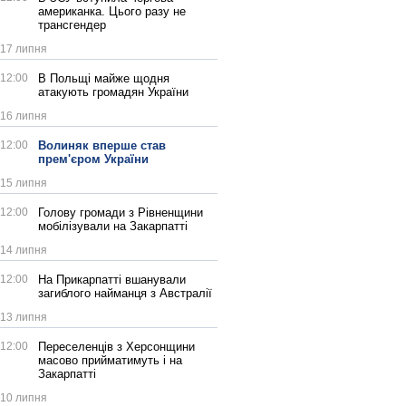
американка. Цього разу не
трансгендер
17 липня
12:00
В Польщі майже щодня
атакують громадян України
16 липня
12:00
Волиняк вперше став
прем'єром України
15 липня
12:00
Голову громади з Рівненщини
мобілізували на Закарпатті
14 липня
12:00
На Прикарпатті вшанували
загиблого найманця з Австралії
13 липня
12:00
Переселенців з Херсонщини
масово прийматимуть і на
Закарпатті
10 липня