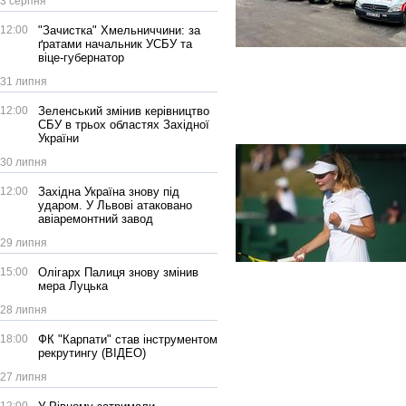
3 серпня
12:00
"Зачистка" Хмельниччини: за
ґратами начальник УСБУ та
віце-губернатор
31 липня
12:00
Зеленський змінив керівництво
СБУ в трьох областях Західної
України
30 липня
12:00
Західна Україна знову під
ударом. У Львові атаковано
авіаремонтний завод
29 липня
15:00
Олігарх Палиця знову змінив
мера Луцька
28 липня
18:00
ФК "Карпати" став інструментом
рекрутингу (ВІДЕО)
27 липня