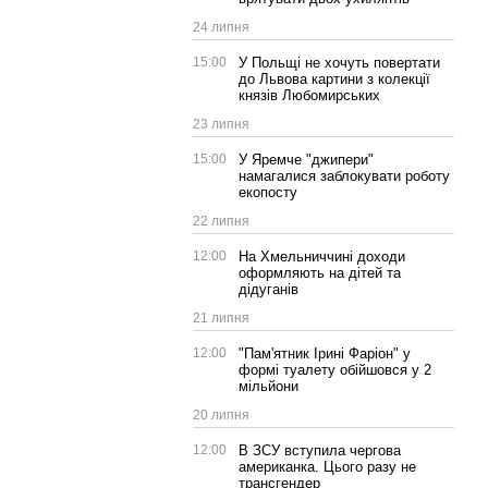
24 липня
15:00
У Польщі не хочуть повертати
до Львова картини з колекції
князів Любомирських
23 липня
15:00
У Яремче "джипери"
намагалися заблокувати роботу
екопосту
22 липня
12:00
На Хмельниччині доходи
оформляють на дітей та
дідуганів
21 липня
12:00
"Пам'ятник Ірині Фаріон" у
формі туалету обійшовся у 2
мільйони
20 липня
12:00
В ЗСУ вступила чергова
американка. Цього разу не
трансгендер