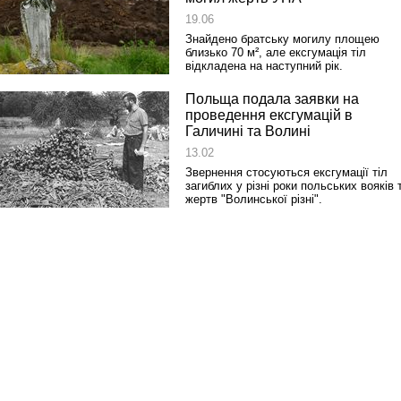
19.06
Знайдено братську могилу площею
близько 70 м², але ексгумація тіл
відкладена на наступний рік.
Польща подала заявки на
проведення ексгумацій в
Галичині та Волині
13.02
Звернення стосуються ексгумації тіл
загиблих у різні роки польських вояків 
жертв "Волинської різні".