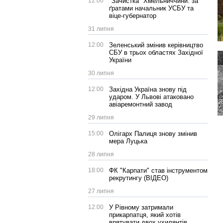
12:00
"Зачистка" Хмельниччини: за
ґратами начальник УСБУ та
віце-губернатор
31 липня
12:00
Зеленський змінив керівництво
СБУ в трьох областях Західної
України
30 липня
12:00
Західна Україна знову під
ударом. У Львові атаковано
авіаремонтний завод
29 липня
15:00
Олігарх Палиця знову змінив
мера Луцька
28 липня
18:00
ФК "Карпати" став інструментом
рекрутингу (ВІДЕО)
27 липня
12:00
У Рівному затримали
прикарпатця, який хотів
врятувати двох ухилянтів