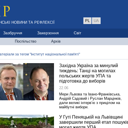
PL
UA
НСЬКІ НОВИНИ ТА РЕФЛЕКСІЇ
Зазбруччя
Закерзоння
Світ
Поспільство
Архів
атеріали за тегом "Інститут національної пам'яті"
Західна Україна за минулий
тиждень: Танці на могилах
польських жертв УПА та
підготовка до виборів
22.06
Мери Львова та Івано-Франківська,
Андрій Садовий і Руслан Марцінків,
дали великі інтерв’ю з прицілом на
майбутні вибори.
У Гуті Пеняцькій на Львівщині
завершили перший етап пошукі
могил жертв УПА