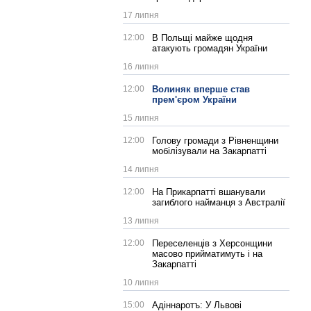
17 липня
12:00
В Польщі майже щодня
атакують громадян України
16 липня
12:00
Волиняк вперше став
прем'єром України
15 липня
12:00
Голову громади з Рівненщини
мобілізували на Закарпатті
14 липня
12:00
На Прикарпатті вшанували
загиблого найманця з Австралії
13 липня
12:00
Переселенців з Херсонщини
масово прийматимуть і на
Закарпатті
10 липня
15:00
Адіннаротъ: У Львові