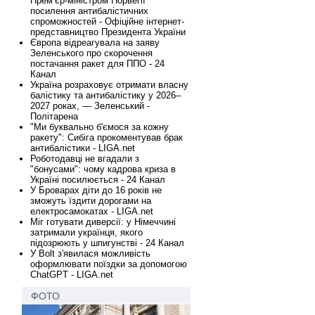
Прем’єр-міністром Норвегії
посилення антибалістичних
спроможностей - Офіційне інтернет-
представництво Президента України
Європа відреагувала на заяву
Зеленського про скорочення
постачання ракет для ППО - 24
Канал
Україна розраховує отримати власну
балістику та антибалістику у 2026–
2027 роках, — Зеленський -
Політарена
"Ми буквально б'ємося за кожну
ракету": Сибіга прокоментував брак
антибалістики - LIGA.net
Роботодавці не вгадали з
"бонусами": чому кадрова криза в
Україні посилюється - 24 Канал
У Броварах діти до 16 років не
зможуть їздити дорогами на
електросамокатах - LIGA.net
Міг готувати диверсії: у Німеччині
затримали українця, якого
підозрюють у шпигунстві - 24 Канал
У Bolt з'явилася можливість
оформлювати поїздки за допомогою
ChatGPT - LIGA.net
ФОТО