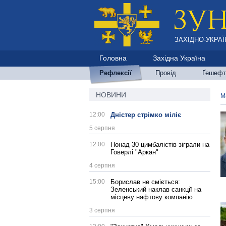
ЗАХІДНО-УКРАЇ
Головна
Західна Україна
Рефлексії
Провід
Ґешефт
НОВИНИ
М
12:00
Дністер стрімко міліє
5 серпня
12:00
Понад 30 цимбалістів зіграли на
Говерлі "Аркан"
4 серпня
15:00
Борислав не сміється:
Зеленський наклав санкції на
місцеву нафтову компанію
3 серпня