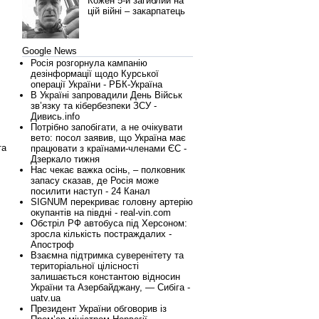
Кожен 5-й загиблий на
цій війні – закарпатець
Google News
Росія розгорнула кампанію
дезінформації щодо Курської
операції України - РБК-Україна
В Україні запровадили День Військ
зв’язку та кібербезпеки ЗСУ -
Дивись.info
Потрібно запобігати, а не очікувати
вето: посол заявив, що Україна має
та
працювати з країнами-членами ЄС -
Дзеркало тижня
Нас чекає важка осінь, – полковник
запасу сказав, де Росія може
посилити наступ - 24 Канал
SIGNUM перекриває головну артерію
окупантів на півдні - real-vin.com
Обстріл РФ автобуса під Херсоном:
зросла кількість постраждалих -
Апостроф
Взаємна підтримка суверенітету та
територіальної цілісності
залишається константою відносин
України та Азербайджану, — Сибіга -
uatv.ua
Президент України обговорив із