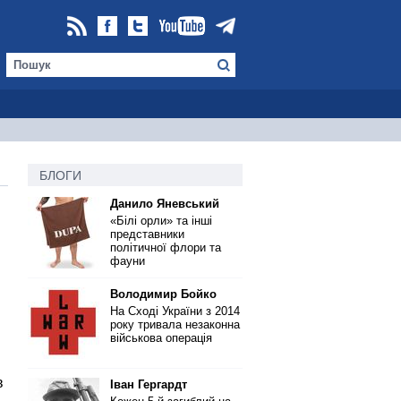
БЛОГИ
Данило Яневський
«Білі орли» та інші
представники
політичної флори та
фауни
Володимир Бойко
На Сході України з 2014
року тривала незаконна
військова операція
в
Іван Гергардт