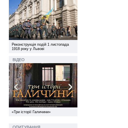
а
Реконструкція подій 1 листопада
Реконструкція подій 1 лис
1918 року у Львові
1918 року у Львові
ВІДЕО
ї
«Три історії Галичини»
Спільний інформпростір За
України
ОПИТУВАННЯ