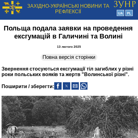
ЗАХІДНО-УКРАЇНСЬКІ НОВИНИ ТА
РЕФЛЕКСІЇ
UA
PL
Польща подала заявки на проведення
ексгумацій в Галичині та Волині
13 лютого 2025
Повна версія сторінки
Звернення стосуються ексгумації тіл загиблих у різні
роки польських вояків та жертв "Волинської різні".
Поширити / зберегти: