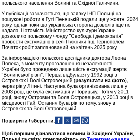
польського населення Волині та Східної Галичини.
У публікації зазначається, що заявку ІНП Польщі на
пошукові роботи в Гуті Пеняцькій подали ще у жовтні 2024
року, однак поки що українська сторона дозволів іще не
надала. Натомість Міністерство культури України
дозволило польскому Фонду "Свобода і демократія"
провести ексгумацію в селі Пужники під Тернополем.
Початок робіт запланований на квітень 2025 року.
За інформацією польского дослідника доктора Леона
Попека, з моменту проголошення незалежності
України було проведено лише шість ексгумацій жертв
"Волинської різні". Перша відбулася у 1992 році в
Островках і Волі Островецькій (
результати на фото
),
через рік у Літині. Наступна була організована лише у
2003 році, це була ексгумація у Порицьку. Потім у 2011
році, знову Островки та Воля Островецька, у 2013 році в
місцевості Гай. Остання була рік по тому, знову в
Островках та Волі Островецькій.
Поширити / зберегти:
Щоб першим дізнаватися новини із Західної України,
Польщі та світу, приєднуйтесь до
Телеграм-каналу