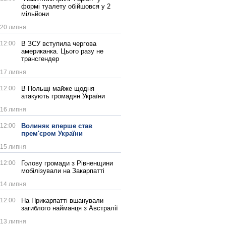
формі туалету обійшовся у 2
мільйони
20 липня
12:00
В ЗСУ вступила чергова
американка. Цього разу не
трансгендер
17 липня
12:00
В Польщі майже щодня
атакують громадян України
16 липня
12:00
Волиняк вперше став
прем'єром України
15 липня
12:00
Голову громади з Рівненщини
мобілізували на Закарпатті
14 липня
12:00
На Прикарпатті вшанували
загиблого найманця з Австралії
13 липня