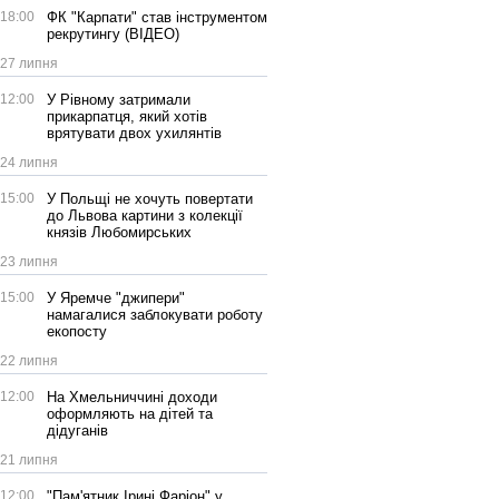
18:00
ФК "Карпати" став інструментом
рекрутингу (ВІДЕО)
27 липня
12:00
У Рівному затримали
прикарпатця, який хотів
врятувати двох ухилянтів
24 липня
15:00
У Польщі не хочуть повертати
до Львова картини з колекції
князів Любомирських
23 липня
15:00
У Яремче "джипери"
намагалися заблокувати роботу
екопосту
22 липня
12:00
На Хмельниччині доходи
оформляють на дітей та
дідуганів
21 липня
12:00
"Пам'ятник Ірині Фаріон" у