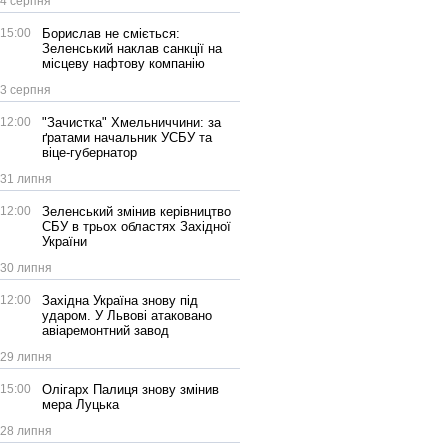
4 серпня
15:00
Борислав не сміється:
Зеленський наклав санкції на
місцеву нафтову компанію
3 серпня
12:00
"Зачистка" Хмельниччини: за
ґратами начальник УСБУ та
віце-губернатор
31 липня
12:00
Зеленський змінив керівництво
СБУ в трьох областях Західної
України
30 липня
12:00
Західна Україна знову під
ударом. У Львові атаковано
авіаремонтний завод
29 липня
15:00
Олігарх Палиця знову змінив
мера Луцька
28 липня