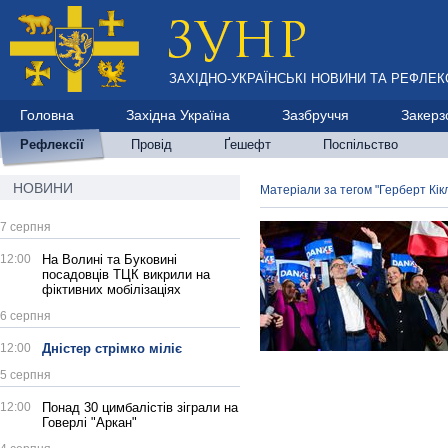
ЗАХІДНО-УКРАЇНСЬКІ НОВИНИ ТА РЕФЛЕКС
Головна
Західна Україна
Зазбруччя
Закерз
Рефлексії
Провід
Ґешефт
Поспільство
НОВИНИ
Матеріали за тегом "Герберт Кік
7 серпня
12:00
На Волині та Буковині
посадовців ТЦК викрили на
фіктивних мобілізаціях
6 серпня
12:00
Дністер стрімко міліє
5 серпня
12:00
Понад 30 цимбалістів зіграли на
Говерлі "Аркан"