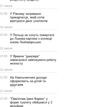
27 липня
12:00
У Рівному затримали
прикарпатця, який хотів
врятувати двох ухилянтів
24 липня
15:00
У Польщі не хочуть повертати
до Львова картини з колекції
князів Любомирських
23 липня
15:00
У Яремче "джипери"
намагалися заблокувати роботу
екопосту
22 липня
12:00
На Хмельниччині доходи
оформляють на дітей та
дідуганів
21 липня
12:00
"Пам'ятник Ірині Фаріон" у
формі туалету обійшовся у 2
мільйони