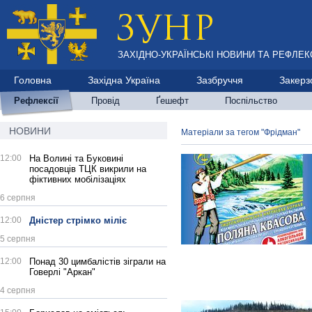
ЗАХІДНО-УКРАЇНСЬКІ НОВИНИ ТА РЕФЛЕКС
Головна
Західна Україна
Зазбруччя
Закерз
Рефлексії
Провід
Ґешефт
Поспільство
НОВИНИ
Матеріали за тегом "Фрідман"
12:00
На Волині та Буковині
посадовців ТЦК викрили на
фіктивних мобілізаціях
6 серпня
12:00
Дністер стрімко міліє
5 серпня
12:00
Понад 30 цимбалістів зіграли на
Говерлі "Аркан"
4 серпня