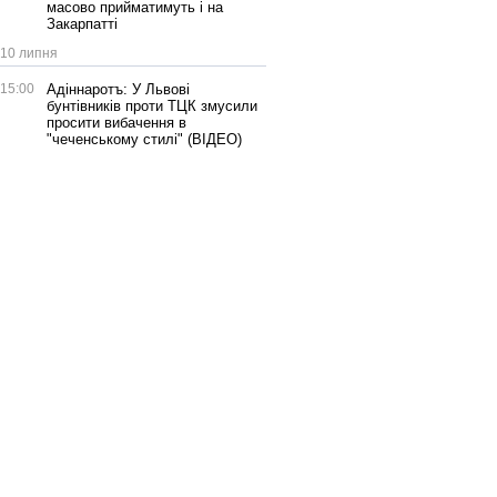
масово прийматимуть і на
Закарпатті
10 липня
15:00
Адіннаротъ: У Львові
бунтівників проти ТЦК змусили
просити вибачення в
"чеченському стилі" (ВІДЕО)