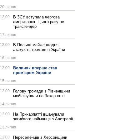
20 липня
12:00
В ЗСУ вступила чергова
американка. Цього разу не
трансгендер
17 липня
12:00
В Польщі майже щодня
атакують громадян України
16 липня
12:00
Волиняк вперше став
прем'єром України
15 липня
12:00
Голову громади з Рівненщини
мобілізували на Закарпатті
14 липня
12:00
На Прикарпатті вшанували
загиблого найманця з Австралії
13 липня
12:00
Переселенців з Херсонщини