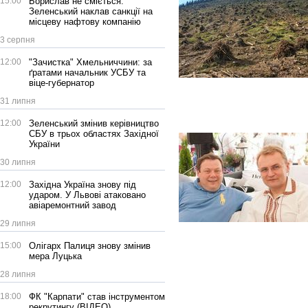
15:00
Борислав не сміється:
Зеленський наклав санкції на
місцеву нафтову компанію
3 серпня
12:00
"Зачистка" Хмельниччини: за
ґратами начальник УСБУ та
віце-губернатор
31 липня
12:00
Зеленський змінив керівництво
СБУ в трьох областях Західної
України
30 липня
12:00
Західна Україна знову під
ударом. У Львові атаковано
авіаремонтний завод
29 липня
15:00
Олігарх Палиця знову змінив
мера Луцька
28 липня
18:00
ФК "Карпати" став інструментом
рекрутингу (ВІДЕО)