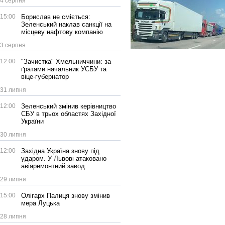
4 серпня
15:00
Борислав не сміється:
Зеленський наклав санкції на
місцеву нафтову компанію
3 серпня
12:00
"Зачистка" Хмельниччини: за
ґратами начальник УСБУ та
віце-губернатор
31 липня
12:00
Зеленський змінив керівництво
СБУ в трьох областях Західної
України
30 липня
12:00
Західна Україна знову під
ударом. У Львові атаковано
авіаремонтний завод
29 липня
15:00
Олігарх Палиця знову змінив
мера Луцька
28 липня