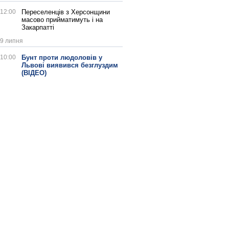
12:00
Переселенців з Херсонщини
масово прийматимуть і на
Закарпатті
9 липня
10:00
Бунт проти людоловів у
Львові виявився безглуздим
(ВІДЕО)