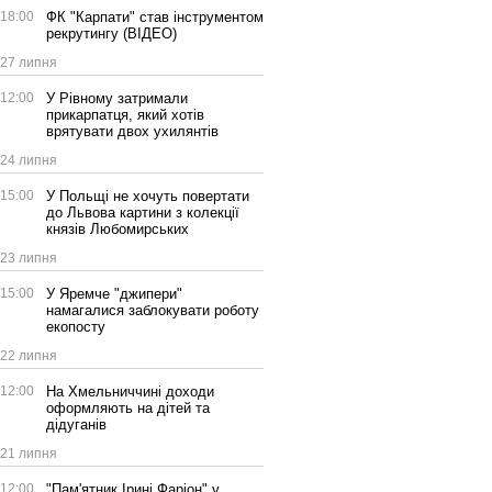
18:00
ФК "Карпати" став інструментом
рекрутингу (ВІДЕО)
27 липня
12:00
У Рівному затримали
прикарпатця, який хотів
врятувати двох ухилянтів
24 липня
15:00
У Польщі не хочуть повертати
до Львова картини з колекції
князів Любомирських
23 липня
15:00
У Яремче "джипери"
намагалися заблокувати роботу
екопосту
22 липня
12:00
На Хмельниччині доходи
оформляють на дітей та
дідуганів
21 липня
12:00
"Пам'ятник Ірині Фаріон" у