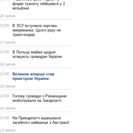
формі туалету обійшовся у 2
мільйони
20 липня
12:00
В ЗСУ вступила чергова
американка. Цього разу не
трансгендер
17 липня
12:00
В Польщі майже щодня
атакують громадян України
16 липня
12:00
Волиняк вперше став
прем'єром України
15 липня
12:00
Голову громади з Рівненщини
мобілізували на Закарпатті
14 липня
12:00
На Прикарпатті вшанували
загиблого найманця з Австралії
13 липня