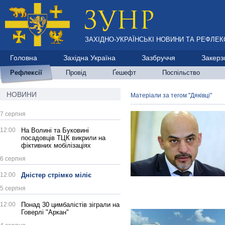
ЗАХІДНО-УКРАЇНСЬКІ НОВИНИ ТА РЕФЛЕКС
Головна
Західна Україна
Зазбруччя
Закерз
Рефлексії
Провід
Ґешефт
Поспільство
НОВИНИ
Матеріали за тегом "Дяківці"
7 серпня
12:00
На Волині та Буковині
посадовців ТЦК викрили на
фіктивних мобілізаціях
6 серпня
12:00
Дністер стрімко міліє
5 серпня
12:00
Понад 30 цимбалістів зіграли на
Говерлі "Аркан"