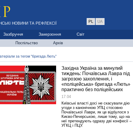
PL
UA
НСЬКІ НОВИНИ ТА РЕФЛЕКСІЇ
Зазбруччя
Закерзоння
Світ
Поспільство
Архів
атеріали за тегом "бригада Лють"
Західна Україна за минулий
тиждень: Почаївська Лавра під
загрозою захоплення, і
«поліцейська» бригада «Лють»
практично без поліцейських
17.04
Київські власті досі не скасували дію
угоди з канонічною УПЦ стосовно
Почаївської Лаври, як це відбулося з
Києво-Печерською, лише тому, що на
неї претендують одразу дві конфесії –
УГКЦ і ПЦУ.