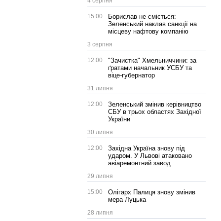
4 серпня
15:00
Борислав не сміється:
Зеленський наклав санкції на
місцеву нафтову компанію
3 серпня
12:00
"Зачистка" Хмельниччини: за
ґратами начальник УСБУ та
віце-губернатор
31 липня
12:00
Зеленський змінив керівництво
СБУ в трьох областях Західної
України
30 липня
12:00
Західна Україна знову під
ударом. У Львові атаковано
авіаремонтний завод
29 липня
15:00
Олігарх Палиця знову змінив
мера Луцька
28 липня