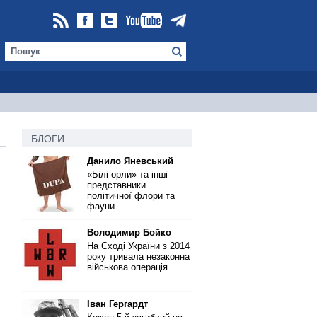
БЛОГИ
Данило Яневський
«Білі орли» та інші
представники
політичної флори та
фауни
Володимир Бойко
На Сході України з 2014
року тривала незаконна
військова операція
Іван Гергардт