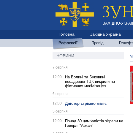
ЗАХІДНО-УКРАЇ
Головна
Західна Україна
Рефлексії
Провід
Ґешефт
НОВИНИ
М
7 серпня
12:00
На Волині та Буковині
посадовців ТЦК викрили на
фіктивних мобілізаціях
6 серпня
12:00
Дністер стрімко міліє
5 серпня
12:00
Понад 30 цимбалістів зіграли на
Говерлі "Аркан"