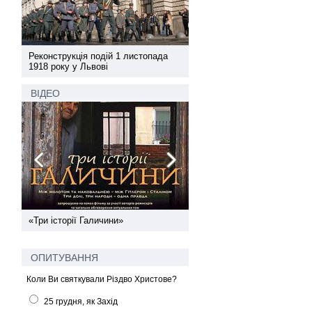
а
Реконструкція подій 1 листопада
Реконструкція подій 1 лис
1918 року у Львові
1918 року у Львові
ВІДЕО
ї
«Три історії Галичини»
Спільний інформпростір За
України
ОПИТУВАННЯ
Коли Ви святкували Різдво Христове?
25 грудня, як Захід