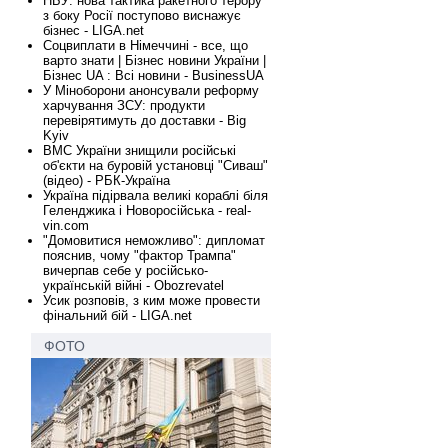
НБУ: нова тактика ракетного терору
з боку Росії поступово виснажує
бізнес - LIGA.net
Соцвиплати в Німеччині - все, що
варто знати | Бізнес новини України |
Бізнес UA : Всі новини - BusinessUA
У Міноборони анонсували реформу
харчування ЗСУ: продукти
перевірятимуть до доставки - Big
Kyiv
ВМС України знищили російські
об'єкти на буровій установці "Сиваш"
(відео) - РБК-Україна
Україна підірвала великі кораблі біля
Геленджика і Новоросійська - real-
vin.com
"Домовитися неможливо": дипломат
пояснив, чому "фактор Трампа"
вичерпав себе у російсько-
українській війні - Obozrevatel
Усик розповів, з ким може провести
фінальний бій - LIGA.net
ФОТО