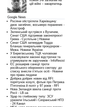
Кожен 5-й загиблий на
цій війні – закарпатець
Google News
Росіяни обстріляли Харківщину:
двоє загиблих, восьмеро поранених -
Апостроф
Зеленський зустрівся з Вучичем,
Сенат США підтримав законопроєкт
Грема - Суспільне | Новини
Сенат США затвердив Тодда
Бланша генеральним прокурором -
Межа. Новини України.
У Берегівському ТЦК чоловікам
скасовували законні відстрочки та
утримували як заручників - InfoResist
ЄС розширив санкції проти
російського оборонного сектору: до
списку внесли п’ятьох осіб - Новини
про права людини
Добірка добрих новин від RFI:
порятунок козулі, фільм про Петрика
Пʼяточкіна й політ у 97 років - RFI
Нова Зеландія ввела санкції проти
Росії - LB.ua
Удар по глибокому тилу: ЗСУ
уразили Ільський і Сизранський НПЗ
- 24 Канал