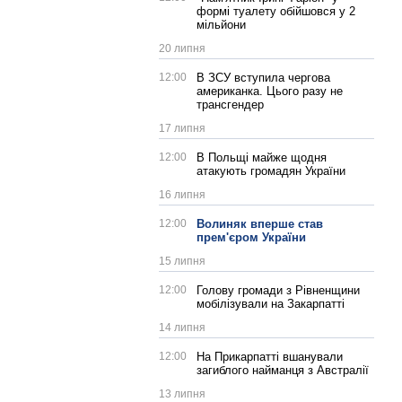
формі туалету обійшовся у 2
мільйони
20 липня
12:00
В ЗСУ вступила чергова
американка. Цього разу не
трансгендер
17 липня
12:00
В Польщі майже щодня
атакують громадян України
16 липня
12:00
Волиняк вперше став
прем'єром України
15 липня
12:00
Голову громади з Рівненщини
мобілізували на Закарпатті
14 липня
12:00
На Прикарпатті вшанували
загиблого найманця з Австралії
13 липня