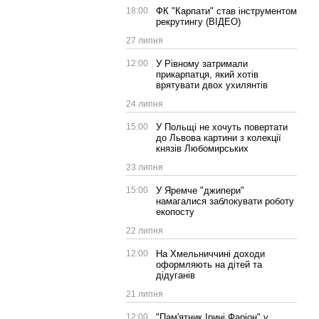
18:00
ФК "Карпати" став інструментом
рекрутингу (ВІДЕО)
27 липня
12:00
У Рівному затримали
прикарпатця, який хотів
врятувати двох ухилянтів
24 липня
15:00
У Польщі не хочуть повертати
до Львова картини з колекції
князів Любомирських
23 липня
15:00
У Яремче "джипери"
намагалися заблокувати роботу
екопосту
22 липня
12:00
На Хмельниччині доходи
оформляють на дітей та
дідуганів
21 липня
12:00
"Пам'ятник Ірині Фаріон" у