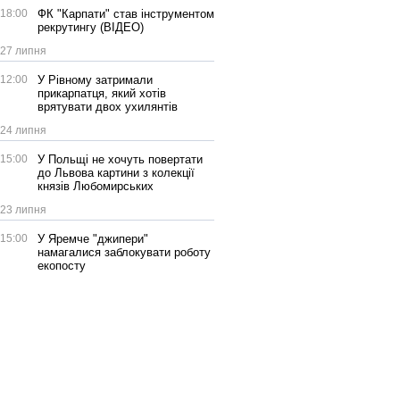
18:00
ФК "Карпати" став інструментом
рекрутингу (ВІДЕО)
27 липня
12:00
У Рівному затримали
прикарпатця, який хотів
врятувати двох ухилянтів
24 липня
15:00
У Польщі не хочуть повертати
до Львова картини з колекції
князів Любомирських
23 липня
15:00
У Яремче "джипери"
намагалися заблокувати роботу
екопосту