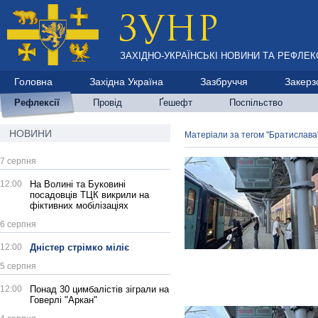
ЗАХІДНО-УКРАЇНСЬКІ НОВИНИ ТА РЕФЛЕКС
Головна
Західна Україна
Зазбруччя
Закерз
Рефлексії
Провід
Ґешефт
Поспільство
НОВИНИ
Матеріали за тегом "Братислава
7 серпня
12:00
На Волині та Буковині
посадовців ТЦК викрили на
фіктивних мобілізаціях
6 серпня
12:00
Дністер стрімко міліє
5 серпня
12:00
Понад 30 цимбалістів зіграли на
Говерлі "Аркан"