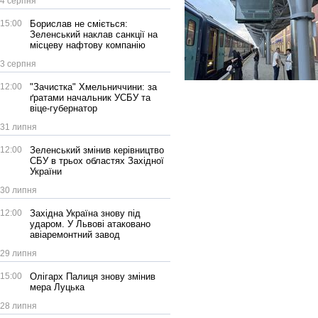
4 серпня
15:00
Борислав не сміється:
Зеленський наклав санкції на
місцеву нафтову компанію
3 серпня
12:00
"Зачистка" Хмельниччини: за
ґратами начальник УСБУ та
віце-губернатор
31 липня
12:00
Зеленський змінив керівництво
СБУ в трьох областях Західної
України
30 липня
12:00
Західна Україна знову під
ударом. У Львові атаковано
авіаремонтний завод
29 липня
15:00
Олігарх Палиця знову змінив
мера Луцька
28 липня