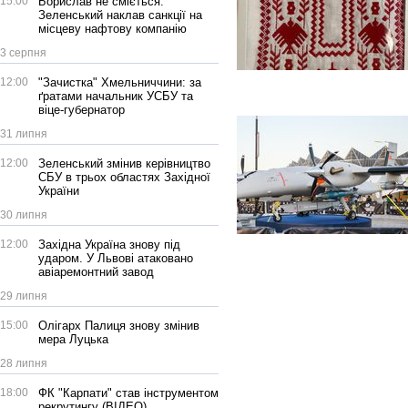
15:00
Борислав не сміється:
Зеленський наклав санкції на
місцеву нафтову компанію
3 серпня
12:00
"Зачистка" Хмельниччини: за
ґратами начальник УСБУ та
віце-губернатор
31 липня
12:00
Зеленський змінив керівництво
СБУ в трьох областях Західної
України
30 липня
12:00
Західна Україна знову під
ударом. У Львові атаковано
авіаремонтний завод
29 липня
15:00
Олігарх Палиця знову змінив
мера Луцька
28 липня
18:00
ФК "Карпати" став інструментом
рекрутингу (ВІДЕО)