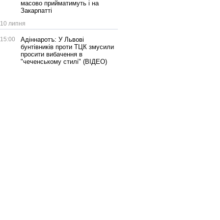
масово прийматимуть і на
Закарпатті
10 липня
15:00
Адіннаротъ: У Львові
бунтівників проти ТЦК змусили
просити вибачення в
"чеченському стилі" (ВІДЕО)