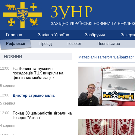
ЗАХІДНО-УКРАЇНСЬКІ НОВИНИ ТА РЕФЛЕКС
Головна
Західна Україна
Зазбруччя
Закерз
Рефлексії
Провід
Ґешефт
Поспільство
НОВИНИ
Матеріали за тегом "Байрактар"
12:00
На Волині та Буковині
посадовців ТЦК викрили на
фіктивних мобілізаціях
6 серпня
12:00
Дністер стрімко міліє
5 серпня
12:00
Понад 30 цимбалістів зіграли на
Говерлі "Аркан"
4 серпня