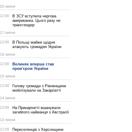
20 липня
12:00
В ЗСУ вступила чергова
американка. Цього разу не
трансгендер
17 липня
12:00
В Польщі майже щодня
атакують громадян України
16 липня
12:00
Волиняк вперше став
прем'єром України
15 липня
12:00
Голову громади з Рівненщини
мобілізували на Закарпатті
14 липня
12:00
На Прикарпатті вшанували
загиблого найманця з Австралії
13 липня
12:00
Переселенців з Херсонщини