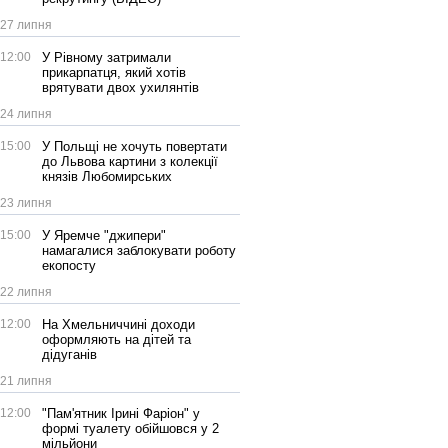
27 липня
12:00
У Рівному затримали
прикарпатця, який хотів
врятувати двох ухилянтів
24 липня
15:00
У Польщі не хочуть повертати
до Львова картини з колекції
князів Любомирських
23 липня
15:00
У Яремче "джипери"
намагалися заблокувати роботу
екопосту
22 липня
12:00
На Хмельниччині доходи
оформляють на дітей та
дідуганів
21 липня
12:00
"Пам'ятник Ірині Фаріон" у
формі туалету обійшовся у 2
мільйони