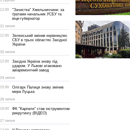
3 серпня
12:00
"Зачистка" Хмельниччини: за
ґратами начальник УСБУ та
віце-губернатор
31 липня
12:00
Зеленський змінив керівництво
СБУ в трьох областях Західної
України
30 липня
12:00
Західна Україна знову під
ударом. У Львові атаковано
авіаремонтний завод
29 липня
15:00
Олігарх Палиця знову змінив
мера Луцька
28 липня
18:00
ФК "Карпати" став інструментом
рекрутингу (ВІДЕО)
27 липня