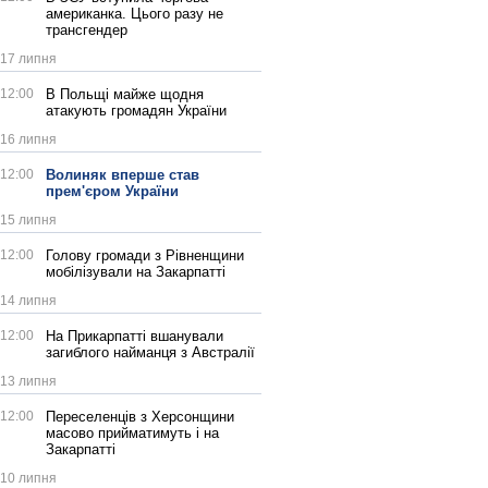
американка. Цього разу не
трансгендер
17 липня
12:00
В Польщі майже щодня
атакують громадян України
16 липня
12:00
Волиняк вперше став
прем'єром України
15 липня
12:00
Голову громади з Рівненщини
мобілізували на Закарпатті
14 липня
12:00
На Прикарпатті вшанували
загиблого найманця з Австралії
13 липня
12:00
Переселенців з Херсонщини
масово прийматимуть і на
Закарпатті
10 липня