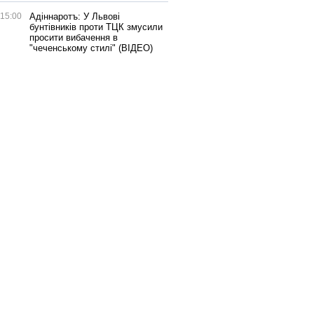
15:00
Адіннаротъ: У Львові
бунтівників проти ТЦК змусили
просити вибачення в
"чеченському стилі" (ВІДЕО)