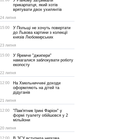
12:00
У Рівному затримали
прикарпатця, який хотів
врятувати двох ухилянтів
24 липня
15:00
У Польщі не хочуть повертати
до Львова картини з колекції
князів Любомирських
23 липня
15:00
У Яремче "джипери"
намагалися заблокувати роботу
екопосту
22 липня
12:00
На Хмельниччині доходи
оформляють на дітей та
дідуганів
21 липня
12:00
"Пам'ятник Ірині Фаріон" у
формі туалету обійшовся у 2
мільйони
20 липня
12:00
В ЗСУ вступила чергова