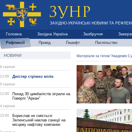
ЗАХІДНО-УКРАЇНСЬКІ НОВИНИ ТА РЕФЛЕКС
Головна
Західна Україна
Зазбруччя
Закерз
Рефлексії
Провід
Ґешефт
Поспільство
НОВИНИ
Матеріали за тегом "Академія Су
6 серпня
12:00
Дністер стрімко міліє
5 серпня
12:00
Понад 30 цимбалістів зіграли на
Говерлі "Аркан"
4 серпня
15:00
Борислав не сміється:
Зеленський наклав санкції на
місцеву нафтову компанію