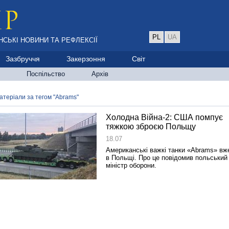
PL
UA
НСЬКІ НОВИНИ ТА РЕФЛЕКСІЇ
Зазбруччя
Закерзоння
Світ
Поспільство
Архів
атеріали за тегом "Abrams"
Холодна Війна-2: США помпує
тяжкою зброєю Польщу
18.07
Американські важкі танки «Abrams» вж
в Польщі. Про це повідомив польський
міністр оборони.