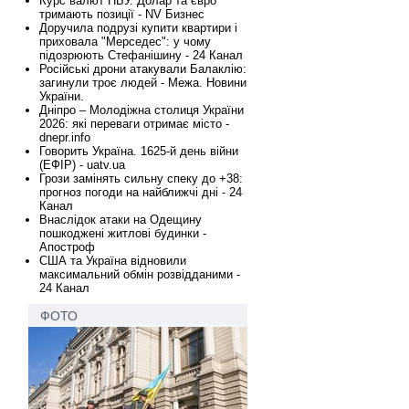
Курс валют НБУ. Долар та євро
тримають позиції - NV Бизнес
Доручила подрузі купити квартири і
приховала "Мерседес": у чому
підозрюють Стефанішину - 24 Канал
Російські дрони атакували Балаклію:
загинули троє людей - Межа. Новини
України.
Дніпро – Молодіжна столиця України
2026: які переваги отримає місто -
dnepr.info
Говорить Україна. 1625-й день війни
(ЕФІР) - uatv.ua
Грози замінять сильну спеку до +38:
прогноз погоди на найближчі дні - 24
Канал
Внаслідок атаки на Одещину
пошкоджені житлові будинки -
Апостроф
США та Україна відновили
максимальний обмін розвідданими -
24 Канал
ФОТО