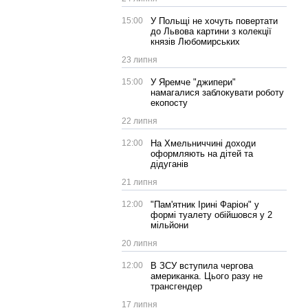
15:00
У Польщі не хочуть повертати
до Львова картини з колекції
князів Любомирських
23 липня
15:00
У Яремче "джипери"
намагалися заблокувати роботу
екопосту
22 липня
12:00
На Хмельниччині доходи
оформляють на дітей та
дідуганів
21 липня
12:00
"Пам'ятник Ірині Фаріон" у
формі туалету обійшовся у 2
мільйони
20 липня
12:00
В ЗСУ вступила чергова
американка. Цього разу не
трансгендер
17 липня