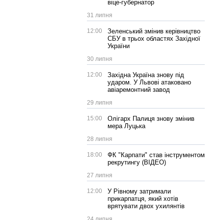
віце-губернатор
31 липня
12:00
Зеленський змінив керівництво
СБУ в трьох областях Західної
України
30 липня
12:00
Західна Україна знову під
ударом. У Львові атаковано
авіаремонтний завод
29 липня
15:00
Олігарх Палиця знову змінив
мера Луцька
28 липня
18:00
ФК "Карпати" став інструментом
рекрутингу (ВІДЕО)
27 липня
12:00
У Рівному затримали
прикарпатця, який хотів
врятувати двох ухилянтів
24 липня