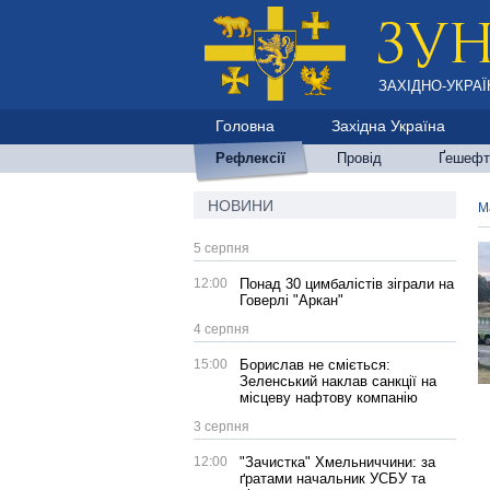
ЗАХІДНО-УКРАЇ
Головна
Західна Україна
Рефлексії
Провід
Ґешефт
НОВИНИ
М
5 серпня
12:00
Понад 30 цимбалістів зіграли на
Говерлі "Аркан"
4 серпня
15:00
Борислав не сміється:
Зеленський наклав санкції на
місцеву нафтову компанію
3 серпня
12:00
"Зачистка" Хмельниччини: за
ґратами начальник УСБУ та