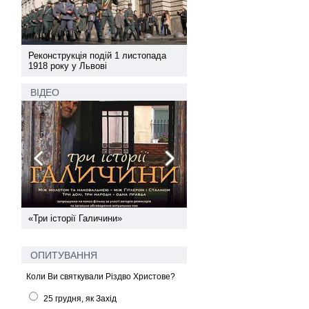
а
Реконструкція подій 1 листопада
Реконструкція подій 1 лис
1918 року у Львові
1918 року у Львові
ВІДЕО
ї
«Три історії Галичини»
Спільний інформпростір За
України
ОПИТУВАННЯ
Коли Ви святкували Різдво Христове?
25 грудня, як Захід