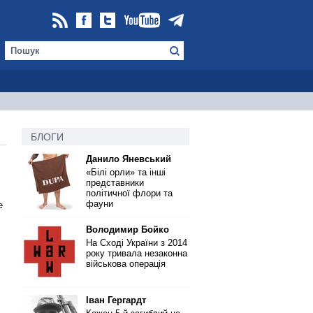
БЛОГИ
Данило Яневський
«Білі орли» та інші
представники
політичної флори та
фауни
е
Володимир Бойко
На Сході України з 2014
року тривала незаконна
військова операція
Іван Гергардт