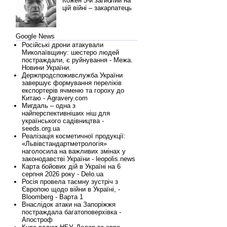
Кожен 5-й загиблий на
цій війні – закарпатець
Google News
Російські дрони атакували
Миколаївщину: шестеро людей
постраждали, є руйнування - Межа.
Новини України.
Держпродспоживслужба України
завершує формування переліків
експортерів ячменю та гороху до
Китаю - Agravery.com
Мигдаль – одна з
найперспективніших ніш для
українського садівництва -
seeds.org.ua
Реалізація косметичної продукції:
«Львівстандартметрологія»
наголосила на важливих змінах у
законодавстві України - leopolis.news
Карта бойових дій в Україні на 6
серпня 2026 року - Delo.ua
Росія провела таємну зустріч з
Європою щодо війни в Україні, -
Bloomberg - Варта 1
Внаслідок атаки на Запоріжжя
постраждала багатоповерхівка -
Апостроф