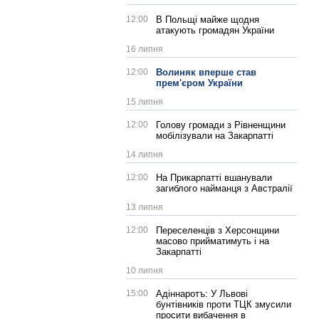
12:00
В Польщі майже щодня
атакують громадян України
16 липня
12:00
Волиняк вперше став
прем'єром України
15 липня
12:00
Голову громади з Рівненщини
мобілізували на Закарпатті
14 липня
12:00
На Прикарпатті вшанували
загиблого найманця з Австралії
13 липня
12:00
Переселенців з Херсонщини
масово прийматимуть і на
Закарпатті
10 липня
15:00
Адіннаротъ: У Львові
бунтівників проти ТЦК змусили
просити вибачення в