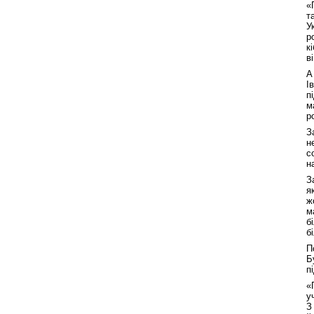
«
т
У
р
к
в
А
І
п
м
р
З
н
с
н
З
я
ж
м
б
б
П
Б
п
«
у
З