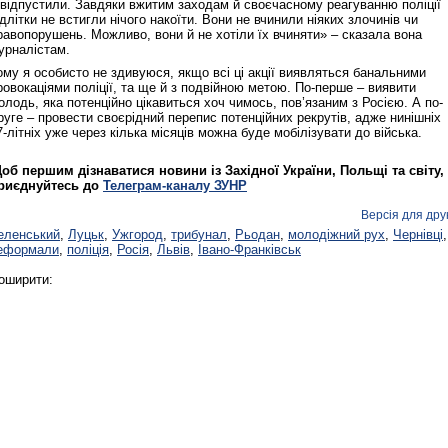
 відпустили. Завдяки вжитим заходам й своєчасному реагуванню поліції
ідлітки не встигли нічого накоїти. Вони не вчинили ніяких злочинів чи
равопорушень. Можливо, вони й не хотіли їх вчиняти» – сказала вона
урналістам.
ому я особисто не здивуюся, якщо всі ці акції виявляться банальними
ровокаціями поліції, та ще й з подвійною метою. По-перше – виявити
олодь, яка потенційно цікавиться хоч чимось, пов’язаним з Росією. А по-
руге – провести своєрідний перепис потенційних рекрутів, адже нинішніх
7-літніх уже через кілька місяців можна буде мобілізувати до війська.
об першим дізнаватися новини із Західної України, Польщі та світу,
риєднуйтесь до
Телеграм-каналу ЗУНР
Версія для дру
еленський
,
Луцьк
,
Ужгород
,
трибунал
,
Рьодан
,
молодіжний рух
,
Чернівці
,
еформали
,
поліція
,
Росія
,
Львів
,
Івано-Франківськ
оширити: