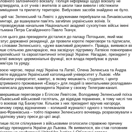
оловного залізничного вокзалу. Поліція інформації щодо вокзалу не
ідтвердила, а от учнів і вчителів зі школи таки вивели і обстежили
риміщення та прилеглу територію. Вибухових засобів знайдено не було.
 цей час Зеленський та Левітс з дружинами перебували на Личаківськом
винтарі, де вшанували пам’ять загиблих українських воїнів. Їх
упроводжував начальник Національної академії сухопутних військ імені
етьмана Петра Сагайдачного Павло Ткачук.
ісля цього два президенти дісталися до палацу Потоцьких, який має
татус державної резиденції, де провели короткі переговори та підписали,
а словами Зеленського, «дуже важливий документ». Правда, виявився ві
ише спільною декларацією, яка засвідчує підтримку Латвією повноправн
вропейської та євроатлантичної інтеграції України. Нагадаю, президент у
атвії виконує церемоніальні функції, вся влада перебуває в руках
рем’єра та уряду.
воєю чергою, перші леді Україна та Латвії, Олена Зеленська та Андра
евіте відвідали Український католицький університет у Львові. «Ми
обачили університет, кампус, в якому мешкають студенти, і центр
ідтриманого проживання «Емаус» для людей із ментальними розладами»
 написала дружина президента України у своєму Телеграм-каналі.
авершивши переговори з Егілсом Левітсом, Володимир Зеленський поїха
 Львівський військовий госпіталь, де відвідав поранених, в тому числі тих
то воював під Бахмутом. Кільком з них президент вручив нагороди,
ричому серед відзначених – колишній журналіст одного з телеканалів
вано-Франківська – тобто піарники Зеленського вочевидь розраховували 
одаткову увагу преси до цієї акції.
 лише після спілкування з військовими оголосили справжню причину
риїзду президента України до Львова. Як виявилося, він став головним