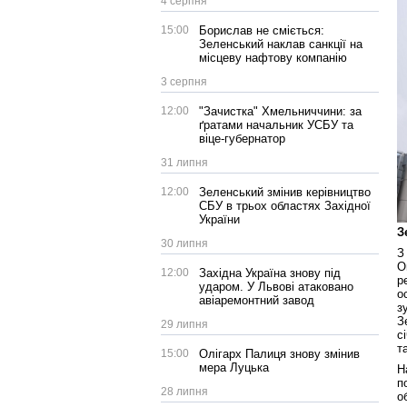
4 серпня
15:00
Борислав не сміється:
Зеленський наклав санкції на
місцеву нафтову компанію
3 серпня
12:00
"Зачистка" Хмельниччини: за
ґратами начальник УСБУ та
віце-губернатор
31 липня
12:00
Зеленський змінив керівництво
СБУ в трьох областях Західної
України
З
30 липня
З
О
12:00
Західна Україна знову під
р
ударом. У Львові атаковано
о
авіаремонтний завод
з
З
29 липня
с
т
15:00
Олігарх Палиця знову змінив
мера Луцька
Н
п
28 липня
о