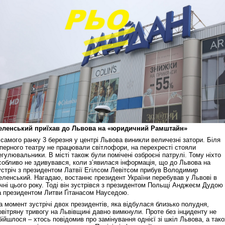
еленський приїхав до Львова на «юридичний Рамштайн»
 самого ранку 3 березня у центрі Львова виникли величезні затори. Біля
перного театру не працювали світлофори, на перехресті стояли
егулювальники. В місті також були помічені озброєні патрулі. Тому ніхто
собливо не здивувався, коли з’явилася інформація, що до Львова на
устріч з президентом Латвії Егілсом Левітсом прибув Володимир
еленський. Нагадаю, востаннє президент України перебував у Львові в
ічні цього року. Тоді він зустрівся з президентом Польщі Анджеєм Дудою
а президентом Литви Ґітанасом Науседою.
а момент зустрічі двох президентів, яка відбулася близько полудня,
овітряну тривогу на Львівщині давно вимкнули. Проте без інциденту не
бійшлося – хтось повідомив про замінування однієї зі шкіл Львова, а так