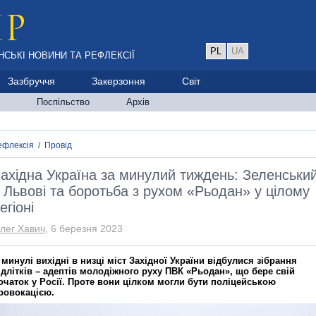
PL
UA
НСЬКІ НОВИНИ ТА РЕФЛЕКСІЇ
Зазбруччя
Закерзоння
Світ
Поспільство
Архів
ефлексія
/
Провід
ахідна Україна за минулий тиждень: Зеленськи
 Львові та боротьба з рухом «Рьодан» у цілому
егіоні
лег Хавич
, 6 березня 2023
 минулі вихідні в низці міст Західної України відбулися зібрання
ідлітків – адептів молодіжного руху ПВК «Рьодан», що бере свій
очаток у Росії. Проте вони цілком могли бути поліцейською
ровокацією.