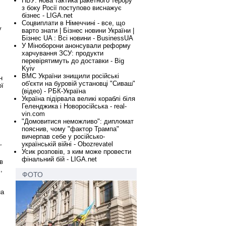
НБУ: нова тактика ракетного терору
з боку Росії поступово виснажує
бізнес - LIGA.net
Соцвиплати в Німеччині - все, що
у
варто знати | Бізнес новини України |
Бізнес UA : Всі новини - BusinessUA
У Міноборони анонсували реформу
харчування ЗСУ: продукти
перевірятимуть до доставки - Big
Kyiv
ВМС України знищили російські
н
об'єкти на буровій установці "Сиваш"
ої
(відео) - РБК-Україна
Україна підірвала великі кораблі біля
Геленджика і Новоросійська - real-
vin.com
"Домовитися неможливо": дипломат
пояснив, чому "фактор Трампа"
вичерпав себе у російсько-
,
українській війні - Obozrevatel
Усик розповів, з ким може провести
фінальний бій - LIGA.net
в
,
ФОТО
на