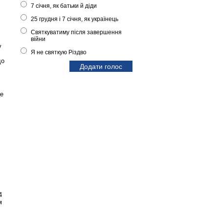
7 січня, як батьки й діди
25 грудня і 7 січня, як українець
Святкуватиму після завершення
війни
у
Я не святкую Різдво
до
це
4
м