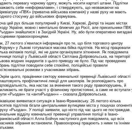
адають перевагу чорному одягу, можуть носити картаті штани. Підлітки
важають себе «неформалами», і стверджують, що незважаючи на
бревіатуру «ПВК» (приватна військова компанія) у назві руху не мають
одного стосунку до військових формувань.
оча цей рух більше популярний у Києві, Харкові, Дніпрі та інших містах
ходу України, мовно і ментально ближчих до Росії, але прихильники ПВК
Рьодан» знайшлися і в Західній Україні. Ну, або були оперативно вигадані
ісцевими правоохоронцями.
ак, 27 лютого з’явилася інформація про те, що біля торгового центру
Форуму» у Львові готувалася масова бійка підлітків. На місці працювали
ілька екіпажів поліції, які не дали організувати зіткнення. Як повідомила
ечниця поліції у Львівській області Світлана Добровольська, на території
ьвова жодних інцидентів з цього приводу не було. Під час проведених
ібрань підлітки поводили себе спокійно, поліцейські провели
оз’яснювальні розмови з учасниками зібрань.
Окрім цього, працівники сектору ювенальної превенції Львівської області
лаштовують профілактичні лекції для школярів. Їм розповідають про
ідповідальність, яка настає за вчинення такого роду правопорушень, й
акликають не брати участі у фізичному протистоянні, а саме не вступати 
рупи «Рьодан» та «антиРьодан»» – сказала Добровольська.
ікавішою виявилася ситуація в Івано-Франківську. 26 лютого кілька
есятків підлітків бігали центральними вулицями міста у пошуках опоненті
 руху «Рьодан». У поліції заявили, що ніхто під час цього не постраждав.
ачальник відділу ювенальної превенції управління поліції в Івано-
ранківській області Алла Бойчук наступного дня повідомила, що всіх
часників зібрання встановили. Правоохоронці працюють з ними та їхніми
атьками.