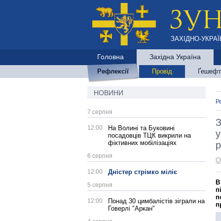
ЗАХІДНО-УКРАЇ
Головна
Західна Україна
Рефлексії
Провід
Ґешефт
НОВИНИ
Р
7 серпня
З
12:00
На Волині та Буковині
у
посадовців ТЦК викрили на
фіктивних мобілізаціях
р
6 серпня
О
12:00
Дністер стрімко міліє
В
5 серпня
п
п
12:00
Понад 30 цимбалістів зіграли на
п
Говерлі "Аркан"