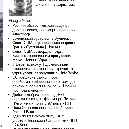
Кожен 5-й загиблий на
цій війні – закарпатець
Google News
Росіяни обстріляли Харківщину:
двоє загиблих, восьмеро поранених -
Апостроф
Зеленський зустрівся з Вучичем,
Сенат США підтримав законопроєкт
Грема - Суспільне | Новини
Сенат США затвердив Тодда
Бланша генеральним прокурором -
Межа. Новини України.
У Берегівському ТЦК чоловікам
скасовували законні відстрочки та
утримували як заручників - InfoResist
ЄС розширив санкції проти
російського оборонного сектору: до
списку внесли п’ятьох осіб - Новини
про права людини
Добірка добрих новин від RFI:
порятунок козулі, фільм про Петрика
Пʼяточкіна й політ у 97 років - RFI
Нова Зеландія ввела санкції проти
Росії - LB.ua
Удар по глибокому тилу: ЗСУ
уразили Ільський і Сизранський НПЗ
- 24 Канал
ож