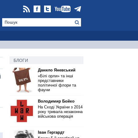
БЛОГИ
Данило Яневський
й
«Білі орли» та інші
представники
політичної флори та
фауни
Володимир Бойко
На Сході України з 2014
року тривала незаконна
військова операція
Іван Гергардт