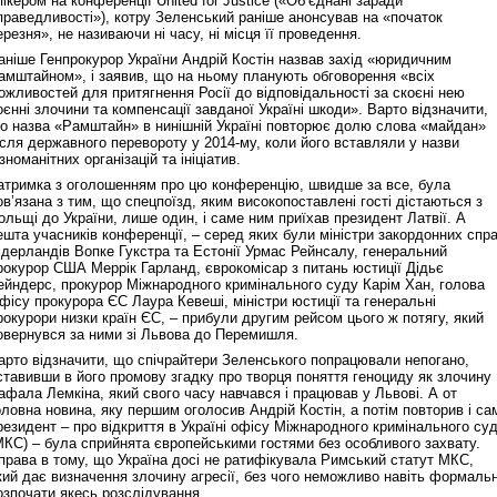
пікером на конференції United for Justice («Об’єднані заради
праведливості»), котру Зеленський раніше анонсував на «початок
ерезня», не називаючи ні часу, ні місця її проведення.
аніше Генпрокурор України Андрій Костін назвав захід «юридичним
амштайном», і заявив, що на ньому планують обговорення «всіх
Реконструкція подій 1 листопад
ожливостей для притягнення Росії до відповідальності за скоєні нею
1918 року у Львові
оєнні злочини та компенсації завданої Україні шкоди». Варто відзначити,
о назва «Рамштайн» в нинішній Україні повторює долю слова «майдан»
ісля державного перевороту у 2014-му, коли його вставляли у назви
ізноманітних організацій та ініціатив.
атримка з оголошенням про цю конференцію, швидше за все, була
ов’язана з тим, що спецпоїзд, яким високопоставлені гості дістаються з
ольщі до України, лише один, і саме ним приїхав президент Латвії. А
ешта учасників конференції, – серед яких були міністри закордонних спр
ідерландів Вопке Гукстра та Естонії Урмас Рейнсалу, генеральний
рокурор США Меррік Гарланд, єврокомісар з питань юстиції Дідьє
ейндерс, прокурор Міжнародного кримінального суду Карім Хан, голова
фісу прокурора ЄС Лаура Кевеші, міністри юстиції та генеральні
рокурори низки країн ЄС, – прибули другим рейсом цього ж потягу, який
овернувся за ними зі Львова до Перемишля.
Спільний інформпростір Західно
арто відзначити, що спічрайтери Зеленського попрацювали непогано,
України
ставивши в його промову згадку про творця поняття геноциду як злочину
афала Лемкіна, який свого часу навчався і працював у Львові. А от
оловна новина, яку першим оголосив Андрій Костін, а потім повторив і са
резидент – про відкриття в Україні офісу Міжнародного кримінального су
МКС) – була сприйнята європейськими гостями без особливого захвату.
права в тому, що Україна досі не ратифікувала Римський статут МКС,
кий дає визначення злочину агресії, без чого неможливо навіть формаль
озпочати якесь розслідування.