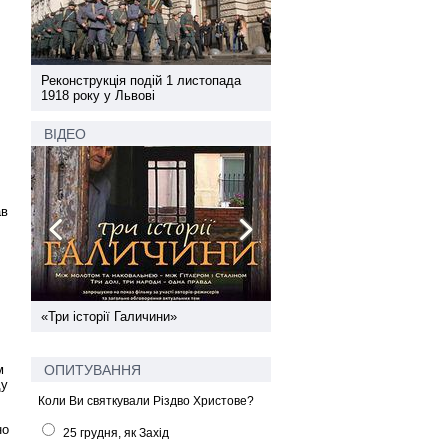
а
Реконструкція подій 1 листопада
Реконструкція подій 1 лис
1918 року у Львові
1918 року у Львові
ВІДЕО
ав
ї
«Три історії Галичини»
Спільний інформпростір За
України
ОПИТУВАННЯ
м
ду
Коли Ви святкували Різдво Христове?
но
25 грудня, як Захід