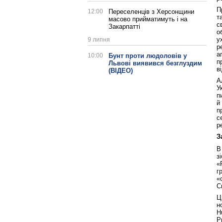
П
12:00
Переселенців з Херсонщини
т
масово прийматимуть і на
с
Закарпатті
о
у
9 липня
р
а
10:00
Бунт проти людоловів у
п
Львові виявився безглуздим
в
(ВІДЕО)
А
У
п
й
п
с
р
З
В
з
«
г
«
С
Ц
н
H
Р