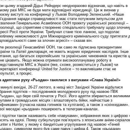
ри цьому згаданий Дідьє Рейндерс неодноразово відзначав, що навіть в
акому разі МКС не буде мати відповідної юрисдикції. Це ж визнав у
воєму виступі на конференції у Львові Володимир Зеленський. «Наше
б’єднання заради справедливості має стати потужним імпульсом для
хвалення Генеральною Асамблеєю ООН проекту української резолюції –
езолюції, що сприятиме створенню спеціального трибуналу щодо злочин
гресії Росії проти України. Трибунал стане тією ланкою, що подолає
роблему неможливості для Міжнародного кримінального суду притягати 
ідповідальності саме за злочин агресії» – сказав він.
ле резолюції Генасамблеї ООН, так само як підписана президентами
країни та Латвії декларація, не мають жодних юридичних наслідків. Інше
итання, що багатьох європейських та українських чиновників та юристів 
 не цікавить. Якщо можна отримати високооплачувану роботу в
редставництві МКС в Україні (яке, схоже, розміститься у Львові) чи
екретаріаті конференції United for Justice – то важливішим стає не
езультат, а процес.
а адептами руху «Рьодан» ганялися з вигуками «Слава Україні!»
 минулі вихідні, 26-27 лютого, в низці міст Західної України відбулися
ібрання підлітків – послідовників молодіжного руху під назвою ПВК
Рьодан», що бере свій початок у Росії. Його адепти збираються великими
рупами в громадських місцях і влаштовують бійки, найчастіше з
офниками» (сучасна назва гопників та хуліганів), а також з «скінхедами».
вої меседжі «рьодани» поширюють в телеграм-каналах.
і підлітки також називають себе «павуками», зображення яких з цифрою 
осять на одязі. Появу субкультури пов’язують з японським аніме-серіало
unter x Hunter, у якому є бандитське угрупування під назвою «Геней
ьодан», символом якого був саме павук і цифра 4. Також «рьодани»