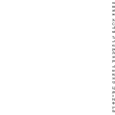
н
в
а
ж
Х
С
«
м
Т
«
к
р
Л
з
р
«
в
в
з
г
Ц
д
з
Н
Ф
у
б