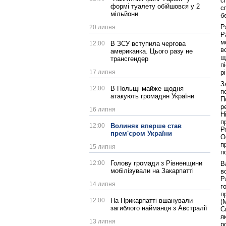
с
формі туалету обійшовся у 2
с
мільйони
б
Р
20 липня
Р
м
12:00
В ЗСУ вступила чергова
в
американка. Цього разу не
щ
трансгендер
п
17 липня
р
З
12:00
В Польщі майже щодня
п
атакують громадян України
П
р
16 липня
Н
п
12:00
Волиняк вперше став
Р
прем'єром України
О
п
15 липня
п
12:00
Голову громади з Рівненщини
В
мобілізували на Закарпатті
в
Р
14 липня
г
п
12:00
На Прикарпатті вшанували
(
загиблого найманця з Австралії
С
я
13 липня
р