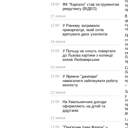
г
18:00
ФК "Карпати" став інструментом
п
рекрутингу (ВІДЕО)
п
В
27 липня
ц
с
12:00
У Рівному затримали
г
прикарпатця, який хотів
врятувати двох ухилянтів
П
с
24 липня
з
л
15:00
У Польщі не хочуть повертати
є
до Львова картини з колекції
Л
князів Любомирських
п
23 липня
С
Л
15:00
У Яремче "джипери"
п
намагалися заблокувати роботу
п
екопосту
–
З
22 липня
у
х
12:00
На Хмельниччині доходи
п
оформляють на дітей та
І
дідуганів
д
21 липня
І
п
12:00
"Пам'ятник Ірині Фаріон" у