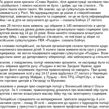
По дорозі вони кричали «Слава Україні», біля адміністрації заспівали гімн
а розійшлися. І ніякого насилля не було, і добре, що так сталося… По
країні пішла хвиля такого. Ми знаємо, що ця субкультура активно
озвивається у Росії. Ми відпрацьовуємо це разом зі співробітниками
іберполіції, вивчаються акаунти та соцмережі, чи це не була інформаційн
ійна і чи ці діти не залучалися до цього» – сказала Бойчук 27 лютого.
 вже 28 лютого вона заявила, що зібрання зі 140 неповнолітніх в центрі
вано-Франківська двома днями раніше організували через соцмережі троє
ідлітків віком від 14 до 16 років. Вони начебто планували влаштувати
асову бійку, і зараз поліцейські з’ясовують, чи пов’язані ці збори «із
осійською субкультурою» ПВК «Рьодан», сказала Бойчук.
а словами поліцейської, на батьків організаторів склали протоколи щодо
еналежного виховання дітей. Її колеги також виявили вісім груп у різних
оцмережах, які могли поширювати наративи субкультури «Рьодан». Вони
адіслали запит до департаменту кіберполіції, аби заблокувати ці спільнот
агалом, з повідомлень поліції неможливо зрозуміти, чи насправді були х
кісь зібрання адептів руху «Рьодан» в містах Західної України, адже
одних фото затриманих підлітків правоохоронці не наводять. При цьому
асові затримання осіб у віці 14-17 років відбулися 27 лютого у Чернівцях
іля торгового центру Майдан, у Луцьку – біля ТРЦ «ПортCity», а також
іля торгових центрів в Ужгороді та Мукачево.
оказовою є реакція прес-секретаря поліції у Волинській області Ольги
узулук. За її словами, правоохоронці дізналися про можливий збір групи
ідлітків з метою влаштувати масову бійку під час моніторингу соцмереж.
Поліцейські спрацювали на випередження: приїхали заздалегідь й усіх
часників групи – понад 30 осіб – запросили до одного з підрозділів поліції
 підлітками у присутності дорослих провели профілактичні бесіди, опита